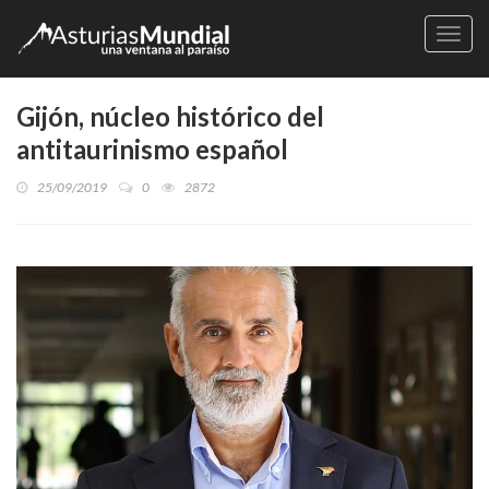
Naveg
Gijón, núcleo histórico del
antitaurinismo español
25/09/2019
0
2872