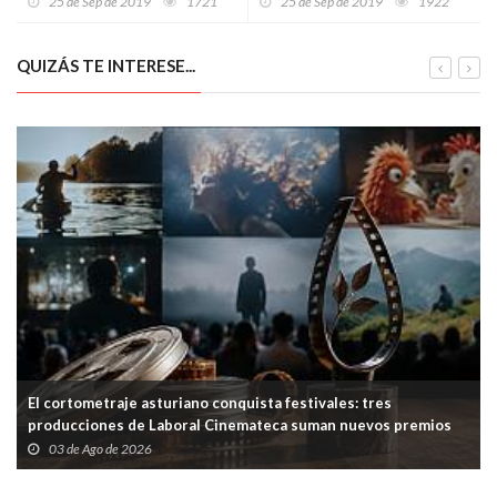
25 de Sep de 2019
1721
25 de Sep de 2019
1922
Principado
QUIZÁS TE INTERESE...
El cortometraje asturiano conquista festivales: tres
producciones de Laboral Cinemateca suman nuevos premios
03 de Ago de 2026