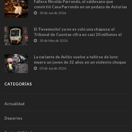
Fallece Nicolás Parrondo, el valdesano que
convirtió Casa Parrondo en un pedazo de Asturias
en Madrid
30 de Jun de 2026
El ‘Fevemocho’ ya no es solo una chapuza: el
Tribunal de Cuentas cifra en casi 20 millones el
sobrecoste de los trenes que no cabían por los
30 de May de 2026
túneles
La variante de Avilés vuelve a teñirse de luto:
muere un joven de 32 años en un violento choque
frontal
05 de Jun de 2026
CATEGORÍAS
Actualidad
Deportes