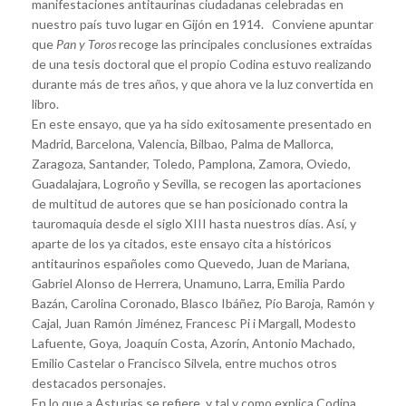
manifestaciones antitaurinas ciudadanas celebradas en
nuestro país tuvo lugar en Gijón en 1914. Conviene apuntar
que
Pan y Toros
recoge las principales conclusiones extraídas
de una tesis doctoral que el propio Codina estuvo realizando
durante más de tres años, y que ahora ve la luz convertida en
libro.
En este ensayo, que ya ha sido exitosamente presentado en
Madrid, Barcelona, Valencia, Bilbao, Palma de Mallorca,
Zaragoza, Santander, Toledo, Pamplona, Zamora, Oviedo,
Guadalajara, Logroño y Sevilla, se recogen las aportaciones
de multitud de autores que se han posicionado contra la
tauromaquia desde el siglo XIII hasta nuestros días. Así, y
aparte de los ya citados, este ensayo cita a históricos
antitaurinos españoles como Quevedo, Juan de Mariana,
Gabriel Alonso de Herrera, Unamuno, Larra, Emilia Pardo
Bazán, Carolina Coronado, Blasco Ibáñez, Pío Baroja, Ramón y
Cajal, Juan Ramón Jiménez, Francesc Pi i Margall, Modesto
Lafuente, Goya, Joaquín Costa, Azorín, Antonio Machado,
Emilio Castelar o Francisco Silvela, entre muchos otros
destacados personajes.
En lo que a Asturias se refiere, y tal y como explica Codina,