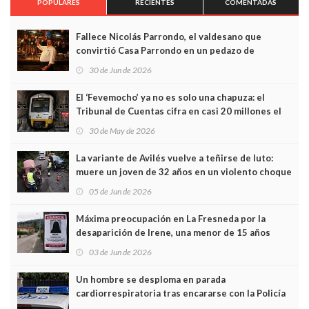
POPULARES
RECIENTES
COMENTADAS
Fallece Nicolás Parrondo, el valdesano que
convirtió Casa Parrondo en un pedazo de
Asturias en Madrid
30 de Jun de 2026
El ‘Fevemocho’ ya no es solo una chapuza: el
Tribunal de Cuentas cifra en casi 20 millones el
sobrecoste de los trenes que no cabían por los
30 de May de 2026
túneles
La variante de Avilés vuelve a teñirse de luto:
muere un joven de 32 años en un violento choque
frontal
05 de Jun de 2026
Máxima preocupación en La Fresneda por la
desaparición de Irene, una menor de 15 años
03 de Jun de 2026
Un hombre se desploma en parada
cardiorrespiratoria tras encararse con la Policía
Local en Luanco