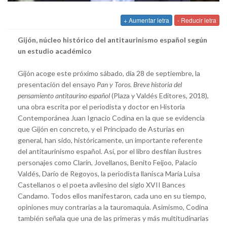
+ Aumentar letra
- Reducir letra
Gijón,
núcleo histórico del antitaurinismo español
según
un estudio académico
Gijón acoge este próximo sábado, día 28 de septiembre, la
presentación del ensayo
Pan y Toros. Breve historia del
pensamiento antitaurino español
(Plaza y Valdés Editores, 2018),
una obra escrita por el periodista y doctor en Historia
Contemporánea Juan Ignacio Codina en la que se evidencia
que Gijón en concreto, y el Principado de Asturias en
general, han sido, históricamente, un importante referente
del antitaurinismo español. Así, por el libro desfilan ilustres
personajes como Clarín, Jovellanos, Benito Feijoo, Palacio
Valdés, Darío de Regoyos, la periodista llanisca María Luisa
Castellanos o el poeta avilesino del siglo XVII Bances
Candamo. Todos ellos manifestaron, cada uno en su tiempo,
opiniones muy contrarias a la tauromaquia. Asimismo, Codina
también señala que una de las primeras y más multitudinarias