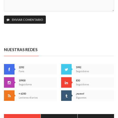
ENVIAR COMENTARIO
NUESTRAS REDES
2292
5992
Fans
Seguidores
19900
830
Seguidores
Seguidores
+ 6200
¡nuevo!
Lectores diarios
Síguenos