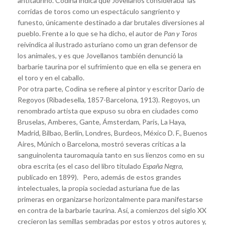
antitaurino. Codina indica que Jovellanos consideraba las
corridas de toros como un espectáculo sangriento y
funesto, únicamente destinado a dar brutales diversiones al
pueblo. Frente a lo que se ha dicho, el autor de
Pan y Toros
reivindica al ilustrado asturiano como un gran defensor de
los animales, y es que Jovellanos también denunció la
barbarie taurina por el sufrimiento que en ella se genera en
el toro y en el caballo.
Por otra parte, Codina se refiere al pintor y escritor Darío de
Regoyos (Ribadesella, 1857-Barcelona, 1913). Regoyos, un
renombrado artista que expuso su obra en ciudades como
Bruselas, Amberes, Gante, Ámsterdam, París, La Haya,
Madrid, Bilbao, Berlín, Londres, Burdeos, México D. F., Buenos
Aires, Múnich o Barcelona, mostró severas críticas a la
sanguinolenta tauromaquia tanto en sus lienzos como en su
obra escrita (es el caso del libro titulado
España Negra
,
publicado en 1899). Pero, además de estos grandes
intelectuales, la propia sociedad asturiana fue de las
primeras en organizarse horizontalmente para manifestarse
en contra de la barbarie taurina. Así, a comienzos del siglo XX
crecieron las semillas sembradas por estos y otros autores y,