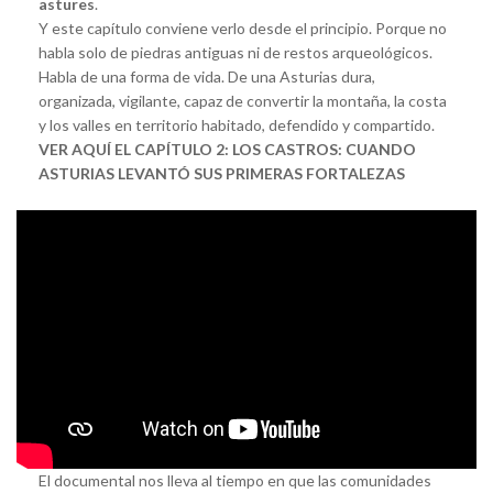
astures
.
Y este capítulo conviene verlo desde el principio. Porque no
habla solo de piedras antiguas ni de restos arqueológicos.
Habla de una forma de vida. De una Asturias dura,
organizada, vigilante, capaz de convertir la montaña, la costa
y los valles en territorio habitado, defendido y compartido.
VER AQUÍ EL CAPÍTULO 2: LOS CASTROS: CUANDO
ASTURIAS LEVANTÓ SUS PRIMERAS FORTALEZAS
El documental nos lleva al tiempo en que las comunidades