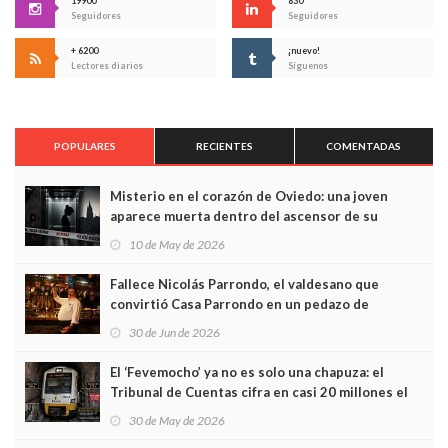
19900
830
Seguidores
Seguidores
+ 6200
¡nuevo!
Lectores diarios
Síguenos
POPULARES
RECIENTES
COMENTADAS
Misterio en el corazón de Oviedo: una joven
aparece muerta dentro del ascensor de su
edificio y las cámaras captan sus últimos minutos
10 de May de 2026
Fallece Nicolás Parrondo, el valdesano que
convirtió Casa Parrondo en un pedazo de
Asturias en Madrid
30 de Jun de 2026
El ‘Fevemocho’ ya no es solo una chapuza: el
Tribunal de Cuentas cifra en casi 20 millones el
sobrecoste de los trenes que no cabían por los
30 de May de 2026
túneles