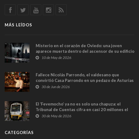
MÁS LEÍDOS
Misterio en el corazón de Oviedo: una joven
aparece muerta dentro del ascensor de su edificio
y las cámaras captan sus últimos minutos
10 de May de 2026
Fallece Nicolás Parrondo, el valdesano que
convirtió Casa Parrondo en un pedazo de Asturias
en Madrid
30 de Jun de 2026
El ‘Fevemocho’ ya no es solo una chapuza: el
Tribunal de Cuentas cifra en casi 20 millones el
sobrecoste de los trenes que no cabían por los
30 de May de 2026
túneles
CATEGORÍAS