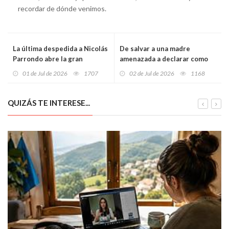
recordar de dónde venimos.
La última despedida a Nicolás
De salvar a una madre
Parrondo abre la gran
amenazada a declarar como
incógnita: ¿qué será ahora de
investigados: cinco policías
01 de Jul de 2026
1707
02 de Jul de 2026
1168
Casa Parrondo?
de Gijón, ante el juez por un
disparo en El Llano
QUIZÁS TE INTERESE...