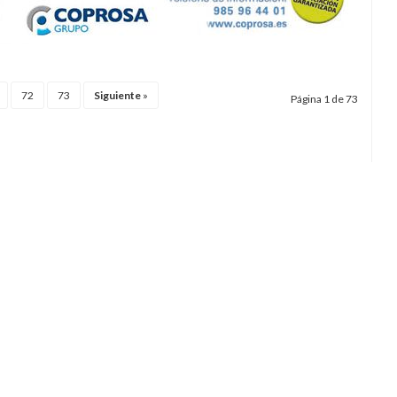
72
73
Siguiente
»
Página 1 de 73