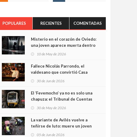
POPULARES
RECIENTES
COMENTADAS
Misterio en el corazón de Oviedo:
una joven aparece muerta dentro
del ascensor de su edificio y las
10 de May de 2026
cámaras captan sus últimos
minutos
Fallece Nicolás Parrondo, el
valdesano que convirtió Casa
Parrondo en un pedazo de
30 de Jun de 2026
Asturias en Madrid
El ‘Fevemocho’ ya no es solo una
chapuza: el Tribunal de Cuentas
cifra en casi 20 millones el
30 de May de 2026
sobrecoste de los trenes que no
cabían por los túneles
La variante de Avilés vuelve a
teñirse de luto: muere un joven
de 32 años en un violento choque
05 de Jun de 2026