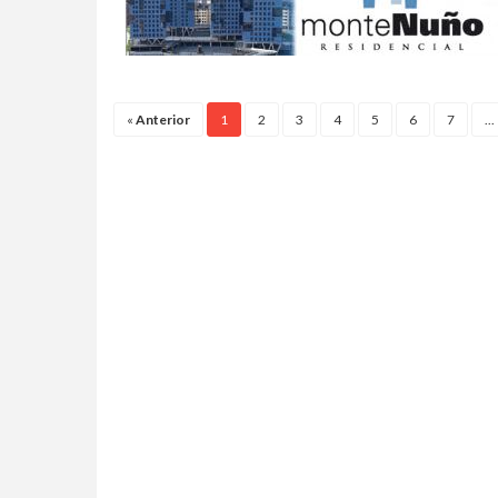
«
Anterior
1
2
3
4
5
6
7
...