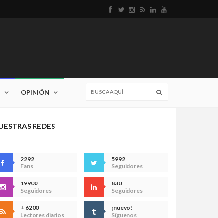
OPINIÓN
UESTRAS REDES
2292
5992
Fans
Seguidores
19900
830
Seguidores
Seguidores
+ 6200
¡nuevo!
Lectores diarios
Síguenos