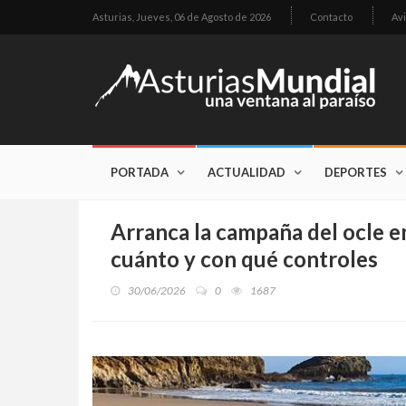
Asturias,
Jueves, 06 de Agosto de 2026
Contacto
Avi
PORTADA
ACTUALIDAD
DEPORTES
Arranca la campaña del ocle en
cuánto y con qué controles
30/06/2026
0
1687