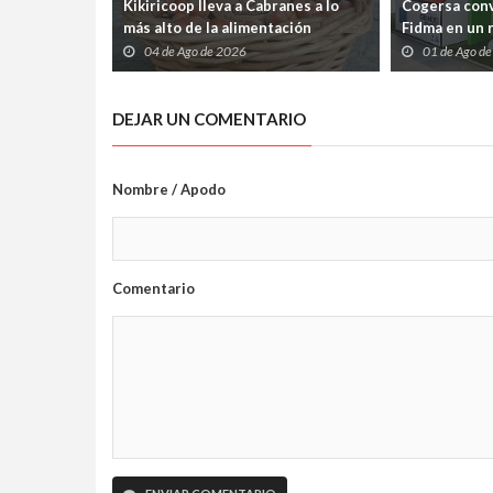
Kikiricoop lleva a Cabranes a lo
Cogersa conv
más alto de la alimentación
Fidma en un r
ecológica española
de los resid
04 de Ago de 2026
01 de Ago d
su reciclaje
DEJAR UN COMENTARIO
Nombre / Apodo
Comentario