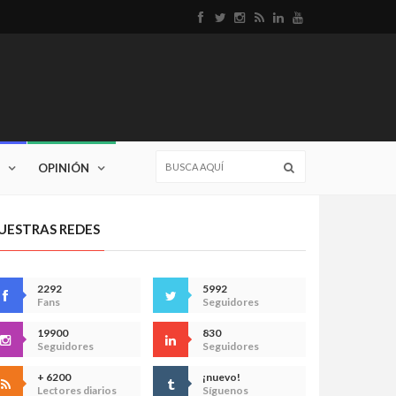
OPINIÓN
UESTRAS REDES
2292
5992
Fans
Seguidores
19900
830
Seguidores
Seguidores
+ 6200
¡nuevo!
Lectores diarios
Síguenos