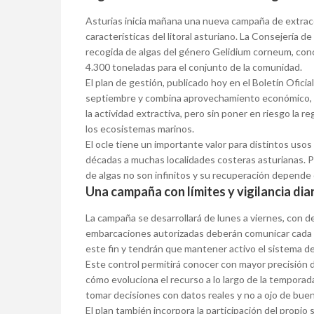
Asturias inicia mañana una nueva campaña de extracci
características del litoral asturiano. La Consejería d
recogida de algas del género Gelidium corneum, con
4.300 toneladas para el conjunto de la comunidad.
El plan de gestión, publicado hoy en el Boletín Oficia
septiembre y combina aprovechamiento económico, con
la actividad extractiva, pero sin poner en riesgo la r
los ecosistemas marinos.
El ocle tiene un importante valor para distintos usos
décadas a muchas localidades costeras asturianas. P
de algas no son infinitos y su recuperación depende
Una campaña con límites y vigilancia dia
La campaña se desarrollará de lunes a viernes, con d
embarcaciones autorizadas deberán comunicar cada día
este fin y tendrán que mantener activo el sistema
Este control permitirá conocer con mayor precisión 
cómo evoluciona el recurso a lo largo de la tempora
tomar decisiones con datos reales y no a ojo de buen 
El plan también incorpora la participación del propio