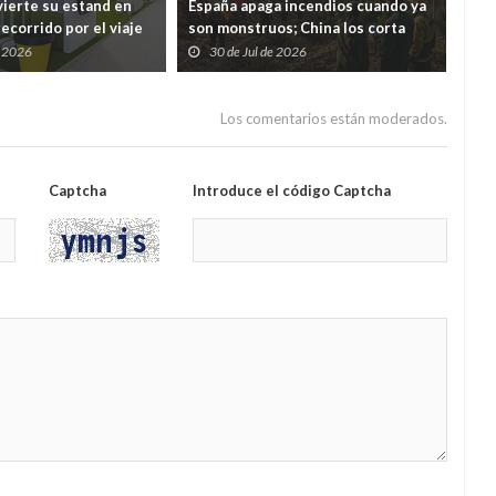
ierte su estand en
España apaga incendios cuando ya
Med
ecorrido por el viaje
son monstruos; China los corta
nue
uos desde casa hasta
antes de que nazcan
cárc
e 2026
30 de Jul de 2026
2
un á
Los comentarios están moderados.
Captcha
Introduce el código Captcha