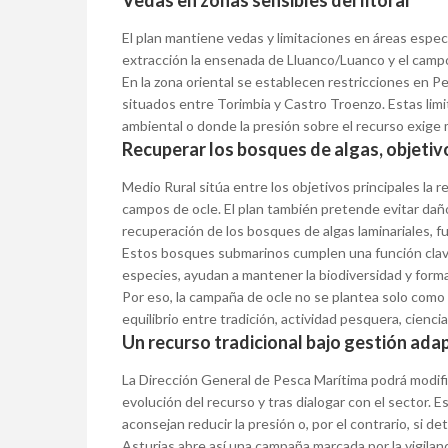
Vedas en zonas sensibles del litoral
El plan mantiene vedas y limitaciones en áreas especi
extracción la ensenada de Lluanco/Luanco y el camp
En la zona oriental se establecen restricciones en P
situados entre Torimbia y Castro Troenzo. Estas limi
ambiental o donde la presión sobre el recurso exige 
Recuperar los bosques de algas, objetivo
Medio Rural sitúa entre los objetivos principales la 
campos de ocle. El plan también pretende evitar dañ
recuperación de los bosques de algas laminariales, f
Estos bosques submarinos cumplen una función clave
especies, ayudan a mantener la biodiversidad y forman 
Por eso, la campaña de ocle no se plantea solo com
equilibrio entre tradición, actividad pesquera, cienci
Un recurso tradicional bajo gestión ada
La Dirección General de Pesca Marítima podrá modifi
evolución del recurso y tras dialogar con el sector. Es
aconsejan reducir la presión o, por el contrario, si
Asturias abre así una campaña marcada por la vigilanc