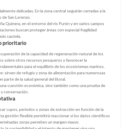
almente delicadas. En la zona central seguirán cerradas a la
o de San Lorenzo.
eña Quinera, en el entorno del río Purón y en varios campos
taciones buscan proteger áreas con especial fragilidad
más cautela.
 prioritario
recuperación de la capacidad de regeneración natural de los
os sobre otros recursos pesqueros y favorecer la
undamentales para el equilibrio de los ecosistemas marinos.
: sirven de refugio y zona de alimentación para numerosas
parte de la salud general del litoral.
o una cuestión económica, sino también como una prueba de
a y conservación.
ptativa
car cupos, periodos o zonas de extracción en función de la
ta gestión flexible permitirá reaccionar si los datos científicos
 determinadas zonas permiten un margen mayor.
ia, la sostenibilidad y el intento de mantener viva una