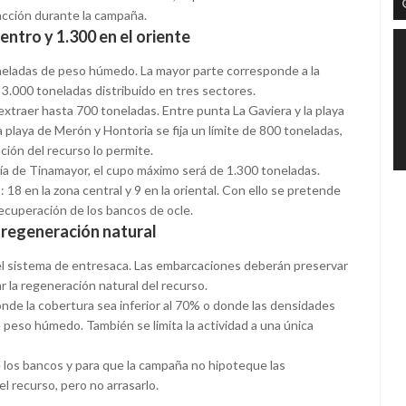
acción durante la campaña.
entro y 1.300 en el oriente
oneladas de peso húmedo. La mayor parte corresponde a la
e 3.000 toneladas distribuido en tres sectores.
xtraer hasta 700 toneladas. Entre punta La Gaviera y la playa
 playa de Merón y Hontoria se fija un límite de 800 toneladas,
ución del recurso lo permite.
 ría de Tinamayor, el cupo máximo será de 1.300 toneladas.
18 en la zona central y 9 en la oriental. Con ello se pretende
 recuperación de los bancos de ocle.
a regeneración natural
ar el sistema de entresaca. Las embarcaciones deberán preservar
r la regeneración natural del recurso.
nde la cobertura sea inferior al 70% o donde las densidades
peso húmedo. También se limita la actividad a una única
 los bancos y para que la campaña no hipoteque las
l recurso, pero no arrasarlo.