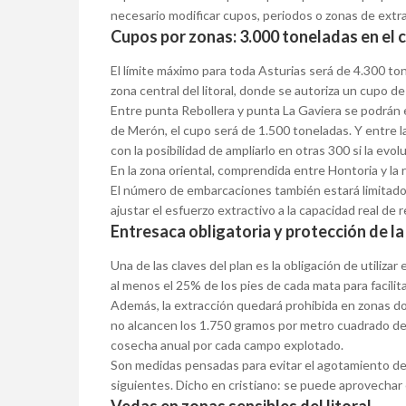
necesario modificar cupos, periodos o zonas de extr
Cupos por zonas: 3.000 toneladas en el c
El límite máximo para toda Asturias será de 4.300 t
zona central del litoral, donde se autoriza un cupo d
Entre punta Rebollera y punta La Gaviera se podrán e
de Merón, el cupo será de 1.500 toneladas. Y entre la
con la posibilidad de ampliarlo en otras 300 si la evol
En la zona oriental, comprendida entre Hontoria y la
El número de embarcaciones también estará limitado: 
ajustar el esfuerzo extractivo a la capacidad real de
Entresaca obligatoria y protección de l
Una de las claves del plan es la obligación de utiliz
al menos el 25% de los pies de cada mata para facilita
Además, la extracción quedará prohibida en zonas do
no alcancen los 1.750 gramos por metro cuadrado de 
cosecha anual por cada campo explotado.
Son medidas pensadas para evitar el agotamiento de
siguientes. Dicho en cristiano: se puede aprovechar e