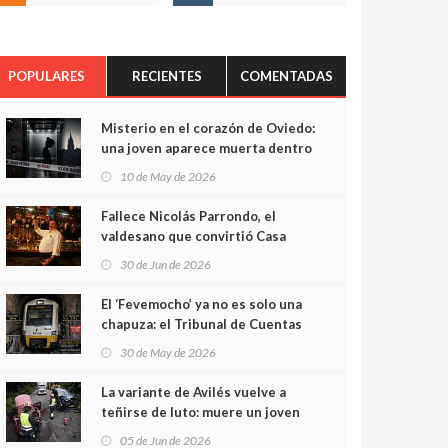
POPULARES
RECIENTES
COMENTADAS
Misterio en el corazón de Oviedo:
una joven aparece muerta dentro
del ascensor de su edificio y las
10 de May de 2026
cámaras captan sus últimos
minutos
Fallece Nicolás Parrondo, el
valdesano que convirtió Casa
Parrondo en un pedazo de
30 de Jun de 2026
Asturias en Madrid
El ‘Fevemocho’ ya no es solo una
chapuza: el Tribunal de Cuentas
cifra en casi 20 millones el
30 de May de 2026
sobrecoste de los trenes que no
cabían por los túneles
La variante de Avilés vuelve a
teñirse de luto: muere un joven
de 32 años en un violento choque
05 de Jun de 2026