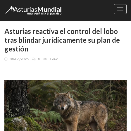
Naveg
Asturias reactiva el control del lobo
tras blindar jurídicamente su plan de
gestión
30/06/2026
0
1242