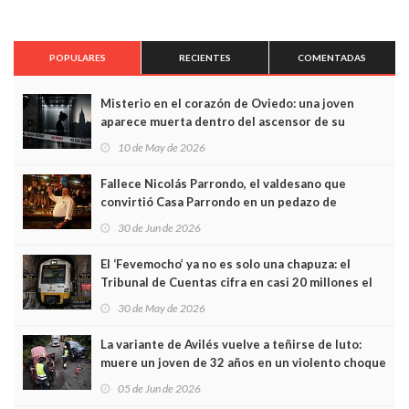
POPULARES
RECIENTES
COMENTADAS
Misterio en el corazón de Oviedo: una joven
aparece muerta dentro del ascensor de su
edificio y las cámaras captan sus últimos minutos
10 de May de 2026
Fallece Nicolás Parrondo, el valdesano que
convirtió Casa Parrondo en un pedazo de
Asturias en Madrid
30 de Jun de 2026
El ‘Fevemocho’ ya no es solo una chapuza: el
Tribunal de Cuentas cifra en casi 20 millones el
sobrecoste de los trenes que no cabían por los
30 de May de 2026
túneles
La variante de Avilés vuelve a teñirse de luto:
muere un joven de 32 años en un violento choque
frontal
05 de Jun de 2026