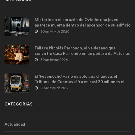
Misterio en el corazón de Oviedo: una joven
aparece muerta dentro del ascensor de su edificio
y las cámaras captan sus últimos minutos
10 de May de 2026
Fallece Nicolás Parrondo, el valdesano que
convirtió Casa Parrondo en un pedazo de Asturias
en Madrid
30 de Jun de 2026
El ‘Fevemocho’ ya no es solo una chapuza: el
Tribunal de Cuentas cifra en casi 20 millones el
sobrecoste de los trenes que no cabían por los
30 de May de 2026
túneles
CATEGORÍAS
Actualidad