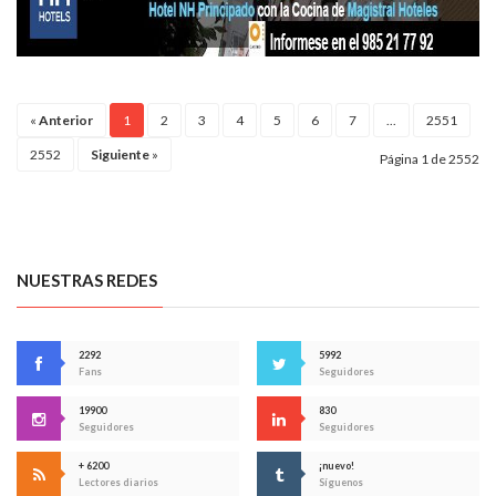
«
Anterior
1
2
3
4
5
6
7
...
2551
2552
Siguiente
»
Página 1 de 2552
NUESTRAS REDES
2292
5992
Fans
Seguidores
19900
830
Seguidores
Seguidores
+ 6200
¡nuevo!
Lectores diarios
Síguenos