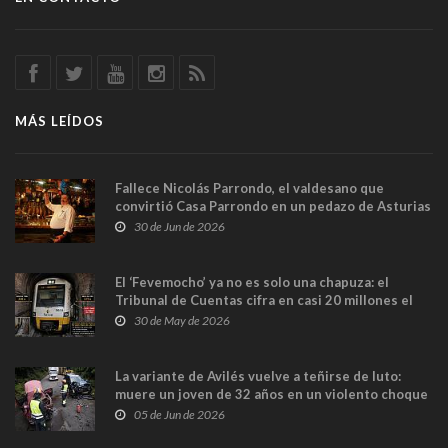
MÁS LEÍDOS
Fallece Nicolás Parrondo, el valdesano que
convirtió Casa Parrondo en un pedazo de Asturias
en Madrid
30 de Jun de 2026
El ‘Fevemocho’ ya no es solo una chapuza: el
Tribunal de Cuentas cifra en casi 20 millones el
sobrecoste de los trenes que no cabían por los
30 de May de 2026
túneles
La variante de Avilés vuelve a teñirse de luto:
muere un joven de 32 años en un violento choque
frontal
05 de Jun de 2026