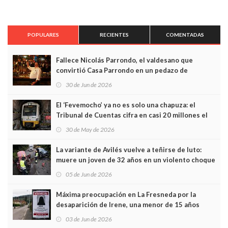
POPULARES
RECIENTES
COMENTADAS
Fallece Nicolás Parrondo, el valdesano que
convirtió Casa Parrondo en un pedazo de
Asturias en Madrid
30 de Jun de 2026
El ‘Fevemocho’ ya no es solo una chapuza: el
Tribunal de Cuentas cifra en casi 20 millones el
sobrecoste de los trenes que no cabían por los
30 de May de 2026
túneles
La variante de Avilés vuelve a teñirse de luto:
muere un joven de 32 años en un violento choque
frontal
05 de Jun de 2026
Máxima preocupación en La Fresneda por la
desaparición de Irene, una menor de 15 años
03 de Jun de 2026