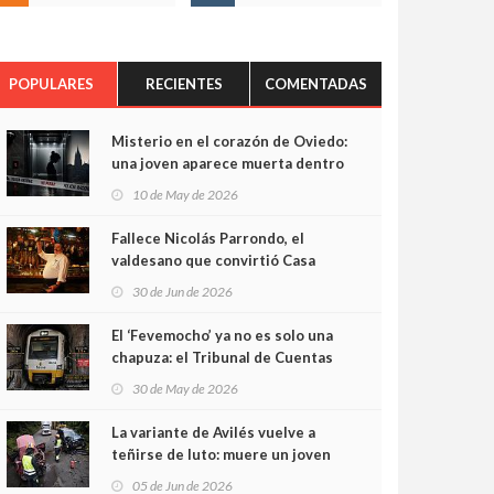
POPULARES
RECIENTES
COMENTADAS
Misterio en el corazón de Oviedo:
una joven aparece muerta dentro
del ascensor de su edificio y las
10 de May de 2026
cámaras captan sus últimos
minutos
Fallece Nicolás Parrondo, el
valdesano que convirtió Casa
Parrondo en un pedazo de
30 de Jun de 2026
Asturias en Madrid
El ‘Fevemocho’ ya no es solo una
chapuza: el Tribunal de Cuentas
cifra en casi 20 millones el
30 de May de 2026
sobrecoste de los trenes que no
cabían por los túneles
La variante de Avilés vuelve a
teñirse de luto: muere un joven
de 32 años en un violento choque
05 de Jun de 2026