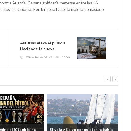
ontra Austria. Ganar significaría meterse entre las 16
Portugal o Croacia. Perder sería hacer la maleta demasiado
Asturias eleva el pulso a
Hacienda: la nueva
financiación le deja 193
28 de Jun de 2026
1556
millones por debajo de la
media
ina el fútbol: lo ha
Silvela y Calvo conquistan la bahía
La C