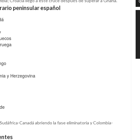
ia; Croacia llegó a este cruce después de superar a Ghana.
rario peninsular español
dá
y
ruecos
oruega
ongo
snia y Herzegovina
rde
Sudáfrica-Canadá abriendo la fase eliminatoria y Colombia-
entes