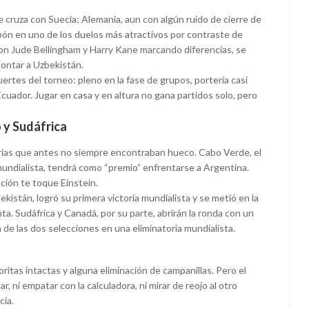
e cruza con Suecia; Alemania, aun con algún ruido de cierre de
apón en uno de los duelos más atractivos por contraste de
con Jude Bellingham y Harry Kane marcando diferencias, se
ontar a Uzbekistán.
ertes del torneo: pleno en la fase de grupos, portería casi
cuador. Jugar en casa y en altura no gana partidos solo, pero
 y Sudáfrica
torias que antes no siempre encontraban hueco. Cabo Verde, el
mundialista, tendrá como “premio” enfrentarse a Argentina.
ción te toque Einstein.
istán, logró su primera victoria mundialista y se metió en la
ta. Sudáfrica y Canadá, por su parte, abrirán la ronda con un
 de las dos selecciones en una eliminatoria mundialista.
oritas intactas y alguna eliminación de campanillas. Pero el
, ni empatar con la calculadora, ni mirar de reojo al otro
cia.