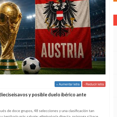
+ Aumentar letra
- Reducir letra
ieciseisavos y posible duelo ibérico ante
pués de doce grupos, 48 selecciones y una clasificación tan
 territorio más salvaje: eliminatoria directa, prórroga si hace