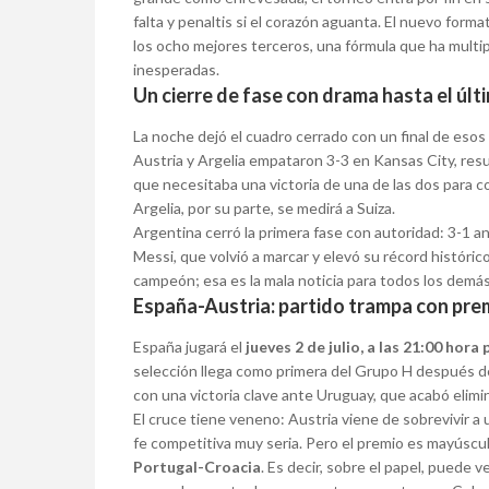
falta y penaltis si el corazón aguanta. El nuevo form
los ocho mejores terceros, una fórmula que ha multipl
inesperadas.
Un cierre de fase con drama hasta el úl
La noche dejó el cuadro cerrado con un final de esos
Austria y Argelia empataron 3-3 en Kansas City, resul
que necesitaba una victoria de una de las dos para col
Argelia, por su parte, se medirá a Suiza.
Argentina cerró la primera fase con autoridad: 3-1 ant
Messi, que volvió a marcar y elevó su récord históri
campeón; esa es la mala noticia para todos los demás
España-Austria: partido trampa con pr
España jugará el
jueves 2 de julio, a las 21:00 hora
selección llega como primera del Grupo H después de
con una victoria clave ante Uruguay, que acabó elimi
El cruce tiene veneno: Austria viene de sobrevivir a u
fe competitiva muy seria. Pero el premio es mayúscul
Portugal-Croacia
. Es decir, sobre el papel, puede 