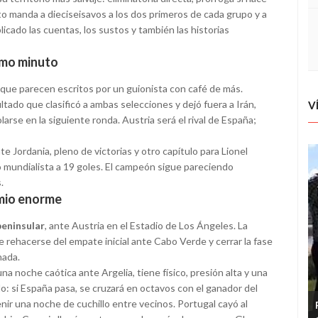
ato manda a dieciseisavos a los dos primeros de cada grupo y a
icado las cuentas, los sustos y también las historias
timo minuto
 que parecen escritos por un guionista con café de más.
tado que clasificó a ambas selecciones y dejó fuera a Irán,
V
arse en la siguiente ronda. Austria será el rival de España;
e Jordania, pleno de victorias y otro capítulo para Lionel
co mundialista a 19 goles. El campeón sigue pareciendo
.
emio enorme
 peninsular
, ante Austria en el Estadio de Los Ángeles. La
 rehacerse del empate inicial ante Cabo Verde y cerrar la fase
nada.
na noche caótica ante Argelia, tiene físico, presión alta y una
o: si España pasa, se cruzará en octavos con el ganador del
venir una noche de cuchillo entre vecinos. Portugal cayó al