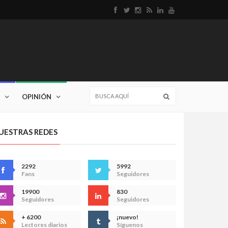
OPINIÓN
UESTRAS REDES
2292
5992
Fans
Seguidores
19900
830
Seguidores
Seguidores
+ 6200
¡nuevo!
Lectores diarios
Síguenos