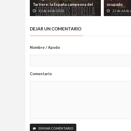
Tartiere: la España campeona del
ocupado
mundo jugará en Oviedo el 3 de
22 de Jul de 2026
22 de Jul de
octubre
DEJAR UN COMENTARIO
Nombre / Apodo
Comentario
ENVIAR COMENTARIO