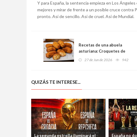
Y para España, la sentencia empieza en Los Ángeles c
mejores y mirar de frente a un posible cruce contra 
pronto. Así de sencillo. Así de cruel. Así de Mundial.
Recetas de una abuela
asturiana: Croquetes de
gambes al ayu (cremoses,
27 de Jun de 2026
942
sabroses y con más saleru
que una romería)
QUIZÁS TE INTERESE...
La segunda estrella iluminará el
España no dom