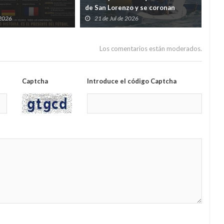
de San Lorenzo y se coronan
y e
campeones de Asturias de Snipe
mul
 2026
21 de Jul de 2026
2
la 
Los comentarios están moderados.
Captcha
Introduce el código Captcha