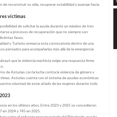
 de reconstruir su vida, recuperar estabilidad y avanzar hacia
res víctimas
a posibilidad de solicitar la ayuda durante un máximo de tres
ptarse a procesos de recuperación que no siempre son
istintas fases.
ualdad y Turismo enmarca esta convocatoria dentro de una
cursos pensados para acompañarlas más allá de la emergencia
ubrayó que la violencia machista exige una respuesta firme
co.
o de Asturias con la lucha contra la violencia de género y
víctimas. Asturias cuenta con el sistema de ayudas económicas
uestra voluntad de estar al lado de las mujeres durante todo
 2023
apoyo en los últimos años. Entre 2023 y 2025 se concedieron
97 en 2024 y 745 en 2025.
rtura como el esfuerzo presupuestario del Principado, que ha