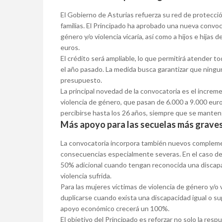
El Gobierno de Asturias refuerza su red de protecció
familias. El Principado ha aprobado una nueva convoc
género y/o violencia vicaria, así como a hijos e hijas 
euros.
El crédito será ampliable, lo que permitirá atender t
el año pasado. La medida busca garantizar que ningu
presupuesto.
La principal novedad de la convocatoria es el increm
violencia de género, que pasan de 6.000 a 9.000 eu
percibirse hasta los 26 años, siempre que se manten
Más apoyo para las secuelas más grave
La convocatoria incorpora también nuevos complement
consecuencias especialmente severas. En el caso de h
50% adicional cuando tengan reconocida una discapac
violencia sufrida.
Para las mujeres víctimas de violencia de género y/o v
duplicarse cuando exista una discapacidad igual o sup
apoyo económico crecerá un 100%.
El objetivo del Principado es reforzar no solo la resp