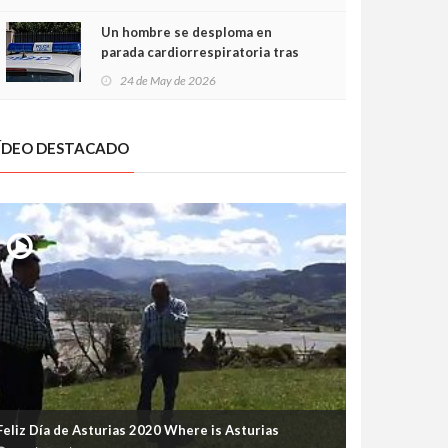
Un hombre se desploma en
parada cardiorrespiratoria tras
encararse con la Policía Local en
24 de May de 2026
Luanco
ÍDEO DESTACADO
Feliz Día de Asturias 2020 Where is Asturias