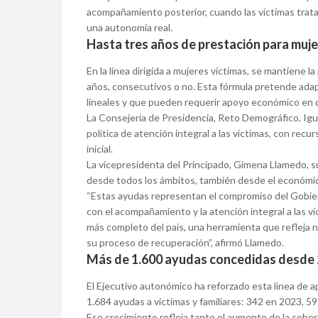
acompañamiento posterior, cuando las víctimas tratan
una autonomía real.
Hasta tres años de prestación para muje
En la línea dirigida a mujeres víctimas, se mantiene l
años, consecutivos o no. Esta fórmula pretende ada
lineales y que pueden requerir apoyo económico en d
La Consejería de Presidencia, Reto Demográfico, Ig
política de atención integral a las víctimas, con re
inicial.
La vicepresidenta del Principado, Gimena Llamedo, s
desde todos los ámbitos, también desde el económi
“Estas ayudas representan el compromiso del Gobiern
con el acompañamiento y la atención integral a las 
más completo del país, una herramienta que refleja n
su proceso de recuperación”, afirmó Llamedo.
Más de 1.600 ayudas concedidas desde
El Ejecutivo autonómico ha reforzado esta línea de 
1.684 ayudas a víctimas y familiares: 342 en 2023, 5
Ese crecimiento refleja tanto el aumento de la cobe