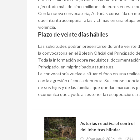
ejecutado más de cinco millones de euros en este p
Con la nueva convocatoria, Asturias consolida un mod
que intenta acompañar a las víctimas en una etapa esp
violencia.
Plazo de veinte días hábiles
Las solicitudes podrán presentarse durante veinte día
la convocatoria en el Boletín Oficial del Principado 
Toda la información sobre requisitos, documentación y
Principado, en miprincipado.asturias.es.
La convocatoria vuelve a situar el foco en una realid
con la agresión ni con la denuncia. Sus consecuencia
de sus hijos y de las familias que quedan marcadas po
económica que ayude a sostener la recuperación, la a
Asturias reactiva el control
del lobo tras blindar
jurídicamente su plan de
30 de Jun de 2026
1244