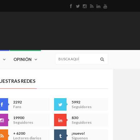
OPINIÓN
UESTRAS REDES
2292
5992
Fans
Seguidores
19900
830
Seguidores
Seguidores
+ 6200
¡nuevo!
Lectores diarios
Síguenos