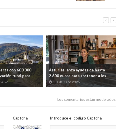
controles
uerza con 600.000
Asturias lanza ayudas de hasta
Ast
vación rural para
2.600 euros para sostener a los
lim
dida de población
autónomos de los pueblos con
y r
e 2026
31 de Jul de 2026
2
menos población
Los comentarios están moderados.
Captcha
Introduce el código Captcha