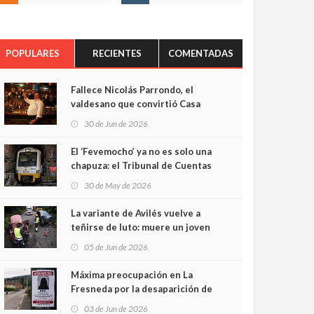
POPULARES
RECIENTES
COMENTADAS
Fallece Nicolás Parrondo, el
valdesano que convirtió Casa
Parrondo en un pedazo de
30 de Jun de 2026
Asturias en Madrid
El ‘Fevemocho’ ya no es solo una
chapuza: el Tribunal de Cuentas
cifra en casi 20 millones el
30 de May de 2026
sobrecoste de los trenes que no
cabían por los túneles
La variante de Avilés vuelve a
teñirse de luto: muere un joven
de 32 años en un violento choque
05 de Jun de 2026
frontal
Máxima preocupación en La
Fresneda por la desaparición de
Irene, una menor de 15 años
03 de Jun de 2026