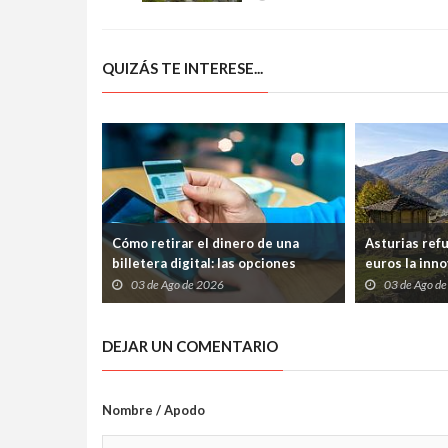
gestión
QUIZÁS TE INTERESE...
Cómo retirar el dinero de una
Asturias ref
billetera digital: las opciones
euros la inno
disponibles
frenar la pér
03 de Ago de 2026
03 de Ago d
DEJAR UN COMENTARIO
Nombre / Apodo