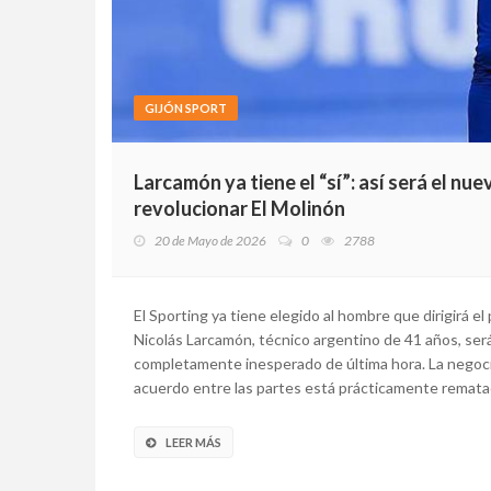
GIJÓN SPORT
Larcamón ya tiene el “sí”: así será el nu
revolucionar El Molinón
20 de Mayo de 2026
0
2788
El Sporting ya tiene elegido al hombre que dirigirá el
Nicolás Larcamón, técnico argentino de 41 años, será
completamente inesperado de última hora. La negoc
acuerdo entre las partes está prácticamente rematad
LEER MÁS