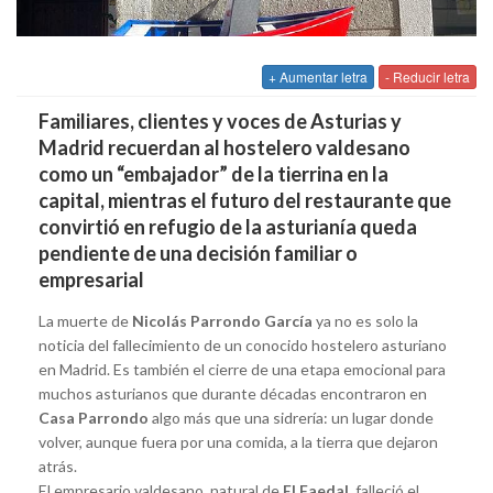
+ Aumentar letra
- Reducir letra
Familiares, clientes y voces de Asturias y
Madrid recuerdan al hostelero valdesano
como un “embajador” de la tierrina en la
capital, mientras el futuro del restaurante que
convirtió en refugio de la asturianía queda
pendiente de una decisión familiar o
empresarial
La muerte de
Nicolás Parrondo García
ya no es solo la
noticia del fallecimiento de un conocido hostelero asturiano
en Madrid. Es también el cierre de una etapa emocional para
muchos asturianos que durante décadas encontraron en
Casa Parrondo
algo más que una sidrería: un lugar donde
volver, aunque fuera por una comida, a la tierra que dejaron
atrás.
El empresario valdesano, natural de
El Faedal
, falleció el