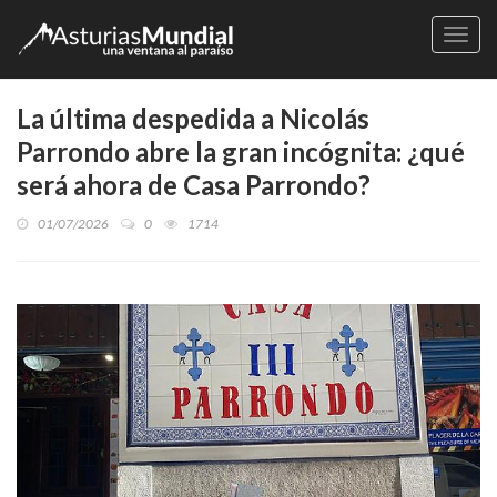
Naveg
La última despedida a Nicolás
Parrondo abre la gran incógnita: ¿qué
será ahora de Casa Parrondo?
01/07/2026
0
1714