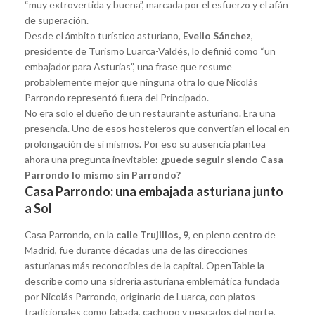
“muy extrovertida y buena”, marcada por el esfuerzo y el afán
de superación.
Desde el ámbito turístico asturiano,
Evelio Sánchez
,
presidente de Turismo Luarca-Valdés, lo definió como “un
embajador para Asturias”, una frase que resume
probablemente mejor que ninguna otra lo que Nicolás
Parrondo representó fuera del Principado.
No era solo el dueño de un restaurante asturiano. Era una
presencia. Uno de esos hosteleros que convertían el local en
prolongación de sí mismos. Por eso su ausencia plantea
ahora una pregunta inevitable:
¿puede seguir siendo Casa
Parrondo lo mismo sin Parrondo?
Casa Parrondo: una embajada asturiana junto
a Sol
Casa Parrondo, en la
calle Trujillos, 9
, en pleno centro de
Madrid, fue durante décadas una de las direcciones
asturianas más reconocibles de la capital. OpenTable la
describe como una sidrería asturiana emblemática fundada
por Nicolás Parrondo, originario de Luarca, con platos
tradicionales como fabada, cachopo y pescados del norte,