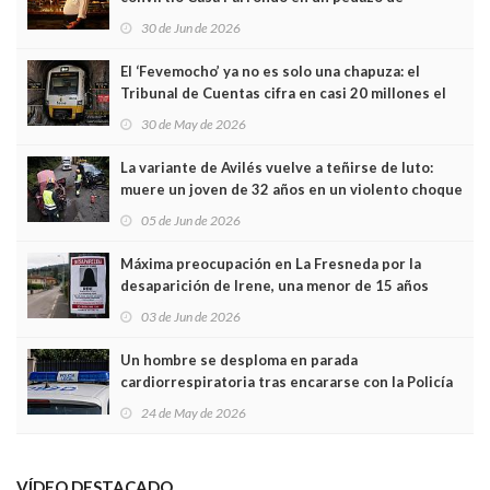
Asturias en Madrid
30 de Jun de 2026
El ‘Fevemocho’ ya no es solo una chapuza: el
Tribunal de Cuentas cifra en casi 20 millones el
sobrecoste de los trenes que no cabían por los
30 de May de 2026
túneles
La variante de Avilés vuelve a teñirse de luto:
muere un joven de 32 años en un violento choque
frontal
05 de Jun de 2026
Máxima preocupación en La Fresneda por la
desaparición de Irene, una menor de 15 años
03 de Jun de 2026
Un hombre se desploma en parada
cardiorrespiratoria tras encararse con la Policía
Local en Luanco
24 de May de 2026
VÍDEO DESTACADO