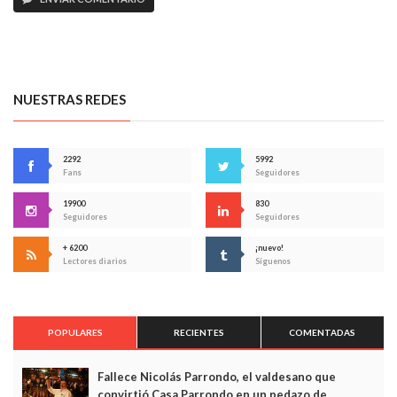
NUESTRAS REDES
2292
5992
Fans
Seguidores
19900
830
Seguidores
Seguidores
+ 6200
¡nuevo!
Lectores diarios
Síguenos
POPULARES
RECIENTES
COMENTADAS
Fallece Nicolás Parrondo, el valdesano que
convirtió Casa Parrondo en un pedazo de