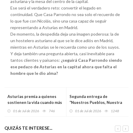
asturiana y la mesa del centro de la capital.
Ese será el verdadero reto: convertir el legado en
continuidad. Que Casa Parrondo no sea solo el recuerdo de
lo que fue con Nicolás, sino una casa capaz de seguir
representando a Asturias en Madrid.
De momento, la despedida deja una imagen poderosa: la de
un hostelero asturiano al que se le dice adiós en Madrid,
mientras en Asturias se le recuerda como uno de los suyos.
Y deja también una pregunta abierta, casi inevitable para
tantos clientes y paisanos:
¿seguirá Casa Parrondo siendo
ese pedazo de Asturias en la capital ahora que falta el
hombre que le dio alma?
Asturias premia a quienes
Segunda entrega de
sostienen la vida cuando más
“Nuestros Pueblos, Nuestra
falta hace
Historia”: los castros astures,
01 de Jul de 2026
746
01 de Jul de 2026
1248
la Asturias que vivía en alto y
resistía
QUIZÁS TE INTERESE...