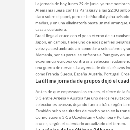
La jornada de hoy, lunes 29 de junio, ya trae nombre
Alemania juega contra Paraguay a las 22:30
, ambo
claro sobre el papel, pero este Mundial ya ha avisa
medias, y en una eliminatoria basta un mal arranque,
casa a cualquiera.
Brasil llega al cruce con el peso eterno de su camise
Japón, en cambio, tiene uno de esos perfiles peligros
veloz y acostumbrado a incomodar a selecciones gra
Alemania, por su parte, se enfrenta a Paraguay en un 
experiencia europea contra una selección sudameri
una guerra de nervios. La agenda de dieciseisavos i
como Francia-Suecia, España-Austria, Portugal-Cro
La última jornada de grupos dejó el cua
Antes de que empezaran los cruces, el cierre de la 
3-3 entre Argelia y Austria fue uno de los resultado
selecciones avanzar, dejando fuera a Irán, según la r
También hubo resultados de mucho peso en la transici
Congo superó 3-1 a Uzbekistán y Colombia y Portugal
cruces, según el calendario actualizado del torneo.