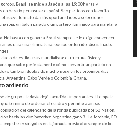
s gordos.
Brasil se mide a Japón a las 19:00 horas
y
s en horario peninsular español. Son partidos con favorito
do: el nuevo formato da más oportunidades a selecciones
 una roja, un balón parado o un portero iluminado para mandar a
ta. No basta con ganar: a Brasil siempre se le exige convencer.
ísimos para una eliminatoria: equipo ordenado, disciplinado,
ndes.
duelo de estilos muy mundialista: estructura, físico y
cana que sabe perfectamente cómo convertir un partido en
ncluye también duelos de mucho peso en los próximos días,
acia, Argentina-Cabo Verde o Colombia-Ghana.
dro ardiendo
fase de grupos todavía dejó sacudidas importantes. El empate
s que terminó de ordenar el cuadro y permitió a ambas
ecopilación del calendario de la ronda publicada por SB Nation.
ón hacia las eliminatorias: Argentina ganó 3-1 a Jordania, RD
 empataron sin goles en la jornada previa al arranque de los