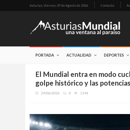
Asturias,
Viernes, 07 de Agosto de 2026
Contacto
Av
PORTADA
ACTUALIDAD
DEPORTES
El Mundial entra en modo cuch
golpe histórico y las potencias
29/06/2026
0
1196