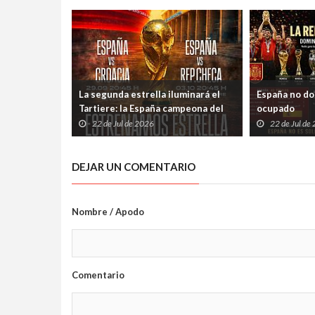
La segunda estrella iluminará el
España no dom
Tartiere: la España campeona del
ocupado
mundo jugará en Oviedo el 3 de
22 de Jul de 2026
22 de Jul de
octubre
DEJAR UN COMENTARIO
Nombre / Apodo
Comentario