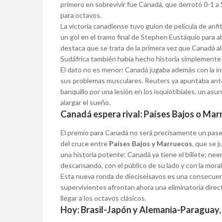
primero en sobrevivir fue Canadá, que derrotó 0-1 a S
para octavos.
La victoria canadiense tuvo guion de película de anfi
un gol en el tramo final de Stephen Eustáquio para abr
destaca que se trata de la primera vez que Canadá al
Sudáfrica también había hecho historia simplemente 
El dato no es menor: Canadá jugaba además con la inc
sus problemas musculares. Reuters ya apuntaba ant
banquillo por una lesión en los isquiotibiales, un as
alargar el sueño.
Canadá espera rival: Países Bajos o Ma
El premio para Canadá no será precisamente un paseo 
del cruce entre
Países Bajos y Marruecos
, que se 
una historia potente: Canadá ya tiene el billete; ne
descansando, con el público de su lado y con la moral
Esta nueva ronda de dieciseisavos es una consecuenc
supervivientes afrontan ahora una eliminatoria direc
llegar a los octavos clásicos.
Hoy: Brasil-Japón y Alemania-Paraguay, 