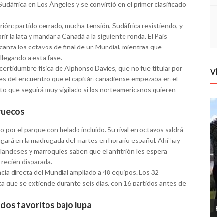
udáfrica en Los Ángeles y se convirtió en el primer clasificado
trión: partido cerrado, mucha tensión, Sudáfrica resistiendo, y
ir la lata y mandar a Canadá a la siguiente ronda. El País
canza los octavos de final de un Mundial, mientras que
llegando a esta fase.
ertidumbre física de Alphonso Davies, que no fue titular por
V
es del encuentro que el capitán canadiense empezaba en el
unto que seguirá muy vigilado si los norteamericanos quieren
rruecos
por el parque con helado incluido. Su rival en octavos saldrá
jugará en la madrugada del martes en horario español. Ahí hay
erlandeses y marroquíes saben que el anfitrión les espera
 recién disparada.
ia directa del Mundial ampliado a 48 equipos. Los 32
ta que se extiende durante seis días, con 16 partidos antes de
dos favoritos bajo lupa