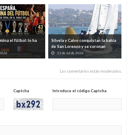
ina el fútbol: lo ha
Silvela y Calvo conquistan la bahía
La C
de San Lorenzo y se coronan
y e
campeones de Asturias de Snipe
mul
 2026
21 de Jul de 2026
2
la 
Los comentarios están moderados.
Captcha
Introduce el código Captcha