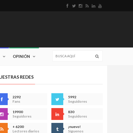
OPINIÓN
UESTRAS REDES
2292
5992
Fans
Seguidores
19900
830
Seguidores
Seguidores
+ 6200
¡nuevo!
Lectores diarios
Síguenos