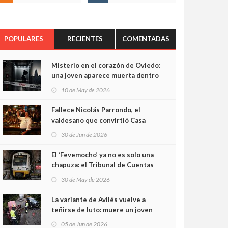
POPULARES
RECIENTES
COMENTADAS
Misterio en el corazón de Oviedo:
una joven aparece muerta dentro
del ascensor de su edificio y las
10 de May de 2026
cámaras captan sus últimos
minutos
Fallece Nicolás Parrondo, el
valdesano que convirtió Casa
Parrondo en un pedazo de
30 de Jun de 2026
Asturias en Madrid
El ‘Fevemocho’ ya no es solo una
chapuza: el Tribunal de Cuentas
cifra en casi 20 millones el
30 de May de 2026
sobrecoste de los trenes que no
cabían por los túneles
La variante de Avilés vuelve a
teñirse de luto: muere un joven
de 32 años en un violento choque
05 de Jun de 2026