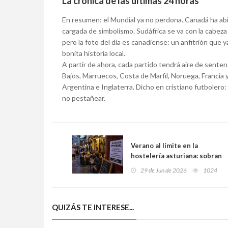
La crónica de las últimas 24 horas
En resumen: el Mundial ya no perdona. Canadá ha abie
cargada de simbolismo. Sudáfrica se va con la cabeza
pero la foto del día es canadiense: un anfitrión que
bonita historia local.
A partir de ahora, cada partido tendrá aire de sente
Bajos, Marruecos, Costa de Marfil, Noruega, Francia 
Argentina e Inglaterra. Dicho en cristiano futbolero
no pestañear.
Verano al límite en la
hostelería asturiana: sobran
clientes, faltan
29 de Jun de 2026
1024
trabajadores y nadie quiere
ni ir a la entrevista
QUIZÁS TE INTERESE...