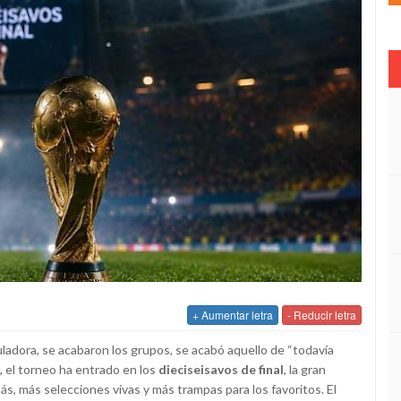
+ Aumentar letra
- Reducir letra
uladora, se acabaron los grupos, se acabó aquello de “todavía
, el torneo ha entrado en los
dieciseisavos de final
, la gran
, más selecciones vivas y más trampas para los favoritos. El