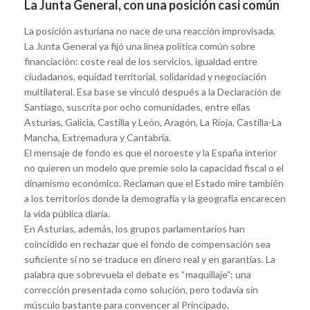
La Junta General, con una posición casi común
La posición asturiana no nace de una reacción improvisada.
La Junta General ya fijó una línea política común sobre
financiación: coste real de los servicios, igualdad entre
ciudadanos, equidad territorial, solidaridad y negociación
multilateral. Esa base se vinculó después a la Declaración de
Santiago, suscrita por ocho comunidades, entre ellas
Asturias, Galicia, Castilla y León, Aragón, La Rioja, Castilla-La
Mancha, Extremadura y Cantabria.
El mensaje de fondo es que el noroeste y la España interior
no quieren un modelo que premie solo la capacidad fiscal o el
dinamismo económico. Reclaman que el Estado mire también
a los territorios donde la demografía y la geografía encarecen
la vida pública diaria.
En Asturias, además, los grupos parlamentarios han
coincidido en rechazar que el fondo de compensación sea
suficiente si no se traduce en dinero real y en garantías. La
palabra que sobrevuela el debate es “maquillaje”: una
corrección presentada como solución, pero todavía sin
músculo bastante para convencer al Principado.