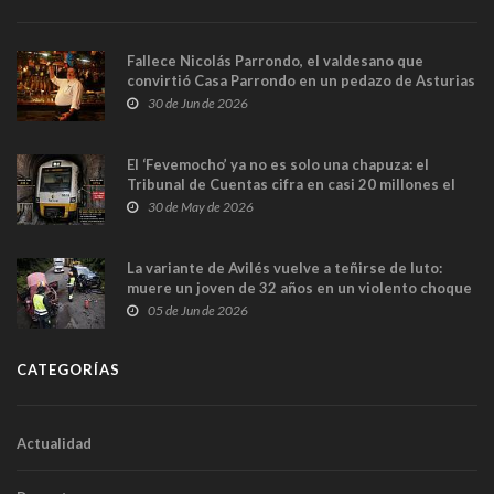
Fallece Nicolás Parrondo, el valdesano que
convirtió Casa Parrondo en un pedazo de Asturias
en Madrid
30 de Jun de 2026
El ‘Fevemocho’ ya no es solo una chapuza: el
Tribunal de Cuentas cifra en casi 20 millones el
sobrecoste de los trenes que no cabían por los
30 de May de 2026
túneles
La variante de Avilés vuelve a teñirse de luto:
muere un joven de 32 años en un violento choque
frontal
05 de Jun de 2026
CATEGORÍAS
Actualidad