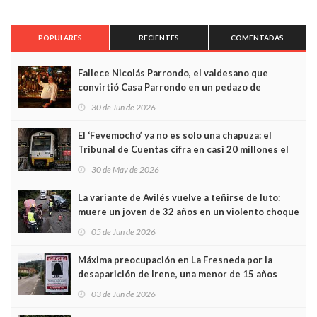
POPULARES
RECIENTES
COMENTADAS
Fallece Nicolás Parrondo, el valdesano que
convirtió Casa Parrondo en un pedazo de
Asturias en Madrid
30 de Jun de 2026
El ‘Fevemocho’ ya no es solo una chapuza: el
Tribunal de Cuentas cifra en casi 20 millones el
sobrecoste de los trenes que no cabían por los
30 de May de 2026
túneles
La variante de Avilés vuelve a teñirse de luto:
muere un joven de 32 años en un violento choque
frontal
05 de Jun de 2026
Máxima preocupación en La Fresneda por la
desaparición de Irene, una menor de 15 años
03 de Jun de 2026