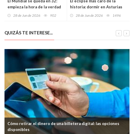
El Mundial se queda en 32:
El eclipse más caro de la
empieza la hora de la verdad
historia: dormir en Asturias
el 12 de agosto ya cuesta
28 de Jun de 2026
902
28 de Jun de 2026
1496
hasta 2.309 euros
QUIZÁS TE INTERESE...
Cómo retirar el dinero de una billetera digital: las opciones
disponibles