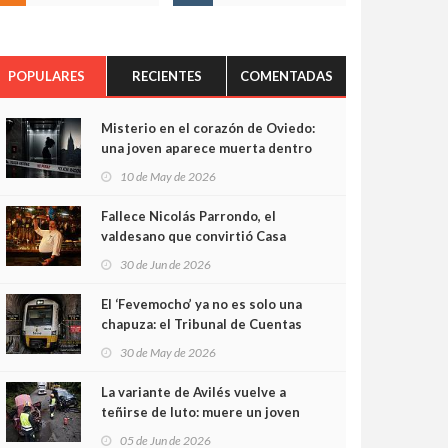
POPULARES
RECIENTES
COMENTADAS
Misterio en el corazón de Oviedo:
una joven aparece muerta dentro
del ascensor de su edificio y las
10 de May de 2026
cámaras captan sus últimos
minutos
Fallece Nicolás Parrondo, el
valdesano que convirtió Casa
Parrondo en un pedazo de
30 de Jun de 2026
Asturias en Madrid
El ‘Fevemocho’ ya no es solo una
chapuza: el Tribunal de Cuentas
cifra en casi 20 millones el
30 de May de 2026
sobrecoste de los trenes que no
cabían por los túneles
La variante de Avilés vuelve a
teñirse de luto: muere un joven
de 32 años en un violento choque
05 de Jun de 2026