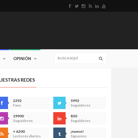
OPINIÓN
UESTRAS REDES
2292
5992
Fans
Seguidores
19900
830
Seguidores
Seguidores
+ 6200
¡nuevo!
Lectores diarios
Síguenos