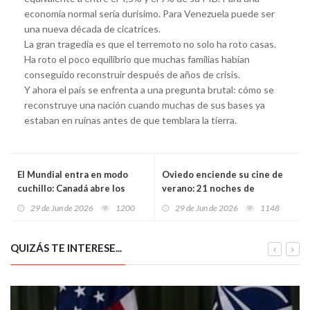
economía normal sería durísimo. Para Venezuela puede ser
una nueva década de cicatrices.
La gran tragedia es que el terremoto no solo ha roto casas.
Ha roto el poco equilibrio que muchas familias habían
conseguido reconstruir después de años de crisis.
Y ahora el país se enfrenta a una pregunta brutal: cómo se
reconstruye una nación cuando muchas de sus bases ya
estaban en ruinas antes de que temblara la tierra.
El Mundial entra en modo
Oviedo enciende su cine de
cuchillo: Canadá abre los
verano: 21 noches de
cruces con un golpe histórico
películas al aire libre en
29 de Jun de 2026
1200
29 de Jun de 2026
1148
y las potencias ya sienten el
barrios y pueblos del concejo
vértigo
QUIZÁS TE INTERESE...