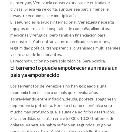
mantengan, Venezuela conserva una vía de entrada de
divisas. Si esa vía se corta, aunque sea parcialmente, el
desastre económico se multiplicaría.
El segundo es la ayuda internacional. Venezuela necesita
equipos de rescate, hospitales de campaña, alimentos,
medicinas y refugios, pero también financiación para
reconstruir. Y ahí entran asuntos delicados: sanciones,
legitimidad política, transparencia, organismos multilaterales
y confianza de los donantes.
La reconstrucción no será solo técnica. Será política.
El terremoto puede empobrecer aún más a un
país ya empobrecido
Los terremotos de Venezuela no han golpeado a una
economía fuerte, sino a un país que llevaba años
sobreviviendo entre inflación, deuda, pobreza, apagones y
dependencia petrolera. Por eso el daño económico será
mucho más profundo que la suma de edificios destruidos.
Si las pérdidas se sitúan entre 5.000 y 10.000 millones de
dólares, Venezuela habrá sufrido en segundos un golpe
equivalente a entre el 4,5% y el 9% de su PIB. Para una