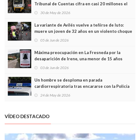
Tribunal de Cuentas cifra en casi 20 millones el
sobrecoste de los trenes que no cabían por los
30 de May de 2026
túneles
La variante de Avilés vuelve a teñirse de luto:
muere un joven de 32 años en un violento choque
frontal
05 de Jun de 2026
Máxima preocupación en La Fresneda por la
desaparición de Irene, una menor de 15 años
03 de Jun de 2026
Un hombre se desploma en parada
cardiorrespiratoria tras encararse con la Policía
Local en Luanco
24 de May de 2026
VÍDEO DESTACADO