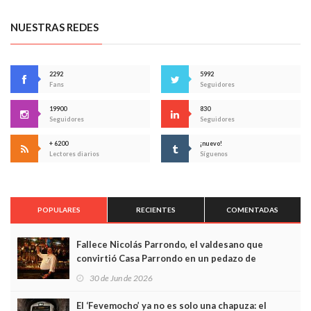
NUESTRAS REDES
2292
5992
Fans
Seguidores
19900
830
Seguidores
Seguidores
+ 6200
¡nuevo!
Lectores diarios
Síguenos
POPULARES
RECIENTES
COMENTADAS
Fallece Nicolás Parrondo, el valdesano que
convirtió Casa Parrondo en un pedazo de
Asturias en Madrid
30 de Jun de 2026
El ‘Fevemocho’ ya no es solo una chapuza: el