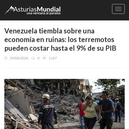
Naveg
Venezuela tiembla sobre una
economía en ruinas: los terremotos
pueden costar hasta el 9% de su PIB
29/06/2026
0
1167