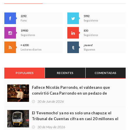
2292
5992
Fans
Seguidores
19900
830
Seguidores
Seguidores
+ 6200
¡nuevo!
Lectores diarios
Síguenos
POPULARES
RECIENTES
COMENTADAS
Fallece Nicolás Parrondo, el valdesano que
convirtió Casa Parrondo en un pedazo de
Asturias en Madrid
30 de Jun de 2026
El ‘Fevemocho’ ya no es solo una chapuza: el
Tribunal de Cuentas cifra en casi 20 millones el
sobrecoste de los trenes que no cabían por los
30 de May de 2026