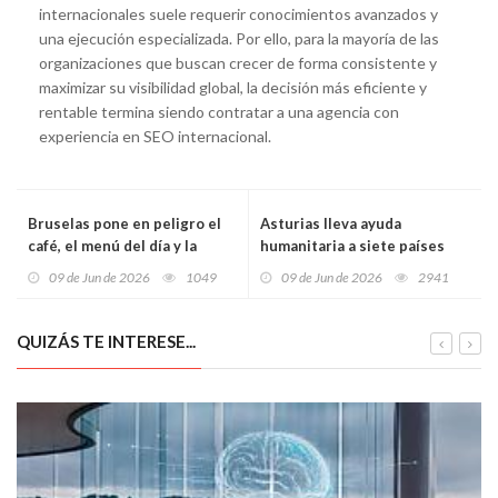
internacionales suele requerir conocimientos avanzados y
una ejecución especializada. Por ello, para la mayoría de las
organizaciones que buscan crecer de forma consistente y
maximizar su visibilidad global, la decisión más eficiente y
rentable termina siendo contratar a una agencia con
experiencia en SEO internacional.
Bruselas pone en peligro el
Asturias lleva ayuda
café, el menú del día y la
humanitaria a siete países
sidra: la hostelería asturiana
golpeados por guerras,
09 de Jun de 2026
1049
09 de Jun de 2026
2941
se revuelve contra el IVA del
hambre y desastres naturales
21%
QUIZÁS TE INTERESE...