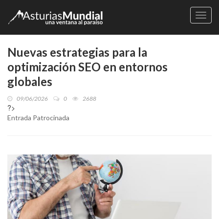
Naveg
Nuevas estrategias para la
optimización SEO en entornos
globales
09/06/2026
0
2688
?>
Entrada Patrocinada