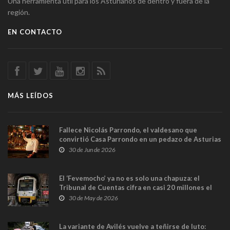
Una herramienta útil para los Asturianos de dentro y fuera de la
región.
EN CONTACTO
MÁS LEÍDOS
Fallece Nicolás Parrondo, el valdesano que
convirtió Casa Parrondo en un pedazo de Asturias
en Madrid
30 de Jun de 2026
El ‘Fevemocho’ ya no es solo una chapuza: el
Tribunal de Cuentas cifra en casi 20 millones el
sobrecoste de los trenes que no cabían por los
30 de May de 2026
túneles
La variante de Avilés vuelve a teñirse de luto: