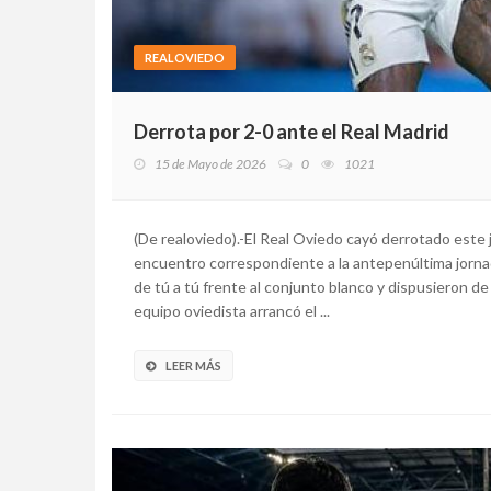
REALOVIEDO
Derrota por 2-0 ante el Real Madrid
15 de Mayo de 2026
0
1021
(De realoviedo).-El Real Oviedo cayó derrotado este j
encuentro correspondiente a la antepenúltima jorn
de tú a tú frente al conjunto blanco y dispusieron d
equipo oviedista arrancó el ...
LEER MÁS