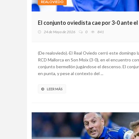
REALOVIEDO
El conjunto oviedista cae por 3-0 ante e
24 de Mayo de 2026
0
841
(De realoviedo).-El Real Oviedo cerró este doming
RCD Mallorca en Son Moix (3-0), en el encuentro cor
conjunto bermellón jugándose el descenso. El conju
en punta, y pese al contexto del ...
LEER MÁS