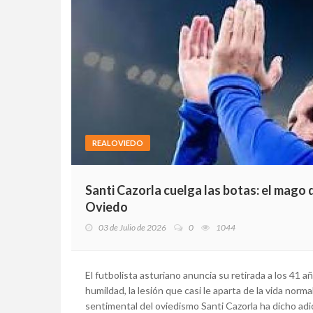
REALOVIEDO
Santi Cazorla cuelga las botas: el mago q
Oviedo
03 de Julio de 2026
0
1044
El futbolista asturiano anuncia su retirada a los 41 a
humildad, la lesión que casi le aparta de la vida nor
sentimental del oviedismo Santi Cazorla ha dicho adiós