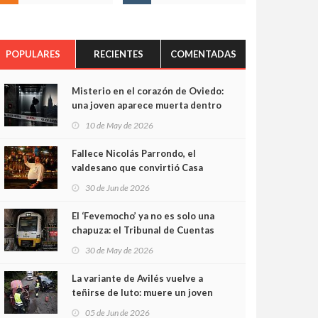
POPULARES
RECIENTES
COMENTADAS
Misterio en el corazón de Oviedo:
una joven aparece muerta dentro
del ascensor de su edificio y las
10 de May de 2026
cámaras captan sus últimos
minutos
Fallece Nicolás Parrondo, el
valdesano que convirtió Casa
Parrondo en un pedazo de
30 de Jun de 2026
Asturias en Madrid
El ‘Fevemocho’ ya no es solo una
chapuza: el Tribunal de Cuentas
cifra en casi 20 millones el
30 de May de 2026
sobrecoste de los trenes que no
cabían por los túneles
La variante de Avilés vuelve a
teñirse de luto: muere un joven
de 32 años en un violento choque
05 de Jun de 2026