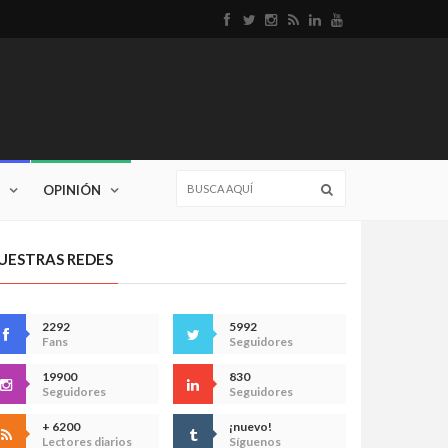
OPINIÓN
UESTRAS REDES
2292
5992
Fans
Seguidores
19900
830
Seguidores
Seguidores
+ 6200
¡nuevo!
Lectores diarios
Síguenos