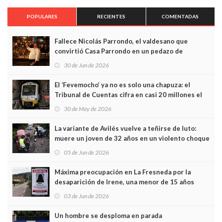
POPULARES
RECIENTES
COMENTADAS
Fallece Nicolás Parrondo, el valdesano que
convirtió Casa Parrondo en un pedazo de
Asturias en Madrid
30 de Jun de 2026
El ‘Fevemocho’ ya no es solo una chapuza: el
Tribunal de Cuentas cifra en casi 20 millones el
sobrecoste de los trenes que no cabían por los
30 de May de 2026
túneles
La variante de Avilés vuelve a teñirse de luto:
muere un joven de 32 años en un violento choque
frontal
05 de Jun de 2026
Máxima preocupación en La Fresneda por la
desaparición de Irene, una menor de 15 años
03 de Jun de 2026
Un hombre se desploma en parada