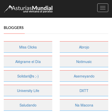
Naveg
BLOGGERS
Miss Clicks
Abrojo
Alégrame el Día
Notimusic
Solidari@s ;-)
Asemeyando
University Life
DXTT
Saludando
Na Macona