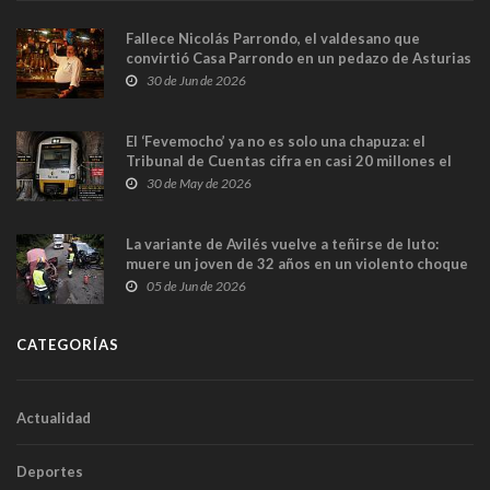
Fallece Nicolás Parrondo, el valdesano que
convirtió Casa Parrondo en un pedazo de Asturias
en Madrid
30 de Jun de 2026
El ‘Fevemocho’ ya no es solo una chapuza: el
Tribunal de Cuentas cifra en casi 20 millones el
sobrecoste de los trenes que no cabían por los
30 de May de 2026
túneles
La variante de Avilés vuelve a teñirse de luto:
muere un joven de 32 años en un violento choque
frontal
05 de Jun de 2026
CATEGORÍAS
Actualidad
Deportes