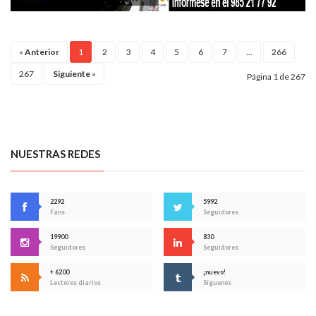
«
Anterior
1
2
3
4
5
6
7
...
266
267
Siguiente
»
Página 1 de 267
NUESTRAS REDES
2292
5992
Fans
Seguidores
19900
830
Seguidores
Seguidores
+ 6200
¡nuevo!
Lectores diarios
Síguenos