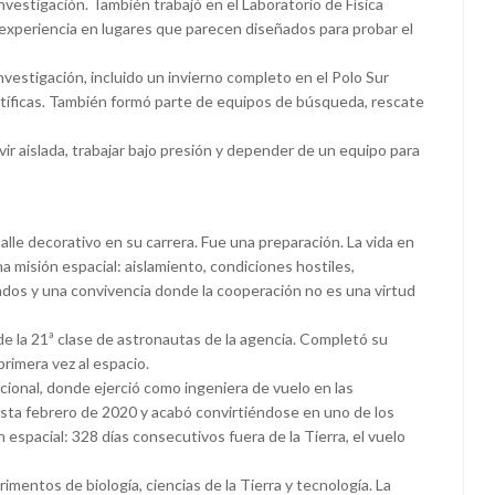
nvestigación. También trabajó en el Laboratorio de Física
experiencia en lugares que parecen diseñados para probar el
vestigación, incluido un invierno completo en el Polo Sur
ntíficas. También formó parte de equipos de búsqueda, rescate
ivir aislada, trabajar bajo presión y depender de un equipo para
le decorativo en su carrera. Fue una preparación. La vida en
 misión espacial: aislamiento, condiciones hostiles,
dos y una convivencia donde la cooperación no es una virtud
 la 21ª clase de astronautas de la agencia. Completó su
rimera vez al espacio.
acional, donde ejerció como ingeniera de vuelo en las
asta febrero de 2020 y acabó convirtiéndose en uno de los
n espacial: 328 días consecutivos fuera de la Tierra, el vuelo
mentos de biología, ciencias de la Tierra y tecnología. La