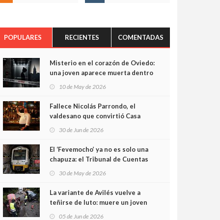
POPULARES
RECIENTES
COMENTADAS
Misterio en el corazón de Oviedo:
una joven aparece muerta dentro
del ascensor de su edificio y las
10 de May de 2026
cámaras captan sus últimos
minutos
Fallece Nicolás Parrondo, el
valdesano que convirtió Casa
Parrondo en un pedazo de
30 de Jun de 2026
Asturias en Madrid
El ‘Fevemocho’ ya no es solo una
chapuza: el Tribunal de Cuentas
cifra en casi 20 millones el
30 de May de 2026
sobrecoste de los trenes que no
cabían por los túneles
La variante de Avilés vuelve a
teñirse de luto: muere un joven
de 32 años en un violento choque
05 de Jun de 2026