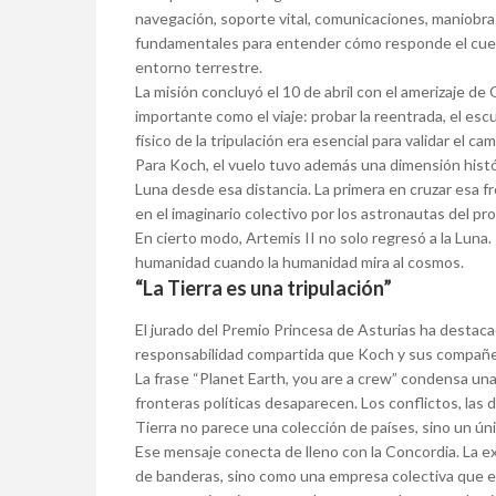
navegación, soporte vital, comunicaciones, maniobra
fundamentales para entender cómo responde el cuerpo
entorno terrestre.
La misión concluyó el 10 de abril con el amerizaje de 
importante como el viaje: probar la reentrada, el es
físico de la tripulación era esencial para validar el c
Para Koch, el vuelo tuvo además una dimensión histór
Luna desde esa distancia. La primera en cruzar esa 
en el imaginario colectivo por los astronautas del p
En cierto modo, Artemis II no solo regresó a la Luna
humanidad cuando la humanidad mira al cosmos.
“La Tierra es una tripulación”
El jurado del Premio Princesa de Asturias ha destac
responsabilidad compartida que Koch y sus compañero
La frase “Planet Earth, you are a crew” condensa un
fronteras políticas desaparecen. Los conflictos, las d
Tierra no parece una colección de países, sino un úni
Ese mensaje conecta de lleno con la Concordia. La e
de banderas, sino como una empresa colectiva que ex