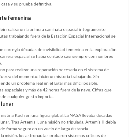
 casa y su prueba definitiva.
nte femenina
eir realizaron la primera caminata espacial íntegramente
utas trabajando fuera de la Estación Espacial Internacional se
e corregía décadas de invisibilidad femenina en la exploración
a carrera espacial se había contado casi siempre con nombres
.
sino para realizar una reparación necesaria en el sistema de
fuerza del momento: hicieron historia trabajando. Sin
endo un problema real en el lugar más difícil posible.
s espaciales y más de 42 horas fuera de la nave. Cifras que
de cualquier gesto importa.
 lunar
Christina Koch en una figura global. La NASA llevaba décadas
nar. Tras Artemis I, una misión no tripulada, Artemis II debía
e forma segura en un vuelo de larga distancia.
 la misión, los astronautas probaron sistemas críticos de