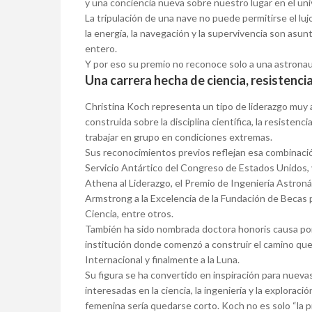
y una conciencia nueva sobre nuestro lugar en el uni
La tripulación de una nave no puede permitirse el lu
la energía, la navegación y la supervivencia son asu
entero.
Y por eso su premio no reconoce solo a una astrona
Una carrera hecha de ciencia, resistenci
Christina Koch representa un tipo de liderazgo muy a
construida sobre la disciplina científica, la resistenci
trabajar en grupo en condiciones extremas.
Sus reconocimientos previos reflejan esa combinación 
Servicio Antártico del Congreso de Estados Unidos, 
Athena al Liderazgo, el Premio de Ingeniería Astroná
Armstrong a la Excelencia de la Fundación de Becas p
Ciencia, entre otros.
También ha sido nombrada doctora honoris causa por 
institución donde comenzó a construir el camino que la
Internacional y finalmente a la Luna.
Su figura se ha convertido en inspiración para nuev
interesadas en la ciencia, la ingeniería y la explorac
femenina sería quedarse corto. Koch no es solo “la pri