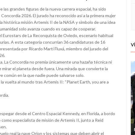
las grandes figuras de la nueva carrera espacial, ha sido
 Concordia 2026. El jurado ha reconocido así a la primera mujer
la histórica misión Artemis II de la NASA y símbolo de una idea
 humanidad solo avanza cuando es capaz de cooperar.
tel Eurostars de La Reconquista de Oviedo, escenario habitual
urias. A esta categoría concurrían 36 candidaturas de 16
V
presentada por Ricardo Martí Fluxá, miembro del jurado del
26.
ca. La Concordia no premia únicamente una hazaña técnica ni
e mirar el planeta desde fuera. Una mirada que convierte la
nave común en la que nadie puede salvarse solo.
a vuelta al mundo tras Artemis II: “Planet Earth, you are a
rdia.
 despegar desde el Centro Espacial Kennedy, en Florida, a bordo
como especialista de misión de Artemis II, junto a Reid
sen.
vuelo real la nave Orion y los sistemas que deben abrir el