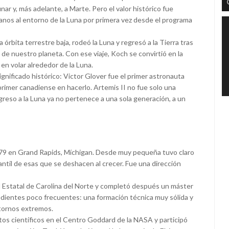
unar y, más adelante, a Marte. Pero el valor histórico fue
nos al entorno de la Luna por primera vez desde el programa
la órbita terrestre baja, rodeó la Luna y regresó a la Tierra tras
de nuestro planeta. Con ese viaje, Koch se convirtió en la
 en volar alrededor de la Luna.
gnificado histórico: Victor Glover fue el primer astronauta
primer canadiense en hacerlo. Artemis II no fue solo una
egreso a la Luna ya no pertenece a una sola generación, a un
79 en Grand Rapids, Míchigan. Desde muy pequeña tuvo claro
antil de esas que se deshacen al crecer. Fue una dirección
dad Estatal de Carolina del Norte y completó después un máster
redientes poco frecuentes: una formación técnica muy sólida y
ntornos extremos.
os científicos en el Centro Goddard de la NASA y participó