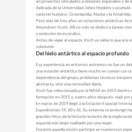
en proyectos vinculados a misiones espaciales y de i
Aplicada de la Universidad Johns Hopkins y acumuló 
carácter humano: Groenlandia, Alaska y la Antártida.
Pasó más de tres años en estaciones antárticas de in
Amundsen-Scott. Allí no solo se dedicó a tareas cie
y extinción de incendios.
Antes de viajar al espacio, Koch ya sabía lo que era v
sobrevivir.
Del hielo antártico al espacio profundo
Esa experiencia en entornos extremos no fue un detal
una estación antártica tiene mucho en común con una
dependencia del grupo, problemas técnicos inespera
abstracta, sino una necesidad diaria.
Koch fue seleccionada por la NASA en 2013 dentro de
formación en 2015 y, cuatro años después, viajó por p
En marzo de 2019 llegó a la Estación Espacial Intern
Expediciones 59, 60 y 61. Su estancia se prolongó h
grandes hitos de la historia reciente de la exploració
espacial más largo realizado por una mujer.
Durante aquella misión participó en numerosos experi