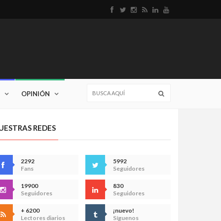
OPINIÓN
UESTRAS REDES
2292
5992
Fans
Seguidores
19900
830
Seguidores
Seguidores
+ 6200
¡nuevo!
Lectores diarios
Síguenos