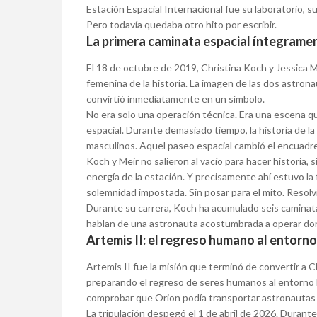
Estación Espacial Internacional fue su laboratorio, su
Pero todavía quedaba otro hito por escribir.
La primera caminata espacial íntegrame
El 18 de octubre de 2019, Christina Koch y Jessica M
femenina de la historia. La imagen de las dos astrona
convirtió inmediatamente en un símbolo.
No era solo una operación técnica. Era una escena qu
espacial. Durante demasiado tiempo, la historia de l
masculinos. Aquel paseo espacial cambió el encuadre
Koch y Meir no salieron al vacío para hacer historia, 
energía de la estación. Y precisamente ahí estuvo la 
solemnidad impostada. Sin posar para el mito. Resolvi
Durante su carrera, Koch ha acumulado seis caminata
hablan de una astronauta acostumbrada a operar don
Artemis II: el regreso humano al entorno
Artemis II fue la misión que terminó de convertir a 
preparando el regreso de seres humanos al entorno lu
comprobar que Orion podía transportar astronautas d
La tripulación despegó el 1 de abril de 2026. Durante