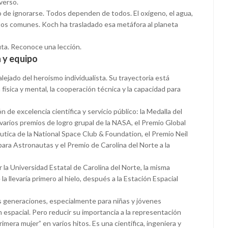
verso.
jo de ignorarse. Todos dependen de todos. El oxígeno, el agua,
ntos comunes. Koch ha trasladado esa metáfora al planeta
uta. Reconoce una lección.
a y equipo
lejado del heroísmo individualista. Su trayectoria está
a física y mental, la cooperación técnica y la capacidad para
de excelencia científica y servicio público: la Medalla del
varios premios de logro grupal de la NASA, el Premio Global
utica de la National Space Club & Foundation, el Premio Neil
ara Astronautas y el Premio de Carolina del Norte a la
la Universidad Estatal de Carolina del Norte, la misma
 llevaría primero al hielo, después a la Estación Espacial
as generaciones, especialmente para niñas y jóvenes
ión espacial. Pero reducir su importancia a la representación
mera mujer” en varios hitos. Es una científica, ingeniera y