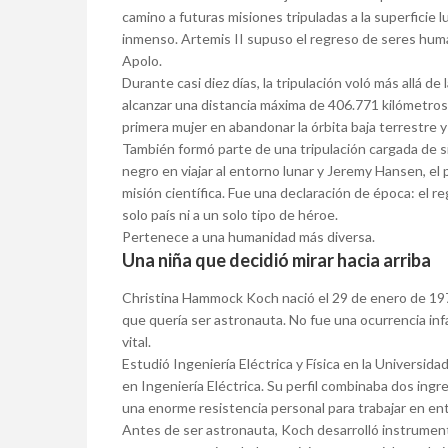
camino a futuras misiones tripuladas a la superficie l
inmenso. Artemis II supuso el regreso de seres huma
Apolo.
Durante casi diez días, la tripulación voló más allá de 
alcanzar una distancia máxima de 406.771 kilómetros 
primera mujer en abandonar la órbita baja terrestre y
También formó parte de una tripulación cargada de si
negro en viajar al entorno lunar y Jeremy Hansen, el 
misión científica. Fue una declaración de época: el r
solo país ni a un solo tipo de héroe.
Pertenece a una humanidad más diversa.
Una niña que decidió mirar hacia arriba
Christina Hammock Koch nació el 29 de enero de 19
que quería ser astronauta. No fue una ocurrencia inf
vital.
Estudió Ingeniería Eléctrica y Física en la Universi
en Ingeniería Eléctrica. Su perfil combinaba dos ing
una enorme resistencia personal para trabajar en e
Antes de ser astronauta, Koch desarrolló instrument