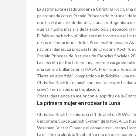
La astronauta estadounidense Christina Koch, una de 
galardonada con el Premio Princesa de Asturias de la
que ha viajado alrededor de la Luna, protagonista de 
que va mucho más allá de la exploración espacial: la
El fallo se ha hecho público este miércoles en el Ho
de las deliberaciones de los Premios Princesa de Ast
nacionalidades. La propuesta de Christina Koch fue 
Premio Princesa de Asturias de Ciencias Sociales 20
La elección de Koch tiene una enorme carga simbóli
una carrera brillante en la NASA. Premia una forma d
Tierra en algo frágil, compartido e indivisible. Una 
Christina Koch lo resumió con una frase que ha dado l
crew”. Tierra, sois una tripulación.
Pocas ideas encajan mejor con el espíritu de la Conco
La primera mujer en rodear la Luna
Christina Koch hizo historia el 1 de abril de 2026 al
del cohete Space Launch System de la NASA. Lo hizo 
Wiseman, Victor Glover y el canadiense Jeremy Han
La misión no alunizó. Su objetivo era otro: probar en 