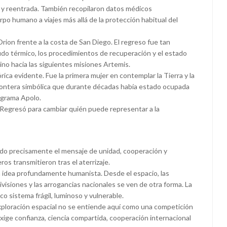
 y reentrada. También recopilaron datos médicos
 humano a viajes más allá de la protección habitual del
Orion frente a la costa de San Diego. El regreso fue tan
cudo térmico, los procedimientos de recuperación y el estado
amino hacia las siguientes misiones Artemis.
ica evidente. Fue la primera mujer en contemplar la Tierra y la
frontera simbólica que durante décadas había estado ocupada
rograma Apolo.
. Regresó para cambiar quién puede representar a la
ado precisamente el mensaje de unidad, cooperación y
s transmitieron tras el aterrizaje.
a idea profundamente humanista. Desde el espacio, las
ivisiones y las arrogancias nacionales se ven de otra forma. La
co sistema frágil, luminoso y vulnerable.
xploración espacial no se entiende aquí como una competición
ige confianza, ciencia compartida, cooperación internacional