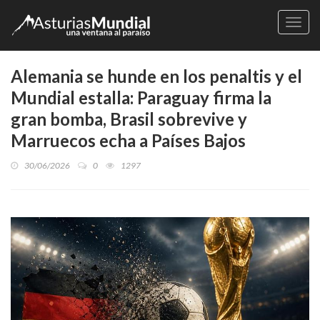
Naveg
Alemania se hunde en los penaltis y el
Mundial estalla: Paraguay firma la
gran bomba, Brasil sobrevive y
Marruecos echa a Países Bajos
30/06/2026
0
1297