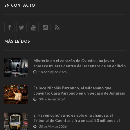
EN CONTACTO
MÁS LEÍDOS
Misterio en el corazón de Oviedo: una joven
aparece muerta dentro del ascensor de su edificio
y las cámaras captan sus últimos minutos
10 de May de 2026
Fallece Nicolás Parrondo, el valdesano que
convirtió Casa Parrondo en un pedazo de Asturias
en Madrid
30 de Jun de 2026
El ‘Fevemocho’ ya no es solo una chapuza: el
Tribunal de Cuentas cifra en casi 20 millones el
sobrecoste de los trenes que no cabían por los
30 de May de 2026