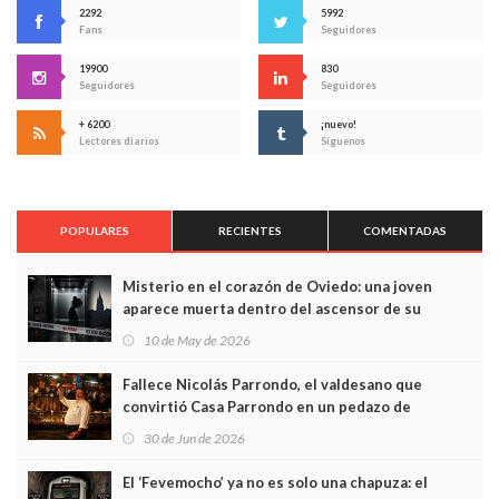
2292
5992
Fans
Seguidores
19900
830
Seguidores
Seguidores
+ 6200
¡nuevo!
Lectores diarios
Síguenos
POPULARES
RECIENTES
COMENTADAS
Misterio en el corazón de Oviedo: una joven
aparece muerta dentro del ascensor de su
edificio y las cámaras captan sus últimos minutos
10 de May de 2026
Fallece Nicolás Parrondo, el valdesano que
convirtió Casa Parrondo en un pedazo de
Asturias en Madrid
30 de Jun de 2026
El ‘Fevemocho’ ya no es solo una chapuza: el