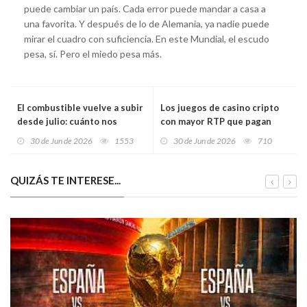
puede cambiar un país. Cada error puede mandar a casa a
una favorita. Y después de lo de Alemania, ya nadie puede
mirar el cuadro con suficiencia. En este Mundial, el escudo
pesa, sí. Pero el miedo pesa más.
El combustible vuelve a subir
Los juegos de casino cripto
desde julio: cuánto nos
con mayor RTP que pagan
costará llenar el depósito y
más en 2026
30 de Jun de 2026
1553
30 de Jun de 2026
710
por qué puede empujar la
inflación este verano
QUIZÁS TE INTERESE...