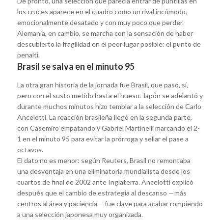
De pronto, una selección que parecía entrar de puntillas en
los cruces aparece en el cuadro como un rival incómodo,
emocionalmente desatado y con muy poco que perder.
Alemania, en cambio, se marcha con la sensación de haber
descubierto la fragilidad en el peor lugar posible: el punto de
penalti.
Brasil se salva en el minuto 95
La otra gran historia de la jornada fue Brasil, que pasó, sí,
pero con el susto metido hasta el hueso. Japón se adelantó y
durante muchos minutos hizo temblar a la selección de Carlo
Ancelotti. La reacción brasileña llegó en la segunda parte,
con Casemiro empatando y Gabriel Martinelli marcando el 2-
1 en el minuto 95 para evitar la prórroga y sellar el pase a
octavos.
El dato no es menor: según Reuters, Brasil no remontaba
una desventaja en una eliminatoria mundialista desde los
cuartos de final de 2002 ante Inglaterra. Ancelotti explicó
después que el cambio de estrategia al descanso —más
centros al área y paciencia— fue clave para acabar rompiendo
a una selección japonesa muy organizada.