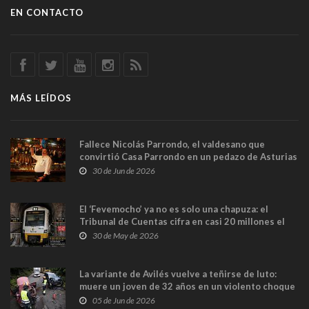
EN CONTACTO
MÁS LEÍDOS
Fallece Nicolás Parrondo, el valdesano que
convirtió Casa Parrondo en un pedazo de Asturias
en Madrid
30 de Jun de 2026
El ‘Fevemocho’ ya no es solo una chapuza: el
Tribunal de Cuentas cifra en casi 20 millones el
sobrecoste de los trenes que no cabían por los
30 de May de 2026
túneles
La variante de Avilés vuelve a teñirse de luto:
muere un joven de 32 años en un violento choque
frontal
05 de Jun de 2026