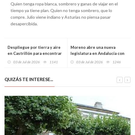
Quien tenga ropa blanca, sombrero y ganas de viajar en el
tiempo ya tiene plan. Quien no tenga sombrero, que lo
compre. Julio viene indiano y Asturias no piensa pasar
desapercibida.
Despliegue por tierra y aire
Moreno abre una nueva
en Castrillón para encontrar
legislatura en Andalucía con
a un hombre de 86 años
Vox dentro del Gobierno y un
03 de Jul de 2026
1141
03 de Jul de 2026
1246
desaparecido tras ir a una
pacto que desplaza el eje
finca
político de la Junta
QUIZÁS TE INTERESE...