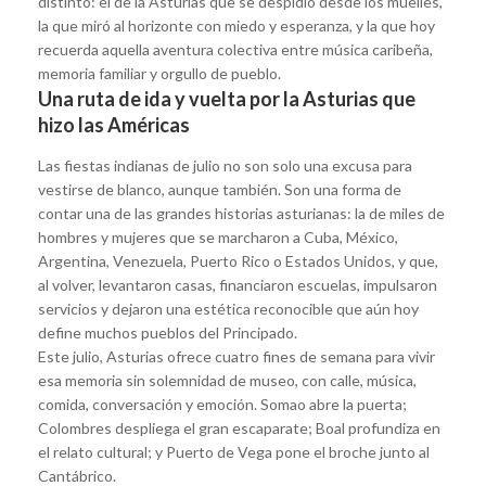
distinto: el de la Asturias que se despidió desde los muelles,
la que miró al horizonte con miedo y esperanza, y la que hoy
recuerda aquella aventura colectiva entre música caribeña,
memoria familiar y orgullo de pueblo.
Una ruta de ida y vuelta por la Asturias que
hizo las Américas
Las fiestas indianas de julio no son solo una excusa para
vestirse de blanco, aunque también. Son una forma de
contar una de las grandes historias asturianas: la de miles de
hombres y mujeres que se marcharon a Cuba, México,
Argentina, Venezuela, Puerto Rico o Estados Unidos, y que,
al volver, levantaron casas, financiaron escuelas, impulsaron
servicios y dejaron una estética reconocible que aún hoy
define muchos pueblos del Principado.
Este julio, Asturias ofrece cuatro fines de semana para vivir
esa memoria sin solemnidad de museo, con calle, música,
comida, conversación y emoción. Somao abre la puerta;
Colombres despliega el gran escaparate; Boal profundiza en
el relato cultural; y Puerto de Vega pone el broche junto al
Cantábrico.