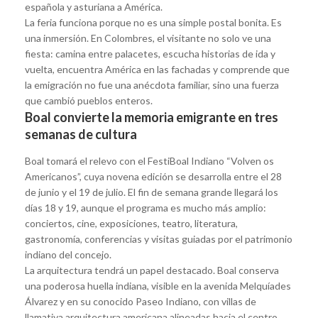
española y asturiana a América.
La feria funciona porque no es una simple postal bonita. Es
una inmersión. En Colombres, el visitante no solo ve una
fiesta: camina entre palacetes, escucha historias de ida y
vuelta, encuentra América en las fachadas y comprende que
la emigración no fue una anécdota familiar, sino una fuerza
que cambió pueblos enteros.
Boal convierte la memoria emigrante en tres
semanas de cultura
Boal tomará el relevo con el FestiBoal Indiano “Volven os
Americanos”, cuya novena edición se desarrolla entre el 28
de junio y el 19 de julio. El fin de semana grande llegará los
días 18 y 19, aunque el programa es mucho más amplio:
conciertos, cine, exposiciones, teatro, literatura,
gastronomía, conferencias y visitas guiadas por el patrimonio
indiano del concejo.
La arquitectura tendrá un papel destacado. Boal conserva
una poderosa huella indiana, visible en la avenida Melquíades
Álvarez y en su conocido Paseo Indiano, con villas de
llamativa arquitectura americana alineadas hacia el centro