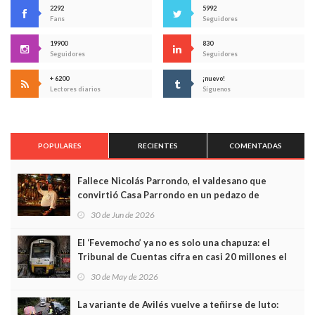
2292
5992
Fans
Seguidores
19900
830
Seguidores
Seguidores
+ 6200
¡nuevo!
Lectores diarios
Síguenos
POPULARES
RECIENTES
COMENTADAS
Fallece Nicolás Parrondo, el valdesano que
convirtió Casa Parrondo en un pedazo de
Asturias en Madrid
30 de Jun de 2026
El ‘Fevemocho’ ya no es solo una chapuza: el
Tribunal de Cuentas cifra en casi 20 millones el
sobrecoste de los trenes que no cabían por los
30 de May de 2026
túneles
La variante de Avilés vuelve a teñirse de luto: