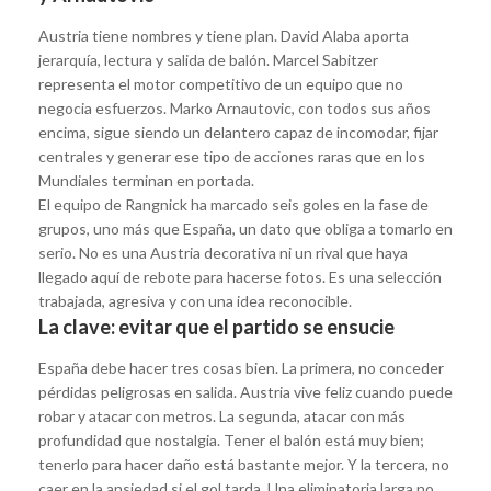
Austria tiene nombres y tiene plan. David Alaba aporta
jerarquía, lectura y salida de balón. Marcel Sabitzer
representa el motor competitivo de un equipo que no
negocia esfuerzos. Marko Arnautovic, con todos sus años
encima, sigue siendo un delantero capaz de incomodar, fijar
centrales y generar ese tipo de acciones raras que en los
Mundiales terminan en portada.
El equipo de Rangnick ha marcado seis goles en la fase de
grupos, uno más que España, un dato que obliga a tomarlo en
serio. No es una Austria decorativa ni un rival que haya
llegado aquí de rebote para hacerse fotos. Es una selección
trabajada, agresiva y con una idea reconocible.
La clave: evitar que el partido se ensucie
España debe hacer tres cosas bien. La primera, no conceder
pérdidas peligrosas en salida. Austria vive feliz cuando puede
robar y atacar con metros. La segunda, atacar con más
profundidad que nostalgia. Tener el balón está muy bien;
tenerlo para hacer daño está bastante mejor. Y la tercera, no
caer en la ansiedad si el gol tarda. Una eliminatoria larga no