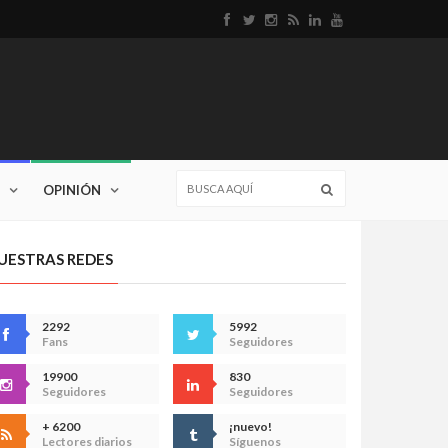
OPINIÓN
UESTRAS REDES
2292
5992
Fans
Seguidores
19900
830
Seguidores
Seguidores
+ 6200
¡nuevo!
Lectores diarios
Síguenos