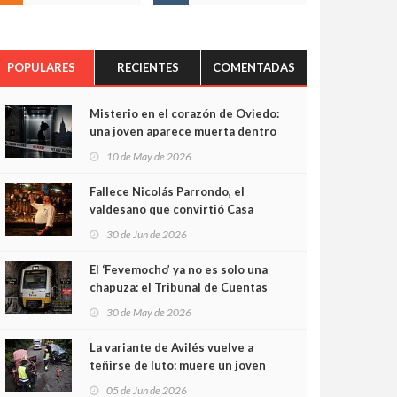
POPULARES
RECIENTES
COMENTADAS
Misterio en el corazón de Oviedo:
una joven aparece muerta dentro
del ascensor de su edificio y las
10 de May de 2026
cámaras captan sus últimos
minutos
Fallece Nicolás Parrondo, el
valdesano que convirtió Casa
Parrondo en un pedazo de
30 de Jun de 2026
Asturias en Madrid
El ‘Fevemocho’ ya no es solo una
chapuza: el Tribunal de Cuentas
cifra en casi 20 millones el
30 de May de 2026
sobrecoste de los trenes que no
cabían por los túneles
La variante de Avilés vuelve a
teñirse de luto: muere un joven
de 32 años en un violento choque
05 de Jun de 2026