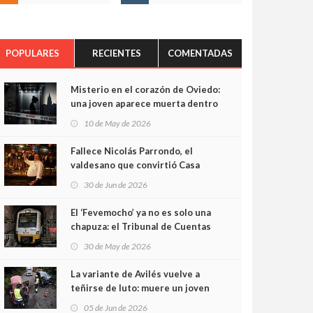
POPULARES
RECIENTES
COMENTADAS
Misterio en el corazón de Oviedo:
una joven aparece muerta dentro
del ascensor de su edificio y las
10 de May de 2026
cámaras captan sus últimos
minutos
Fallece Nicolás Parrondo, el
valdesano que convirtió Casa
Parrondo en un pedazo de
30 de Jun de 2026
Asturias en Madrid
El ‘Fevemocho’ ya no es solo una
chapuza: el Tribunal de Cuentas
cifra en casi 20 millones el
30 de May de 2026
sobrecoste de los trenes que no
cabían por los túneles
La variante de Avilés vuelve a
teñirse de luto: muere un joven
de 32 años en un violento choque
05 de Jun de 2026