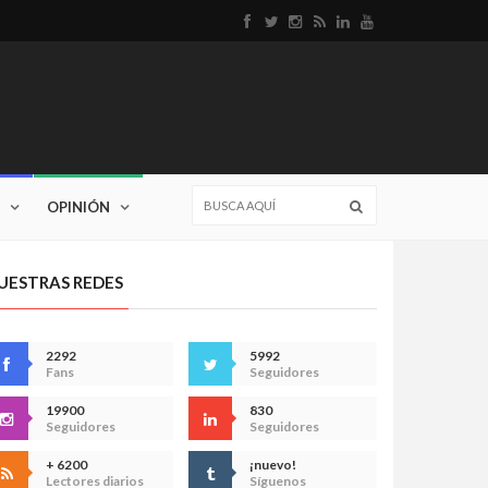
OPINIÓN
UESTRAS REDES
2292
5992
Fans
Seguidores
19900
830
Seguidores
Seguidores
+ 6200
¡nuevo!
Lectores diarios
Síguenos