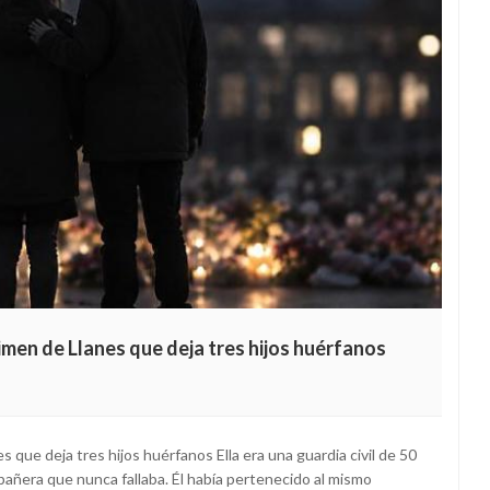
rimen de Llanes que deja tres hijos huérfanos
s que deja tres hijos huérfanos Ella era una guardia civil de 50
añera que nunca fallaba. Él había pertenecido al mismo