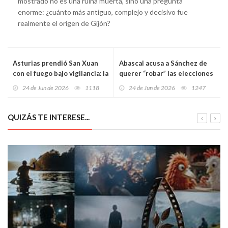
mostrado no es una ruina muerta, sino una pregunta
enorme: ¿cuánto más antiguo, complejo y decisivo fue
realmente el origen de Gijón?
Asturias prendió San Xuan
Abascal acusa a Sánchez de
con el fuego bajo vigilancia: la
querer “robar” las elecciones
noche mágica en la que la
mientras crece el debate
24 de Jun de 2026
1118
24 de Jun de 2026
1247
tradición tuvo que medir sus
sobre el nuevo censo de 2027
llamas
QUIZÁS TE INTERESE...