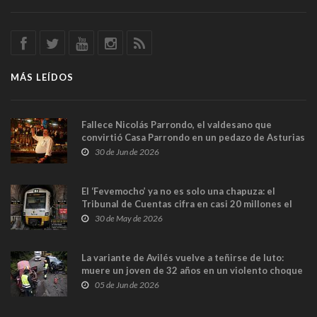
MÁS LEÍDOS
Fallece Nicolás Parrondo, el valdesano que
convirtió Casa Parrondo en un pedazo de Asturias
en Madrid
30 de Jun de 2026
El ‘Fevemocho’ ya no es solo una chapuza: el
Tribunal de Cuentas cifra en casi 20 millones el
sobrecoste de los trenes que no cabían por los
30 de May de 2026
túneles
La variante de Avilés vuelve a teñirse de luto:
muere un joven de 32 años en un violento choque
frontal
05 de Jun de 2026