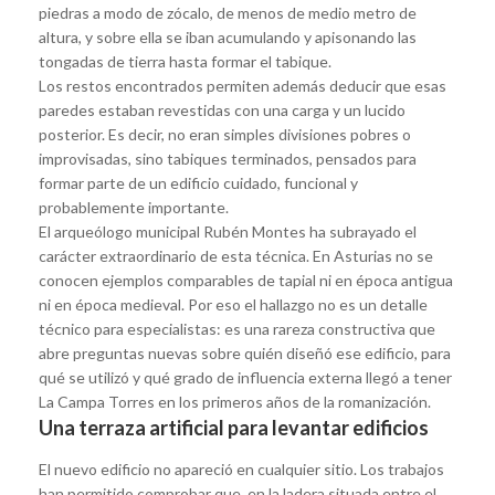
piedras a modo de zócalo, de menos de medio metro de
altura, y sobre ella se iban acumulando y apisonando las
tongadas de tierra hasta formar el tabique.
Los restos encontrados permiten además deducir que esas
paredes estaban revestidas con una carga y un lucido
posterior. Es decir, no eran simples divisiones pobres o
improvisadas, sino tabiques terminados, pensados para
formar parte de un edificio cuidado, funcional y
probablemente importante.
El arqueólogo municipal Rubén Montes ha subrayado el
carácter extraordinario de esta técnica. En Asturias no se
conocen ejemplos comparables de tapial ni en época antigua
ni en época medieval. Por eso el hallazgo no es un detalle
técnico para especialistas: es una rareza constructiva que
abre preguntas nuevas sobre quién diseñó ese edificio, para
qué se utilizó y qué grado de influencia externa llegó a tener
La Campa Torres en los primeros años de la romanización.
Una terraza artificial para levantar edificios
El nuevo edificio no apareció en cualquier sitio. Los trabajos
han permitido comprobar que, en la ladera situada entre el