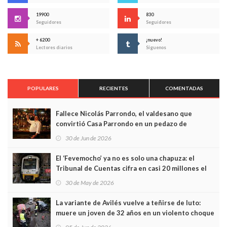
19900
830
Seguidores
Seguidores
+ 6200
¡nuevo!
Lectores diarios
Síguenos
POPULARES
RECIENTES
COMENTADAS
Fallece Nicolás Parrondo, el valdesano que
convirtió Casa Parrondo en un pedazo de
Asturias en Madrid
30 de Jun de 2026
El ‘Fevemocho’ ya no es solo una chapuza: el
Tribunal de Cuentas cifra en casi 20 millones el
sobrecoste de los trenes que no cabían por los
30 de May de 2026
túneles
La variante de Avilés vuelve a teñirse de luto:
muere un joven de 32 años en un violento choque
frontal