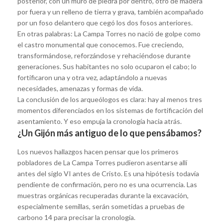
posterior, con un muro de piedra por dentro, otro de madera
por fuera y un relleno de tierra y grava, también acompañado
por un foso delantero que cegó los dos fosos anteriores.
En otras palabras: La Campa Torres no nació de golpe como
el castro monumental que conocemos. Fue creciendo,
transformándose, reforzándose y rehaciéndose durante
generaciones. Sus habitantes no solo ocuparon el cabo; lo
fortificaron una y otra vez, adaptándolo a nuevas
necesidades, amenazas y formas de vida.
La conclusión de los arqueólogos es clara: hay al menos tres
momentos diferenciados en los sistemas de fortificación del
asentamiento. Y eso empuja la cronología hacia atrás.
¿Un Gijón más antiguo de lo que pensábamos?
Los nuevos hallazgos hacen pensar que los primeros
pobladores de La Campa Torres pudieron asentarse allí
antes del siglo VI antes de Cristo. Es una hipótesis todavía
pendiente de confirmación, pero no es una ocurrencia. Las
muestras orgánicas recuperadas durante la excavación,
especialmente semillas, serán sometidas a pruebas de
carbono 14 para precisar la cronología.