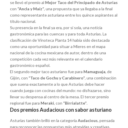
se llevó el premio al
Mejor Taco del Principado de Asturias
con
“Ancla y Maíz”
, una propuesta que ya llegaba a la final
como representante asturiana entre los quince aspirantes al
título nacional.
Su presencia en la final ya era, por sí sola, una noticia
gastronómica para las cuencas y para toda Asturias. La
clasificación de Vinoteca Planta 14 había sido destacada
como una oportunidad para situar a Mieres en el mapa
nacional de la cocina mexicana de autor, dentro de una
competición cada vez más relevante en el calendario
gastronómico español.
El segundo mejor taco asturiano fue para
Mamaguaja
, de
Gijón, con
“Taco de Gochu y Carabinero”
, una combinación
que suena exactamente a lo que Asturias debe hacer
cuando juega con cocinas del mundo: no disfrazarse, sino
llevar su despensa al centro de la mesa. El tercer premio
regional fue para
Meraki
, con
“Birrialatte”
.
Dos premios Audacious con sabor asturiano
Asturias también brilló en la categoría
Audacious
, pensada
para reconocer las propuestas más atrevidas y creativas.