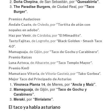
Doña Chepina
, de San Sebastián, por
“Quesabirria”
.
The Paradise Burgers
, de Ciudad Real, por
“Taco
Burger”
.
Premios Audacious
Ándale Cuate
, de Oviedo, por
“Tortita de atún con
nopales en adobo”
.
Haz por Venir
, de Córdoba, por
“El Mimadito”
.
Tasty Fajitas
, de Logroño, por
“Black Golden - Smash Taco
4.0”
.
Mamaguaja
, de Gijón, por
“Taco de Gochu y Carabinero”
.
Premio Raíces
Luna Azteca
, de Albacete, por
“Taco Templo Mayor”
.
Premio Km0
Mamataco Vitoria
, de Vitoria-Gasteiz, por
“Tako Gorbea”
.
Mejor Taco del Principado de Asturias
Vinoteca Planta 14
, de Mieres, por
“Ancla y Maíz”
.
Mamaguaja
, de Gijón, por
“Taco de Gochu y
Carabinero”
.
Meraki
, por
“Birrialatte”
.
El taco ya habla asturiano