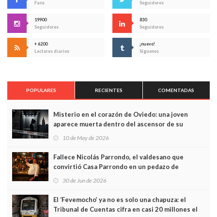
Fans
Seguidores
19900
830
Seguidores
Seguidores
+ 6200
¡nuevo!
Lectores diarios
Síguenos
POPULARES
RECIENTES
COMENTADAS
Misterio en el corazón de Oviedo: una joven
aparece muerta dentro del ascensor de su
edificio y las cámaras captan sus últimos minutos
10 de May de 2026
Fallece Nicolás Parrondo, el valdesano que
convirtió Casa Parrondo en un pedazo de
Asturias en Madrid
30 de Jun de 2026
El ‘Fevemocho’ ya no es solo una chapuza: el
Tribunal de Cuentas cifra en casi 20 millones el