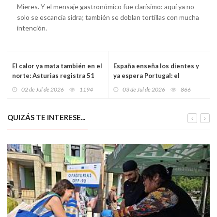
Mieres. Y el mensaje gastronómico fue clarísimo: aquí ya no
solo se escancia sidra; también se doblan tortillas con mucha
intención.
El calor ya mata también en el
España enseña los dientes y
norte: Asturias registra 51
ya espera Portugal: el
fallecimientos en junio y
Mundial entra en territorio
02 de Jul de 2026
1194
03 de Jul de 2026
866
España bate su peor récord
salvaje
con más de mil víctimas
QUIZÁS TE INTERESE...