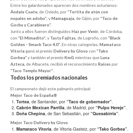
Entre los galardonados aparecen dos nombres asturianos:
Ándale Cuate
, de Oviedo, por
“Tortita de atún con
nopales en adobo”
, y
Mamaguaja
, de Gijón, por
“Taco de
Gochu y Carabinero”
.
Junto a ellos fueron distinguidos
Haz por Venir
, de Córdoba,
con
“El Mimadito”
, y
Tasty Fajitas
, de Logroño, con
“Black
Golden - Smash Taco 4.0”
. En otras categorías,
Mamataco
Vitoria
ganó el premio
Delivery by Glovo
con
“Tako
Gorbea”
y también el premio
Km0
, mientras que
Luna
Azteca
, de Albacete, recibió el reconocimiento
Raíces
por
“Taco Templo Mayor”
.
Todos los premiados nacionales
El campeonato dejó este palmarés principal:
Mejor Taco de España®
Tortea
, de Santander, por
“Taco de gobernador”
.
Cabrón Mexican Parrilla
, de Madrid, por
“Pulpo Hereje”
.
Doña Chepina
, de San Sebastián, por
“Quesabirria”
.
Mejor Taco Delivery by Glovo
Mamataco Vitoria
, de Vitoria-Gasteiz, por
“Tako Gorbea”
.