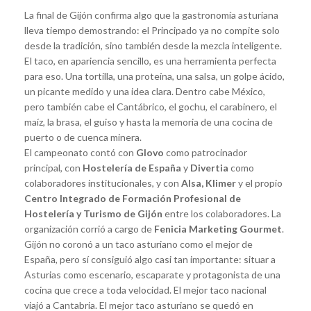
La final de Gijón confirma algo que la gastronomía asturiana
lleva tiempo demostrando: el Principado ya no compite solo
desde la tradición, sino también desde la mezcla inteligente.
El taco, en apariencia sencillo, es una herramienta perfecta
para eso. Una tortilla, una proteína, una salsa, un golpe ácido,
un picante medido y una idea clara. Dentro cabe México,
pero también cabe el Cantábrico, el gochu, el carabinero, el
maíz, la brasa, el guiso y hasta la memoria de una cocina de
puerto o de cuenca minera.
El campeonato contó con
Glovo
como patrocinador
principal, con
Hostelería de España
y
Divertia
como
colaboradores institucionales, y con
Alsa, Klimer
y el propio
Centro Integrado de Formación Profesional de
Hostelería y Turismo de Gijón
entre los colaboradores. La
organización corrió a cargo de
Fenicia Marketing Gourmet
.
Gijón no coronó a un taco asturiano como el mejor de
España, pero sí consiguió algo casi tan importante: situar a
Asturias como escenario, escaparate y protagonista de una
cocina que crece a toda velocidad. El mejor taco nacional
viajó a Cantabria. El mejor taco asturiano se quedó en