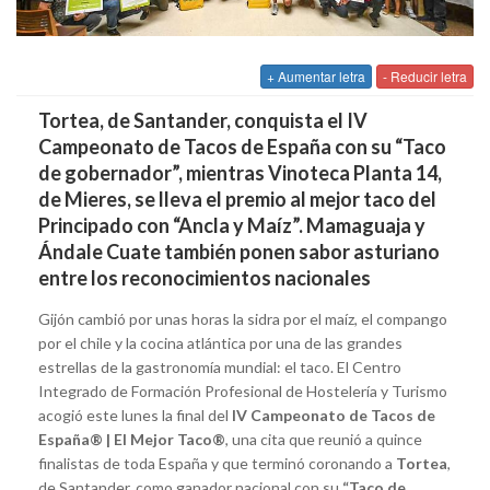
+ Aumentar letra
- Reducir letra
Tortea, de Santander, conquista el IV
Campeonato de Tacos de España con su “Taco
de gobernador”, mientras Vinoteca Planta 14,
de Mieres, se lleva el premio al mejor taco del
Principado con “Ancla y Maíz”. Mamaguaja y
Ándale Cuate también ponen sabor asturiano
entre los reconocimientos nacionales
Gijón cambió por unas horas la sidra por el maíz, el compango
por el chile y la cocina atlántica por una de las grandes
estrellas de la gastronomía mundial: el taco. El Centro
Integrado de Formación Profesional de Hostelería y Turismo
acogió este lunes la final del
IV Campeonato de Tacos de
España® | El Mejor Taco®
, una cita que reunió a quince
finalistas de toda España y que terminó coronando a
Tortea
,
de Santander, como ganador nacional con su
“Taco de