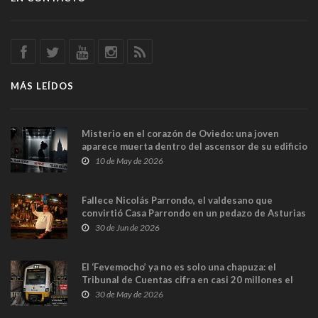
MÁS LEÍDOS
Misterio en el corazón de Oviedo: una joven
aparece muerta dentro del ascensor de su edificio
y las cámaras captan sus últimos minutos
10 de May de 2026
Fallece Nicolás Parrondo, el valdesano que
convirtió Casa Parrondo en un pedazo de Asturias
en Madrid
30 de Jun de 2026
El ‘Fevemocho’ ya no es solo una chapuza: el
Tribunal de Cuentas cifra en casi 20 millones el
sobrecoste de los trenes que no cabían por los
30 de May de 2026
túneles