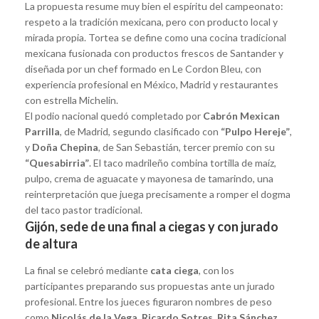
La propuesta resume muy bien el espíritu del campeonato:
respeto a la tradición mexicana, pero con producto local y
mirada propia. Tortea se define como una cocina tradicional
mexicana fusionada con productos frescos de Santander y
diseñada por un chef formado en Le Cordon Bleu, con
experiencia profesional en México, Madrid y restaurantes
con estrella Michelin.
El podio nacional quedó completado por
Cabrón Mexican
Parrilla
, de Madrid, segundo clasificado con
“Pulpo Hereje”
,
y
Doña Chepina
, de San Sebastián, tercer premio con su
“Quesabirria”
. El taco madrileño combina tortilla de maíz,
pulpo, crema de aguacate y mayonesa de tamarindo, una
reinterpretación que juega precisamente a romper el dogma
del taco pastor tradicional.
Gijón, sede de una final a ciegas y con jurado
de altura
La final se celebró mediante
cata ciega
, con los
participantes preparando sus propuestas ante un jurado
profesional. Entre los jueces figuraron nombres de peso
como
Nicolás de la Vega, Ricardo Sotres, Rita Sánchez,