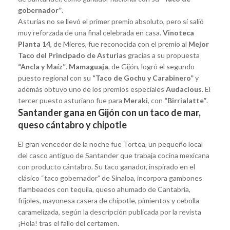
gobernador”
.
Asturias no se llevó el primer premio absoluto, pero sí salió
muy reforzada de una final celebrada en casa.
Vinoteca
Planta 14
, de Mieres, fue reconocida con el premio al
Mejor
Taco del Principado de Asturias
gracias a su propuesta
“Ancla y Maíz”
.
Mamaguaja
, de Gijón, logró el segundo
puesto regional con su
“Taco de Gochu y Carabinero”
y
además obtuvo uno de los premios especiales
Audacious
. El
tercer puesto asturiano fue para
Meraki
, con
“Birrialatte”
.
Santander gana en Gijón con un taco de mar,
queso cántabro y chipotle
El gran vencedor de la noche fue Tortea, un pequeño local
del casco antiguo de Santander que trabaja cocina mexicana
con producto cántabro. Su taco ganador, inspirado en el
clásico “taco gobernador” de Sinaloa, incorpora gambones
flambeados con tequila, queso ahumado de Cantabria,
frijoles, mayonesa casera de chipotle, pimientos y cebolla
caramelizada, según la descripción publicada por la revista
¡Hola! tras el fallo del certamen.