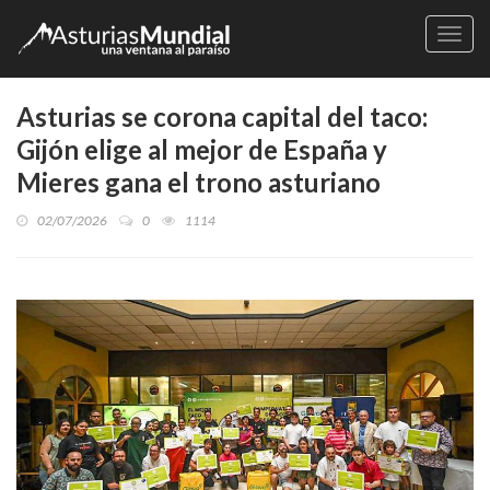
Naveg
Asturias se corona capital del taco:
Gijón elige al mejor de España y
Mieres gana el trono asturiano
02/07/2026
0
1114