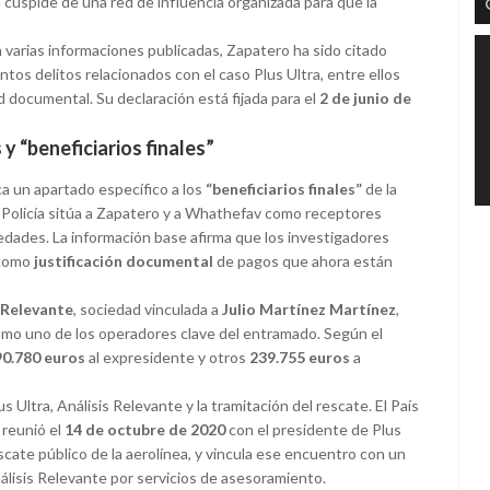
a cúspide de una red de influencia organizada para que la
 varias informaciones publicadas, Zapatero ha sido citado
tos delitos relacionados con el caso Plus Ultra, entre ellos
ad documental. Su declaración está fijada para el
2 de junio de
y “beneficiarios finales”
ca un apartado específico a los
“beneficiarios finales”
de la
a Policía sitúa a Zapatero y a Whathefav como receptores
dades. La información base afirma que los investigadores
 como
justificación documental
de pagos que ahora están
 Relevante
, sociedad vinculada a
Julio Martínez Martínez
,
omo uno de los operadores clave del entramado. Según el
90.780 euros
al expresidente y otros
239.755 euros
a
 Ultra, Análisis Relevante y la tramitación del rescate. El País
 reunió el
14 de octubre de 2020
con el presidente de Plus
escate público de la aerolínea, y vincula ese encuentro con un
álisis Relevante por servicios de asesoramiento.