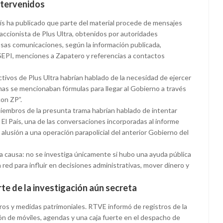
intervenidos
 País ha publicado que parte del material procede de mensajes
l accionista de Plus Ultra, obtenidos por autoridades
Esas comunicaciones, según la información publicada,
SEPI, menciones a Zapatero y referencias a contactos
tivos de Plus Ultra habrían hablado de la necesidad de ejercer
nas se mencionaban fórmulas para llegar al Gobierno a través
con ZP”.
iembros de la presunta trama habrían hablado de intentar
n El País, una de las conversaciones incorporadas al informe
alusión a una operación parapolicial del anterior Gobierno del
la causa: no se investiga únicamente si hubo una ayuda pública
 red para influir en decisiones administrativas, mover dinero y
te de la investigación aún secreta
istros y medidas patrimoniales. RTVE informó de registros de la
ón de móviles, agendas y una caja fuerte en el despacho de