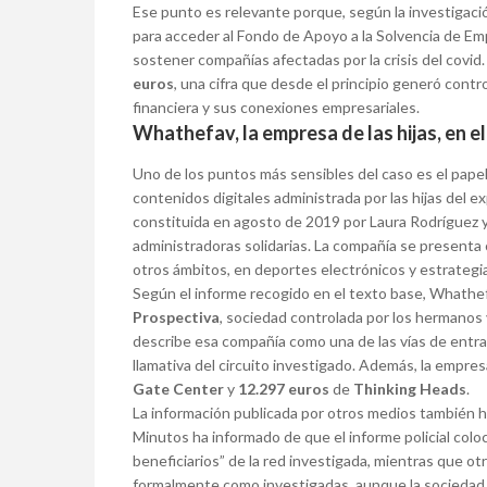
Ese punto es relevante porque, según la investigació
para acceder al Fondo de Apoyo a la Solvencia de Em
sostener compañías afectadas por la crisis del covid
euros
, una cifra que desde el principio generó contro
financiera y sus conexiones empresariales.
Whathefav, la empresa de las hijas, en el
Uno de los puntos más sensibles del caso es el papel
contenidos digitales administrada por las hijas del e
constituida en agosto de 2019 por Laura Rodríguez 
administradoras solidarias. La compañía se presenta 
otros ámbitos, en deportes electrónicos y estrategia
Según el informe recogido en el texto base, Whathef
Prospectiva
, sociedad controlada por los hermano
describe esa compañía como una de las vías de entr
llamativa del circuito investigado. Además, la empre
Gate Center
y
12.297 euros
de
Thinking Heads
.
La información publicada por otros medios también h
Minutos ha informado de que el informe policial coloc
beneficiarios” de la red investigada, mientras que o
formalmente como investigadas, aunque la sociedad 