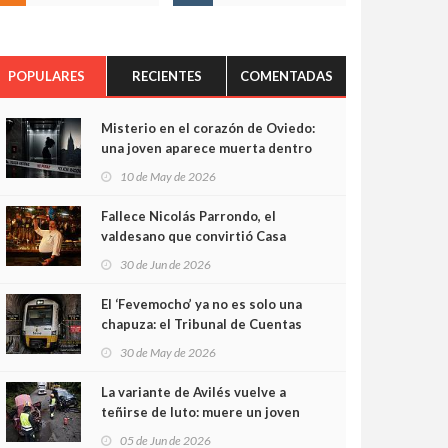
POPULARES
RECIENTES
COMENTADAS
Misterio en el corazón de Oviedo:
una joven aparece muerta dentro
del ascensor de su edificio y las
10 de May de 2026
cámaras captan sus últimos
minutos
Fallece Nicolás Parrondo, el
valdesano que convirtió Casa
Parrondo en un pedazo de
30 de Jun de 2026
Asturias en Madrid
El ‘Fevemocho’ ya no es solo una
chapuza: el Tribunal de Cuentas
cifra en casi 20 millones el
30 de May de 2026
sobrecoste de los trenes que no
cabían por los túneles
La variante de Avilés vuelve a
teñirse de luto: muere un joven
de 32 años en un violento choque
05 de Jun de 2026