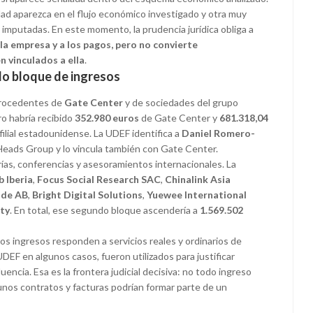
ad aparezca en el flujo económico investigado y otra muy
imputadas. En este momento, la prudencia jurídica obliga a
 la empresa y a los pagos, pero no convierte
 vinculados a ella
.
do bloque de ingresos
 procedentes de
Gate Center
y de sociedades del grupo
ro habría recibido
352.980 euros
de Gate Center y
681.318,04
ilial estadounidense. La UDEF identifica a
Daniel Romero-
eads Group y lo vincula también con Gate Center.
ías, conferencias y asesoramientos internacionales. La
 Iberia
,
Focus Social Research SAC
,
Chinalink Asia
ide AB
,
Bright Digital Solutions
,
Yuewee International
ty
. En total, ese segundo bloque ascendería a
1.569.502
sos ingresos responden a servicios reales y ordinarios de
DEF en algunos casos, fueron utilizados para justificar
ncia. Esa es la frontera judicial decisiva: no todo ingreso
lgunos contratos y facturas podrían formar parte de un