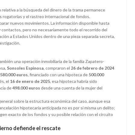
 relativa a la búsqueda del dinero de la trama permanece
 rogatorias y el rastreo internacional de fondos.
eparar nuevos movimientos. La información disponible hasta
 contactos, pero no necesariamente todo el recorrido del
mación a Estados Unidos dentro de una pieza separada secreta,
estigación.
también una operación inmobiliaria de la familia Zapatero-
osa,
Sonsoles Espinosa
, compraron el
26 de febrero de 2024
580.000 euros
, financiado con una hipoteca de
500.000
s, el
16 de enero de 2025
, esa hipoteca habría sido
ncia de
498.000 euros
desde una cuenta de la mujer del
general sobre la estructura económica del caso, aunque esa
ncelación hipotecaria anticipada no es por sí misma un delito;
origen exacto de los fondos y su posible relación con el circuito
ierno defiende el rescate