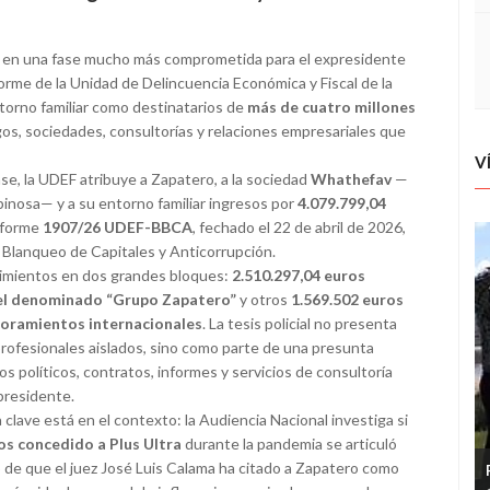
 en una fase mucho más comprometida para el expresidente
forme de la Unidad de Delincuencia Económica y Fiscal de la
entorno familiar como destinatarios de
más de cuatro millones
os, sociedades, consultorías y relaciones empresariales que
V
ase, la UDEF atribuye a Zapatero, a la sociedad
Whathefav
—
pinosa— y a su entorno familiar ingresos por
4.079.799,04
informe
1907/26 UDEF-BBCA
, fechado el 22 de abril de 2026,
e Blanqueo de Capitales y Anticorrupción.
vimientos en dos grandes bloques:
2.510.297,04 euros
 el denominado “Grupo Zapatero”
y otros
1.569.502 euros
soramientos internacionales
. La tesis policial no presenta
rofesionales aislados, sino como parte de una presunta
os políticos, contratos, informes y servicios de consultoría
presidente.
 clave está en el contexto: la Audiencia Nacional investiga si
os concedido a Plus Ultra
durante la pandemia se articuló
o de que el juez José Luis Calama ha citado a Zapatero como