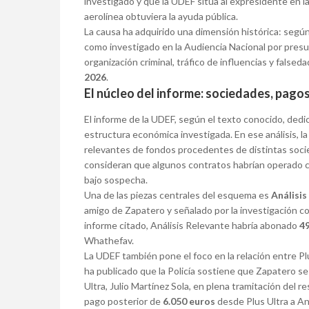
investigado y que la UDEF sitúa al expresidente en l
aerolínea obtuviera la ayuda pública.
La causa ha adquirido una dimensión histórica: según
como investigado en la Audiencia Nacional por presun
organización criminal, tráfico de influencias y falsed
2026
.
El núcleo del informe: sociedades, pagos 
El informe de la UDEF, según el texto conocido, dedi
estructura económica investigada. En ese análisis, l
relevantes de fondos procedentes de distintas socie
consideran que algunos contratos habrían operado
bajo sospecha.
Una de las piezas centrales del esquema es
Análisis
amigo de Zapatero y señalado por la investigación c
informe citado, Análisis Relevante habría abonado
4
Whathefav.
La UDEF también pone el foco en la relación entre Plus
ha publicado que la Policía sostiene que Zapatero se
Ultra, Julio Martínez Sola, en plena tramitación del r
pago posterior de
6.050 euros
desde Plus Ultra a An