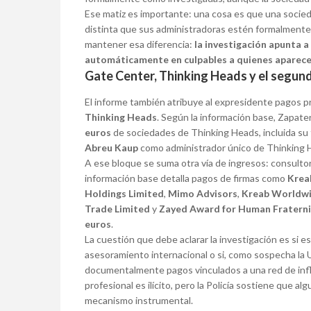
Ese matiz es importante: una cosa es que una socied
distinta que sus administradoras estén formalmente 
mantener esa diferencia:
la investigación apunta a
automáticamente en culpables a quienes aparecen
Gate Center, Thinking Heads y el segun
El informe también atribuye al expresidente pagos
Thinking Heads
. Según la información base, Zapate
euros
de sociedades de Thinking Heads, incluida su f
Abreu Kaup
como administrador único de Thinking H
A ese bloque se suma otra vía de ingresos: consultor
información base detalla pagos de firmas como
Kreab
Holdings Limited
,
Mimo Advisors
,
Kreab Worldw
Trade Limited
y
Zayed Award for Human Fraterni
euros
.
La cuestión que debe aclarar la investigación es si e
asesoramiento internacional o si, como sospecha la U
documentalmente pagos vinculados a una red de influe
profesional es ilícito, pero la Policía sostiene que a
mecanismo instrumental.