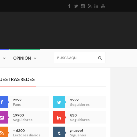
OPINIÓN
UESTRAS REDES
2292
5992
Fans
Seguidores
19900
830
Seguidores
Seguidores
+ 6200
¡nuevo!
Lectores diarios
Síguenos