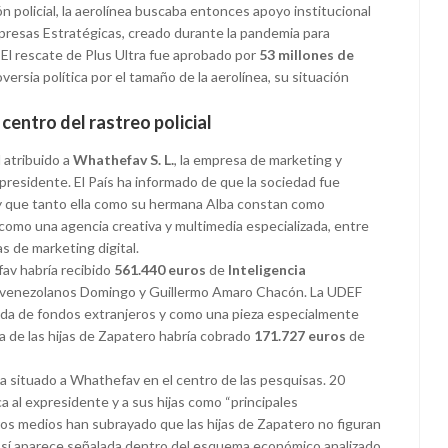
n policial, la aerolínea buscaba entonces apoyo institucional
presas Estratégicas, creado durante la pandemia para
. El rescate de Plus Ultra fue aprobado por
53 millones de
versia política por el tamaño de la aerolínea, su situación
 centro del rastreo policial
 atribuido a
Whathefav S. L.
, la empresa de marketing y
xpresidente. El País ha informado de que la sociedad fue
y que tanto ella como su hermana Alba constan como
como una agencia creativa y multimedia especializada, entre
s de marketing digital.
av habría recibido
561.440 euros
de
Inteligencia
s venezolanos Domingo y Guillermo Amaro Chacón. La UDEF
ada de fondos extranjeros y como una pieza especialmente
sa de las hijas de Zapatero habría cobrado
171.727 euros
de
a situado a Whathefav en el centro de las pesquisas. 20
a al expresidente y a sus hijas como “principales
tros medios han subrayado que las hijas de Zapatero no figuran
sí aparece señalada dentro del esquema económico analizado.