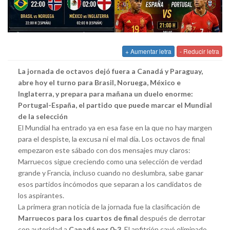
+ Aumentar letra
- Reducir letra
La jornada de octavos dejó fuera a Canadá y Paraguay,
abre hoy el turno para Brasil, Noruega, México e
Inglaterra, y prepara para mañana un duelo enorme:
Portugal-España, el partido que puede marcar el Mundial
de la selección
El Mundial ha entrado ya en esa fase en la que no hay margen
para el despiste, la excusa ni el mal día. Los octavos de final
empezaron este sábado con dos mensajes muy claros:
Marruecos sigue creciendo como una selección de verdad
grande y Francia, incluso cuando no deslumbra, sabe ganar
esos partidos incómodos que separan a los candidatos de
los aspirantes.
La primera gran noticia de la jornada fue la clasificación de
Marruecos para los cuartos de final
después de derrotar
con autoridad a
Canadá por 0-3
. El anfitrión cayó eliminado,