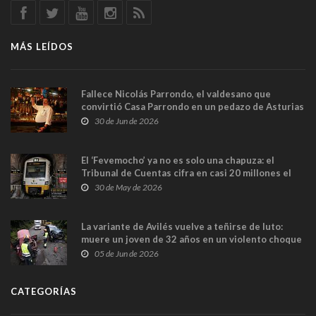
MÁS LEÍDOS
Fallece Nicolás Parrondo, el valdesano que
convirtió Casa Parrondo en un pedazo de Asturias
en Madrid
30 de Jun de 2026
El ‘Fevemocho’ ya no es solo una chapuza: el
Tribunal de Cuentas cifra en casi 20 millones el
sobrecoste de los trenes que no cabían por los
30 de May de 2026
túneles
La variante de Avilés vuelve a teñirse de luto:
muere un joven de 32 años en un violento choque
frontal
05 de Jun de 2026
CATEGORÍAS