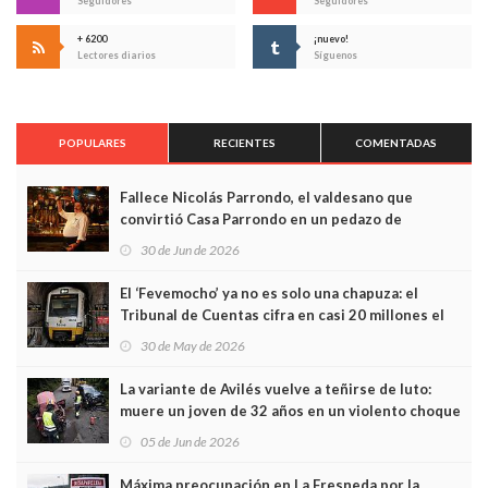
Seguidores
Seguidores
+ 6200
¡nuevo!
Lectores diarios
Síguenos
POPULARES
RECIENTES
COMENTADAS
Fallece Nicolás Parrondo, el valdesano que
convirtió Casa Parrondo en un pedazo de
Asturias en Madrid
30 de Jun de 2026
El ‘Fevemocho’ ya no es solo una chapuza: el
Tribunal de Cuentas cifra en casi 20 millones el
sobrecoste de los trenes que no cabían por los
30 de May de 2026
túneles
La variante de Avilés vuelve a teñirse de luto:
muere un joven de 32 años en un violento choque
frontal
05 de Jun de 2026
Máxima preocupación en La Fresneda por la