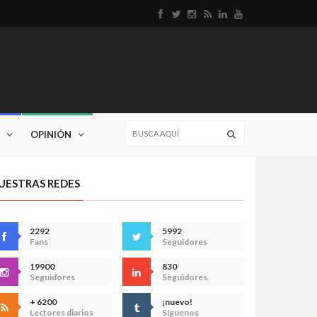
OPINIÓN
UESTRAS REDES
2292
5992
Fans
Seguidores
19900
830
Seguidores
Seguidores
+ 6200
¡nuevo!
Lectores diarios
Síguenos