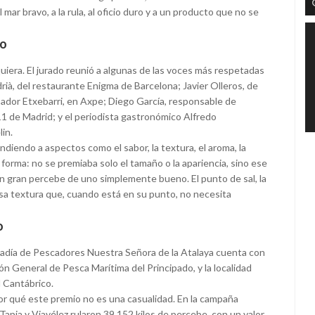
ar bravo, a la rula, al oficio duro y a un producto que no se
jo
iera. El jurado reunió a algunas de las voces más respetadas
drià, del restaurante Enigma de Barcelona; Javier Olleros, de
sador Etxebarri, en Axpe; Diego García, responsable de
 de Madrid; y el periodista gastronómico Alfredo
in.
diendo a aspectos como el sabor, la textura, el aroma, la
 forma: no se premiaba solo el tamaño o la apariencia, sino ese
un gran percebe de uno simplemente bueno. El punto de sal, la
 esa textura que, cuando está en su punto, no necesita
o
ofradía de Pescadores Nuestra Señora de la Atalaya cuenta con
ión General de Pesca Marítima del Principado, y la localidad
l Cantábrico.
or qué este premio no es una casualidad. En la campaña
Tapia y Viavélez rularon 39.152 kilos de percebe, con un valor