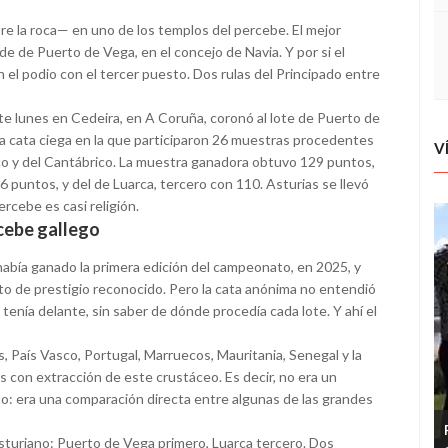
re la roca— en uno de los templos del percebe. El mejor
e de Puerto de Vega, en el concejo de Navia. Y por si el
n el podio con el tercer puesto. Dos rulas del Principado entre
e lunes en Cedeira, en A Coruña, coronó al lote de Puerto de
a cata ciega en la que participaron 26 muestras procedentes
V
tico y del Cantábrico. La muestra ganadora obtuvo 129 puntos,
puntos, y del de Luarca, tercero con 110. Asturias se llevó
ercebe es casi religión.
rcebe gallego
 había ganado la primera edición del campeonato, en 2025, y
cto de prestigio reconocido. Pero la cata anónima no entendió
 tenía delante, sin saber de dónde procedía cada lote. Y ahí el
, País Vasco, Portugal, Marruecos, Mauritania, Senegal y la
s con extracción de este crustáceo. Es decir, no era un
cto: era una comparación directa entre algunas de las grandes
asturiano: Puerto de Vega primero, Luarca tercero. Dos