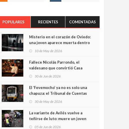
POPULARES
RECIENTES
COMENTADAS
Misterio en el corazón de Oviedo:
una joven aparece muerta dentro
del ascensor de su edificio y las
10 de May de 2026
cámaras captan sus últimos
minutos
Fallece Nicolás Parrondo, el
valdesano que convirtió Casa
Parrondo en un pedazo de
30 de Jun de 2026
Asturias en Madrid
El ‘Fevemocho’ ya no es solo una
chapuza: el Tribunal de Cuentas
cifra en casi 20 millones el
30 de May de 2026
sobrecoste de los trenes que no
cabían por los túneles
La variante de Avilés vuelve a
teñirse de luto: muere un joven
de 32 años en un violento choque
05 de Jun de 2026