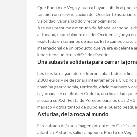
Que Puerto de Vega y Luarca hayan subido al podio m
también una reivindicación del Occidente asturiano,
visibilidad, valor añadido y reconocimiento.
Asturias presume a menudo de fabada, cachopo, sidr
asturiano, especialmente el del Occidente, juega en o
explotada en términos de marca. Este campeonato co
internacional de un producto que ya era excelente an
lunes tiene un título difícil de discutir.
Una subasta solidaria para cerrar la jor
Los tres lotes ganadores fueron subastados al final 
2.300 euros y se destinará íntegramente a Cruz Roja
combina gastronomía, territorio, oficio marinero y c
La jornada se celebró en Cedeira, una localidad que 
prepara su XXII Festa do Percebe para los días 2 y 3 
marisco y otros tantos de pulpo en el puerto pesque
Asturias, de la roca al mundo
El resultado deja una imagen potente: en Galicia, an
atlántica, Asturias salió campeona. Puerto de Vega se