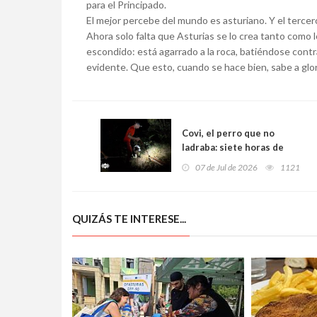
para el Principado.
El mejor percebe del mundo es asturiano. Y el tercer
Ahora solo falta que Asturias se lo crea tanto como l
escondido: está agarrado a la roca, batiéndose contra
evidente. Que esto, cuando se hace bien, sabe a glor
Covi, el perro que no
ladraba: siete horas de
búsqueda nocturna, drones
07 de Jul de 2026
1121
térmicos y un rescate feliz
en un acantilado de
Ribadesella
QUIZÁS TE INTERESE...