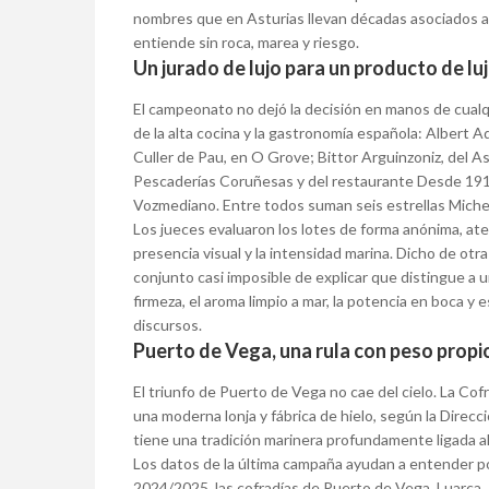
nombres que en Asturias llevan décadas asociados al m
entiende sin roca, marea y riesgo.
Un jurado de lujo para un producto de lu
El campeonato no dejó la decisión en manos de cualqu
de la alta cocina y la gastronomía española: Albert A
Culler de Pau, en O Grove; Bittor Arguinzoniz, del A
Pescaderías Coruñesas y del restaurante Desde 1911
Vozmediano. Entre todos suman seis estrellas Michel
Los jueces evaluaron los lotes de forma anónima, aten
presencia visual y la intensidad marina. Dicho de otra
conjunto casi imposible de explicar que distingue a 
firmeza, el aroma limpio a mar, la potencia en boca y
discursos.
Puerto de Vega, una rula con peso propi
El triunfo de Puerto de Vega no cae del cielo. La C
una moderna lonja y fábrica de hielo, según la Direcc
tiene una tradición marinera profundamente ligada a
Los datos de la última campaña ayudan a entender p
2024/2025, las cofradías de Puerto de Vega, Luarca, 