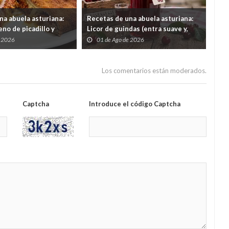
na abuela asturiana:
Recetas de una abuela asturiana:
El 
no de picadillo y
Licor de guindas (entra suave y,
un 
ra comer y quedar en
cuando quieres darte cuenta, tas
por
e 2026
01 de Ago de 2026
3
contando secretos familiares de
gas
1962)
Los comentarios están moderados.
Captcha
Introduce el código Captcha