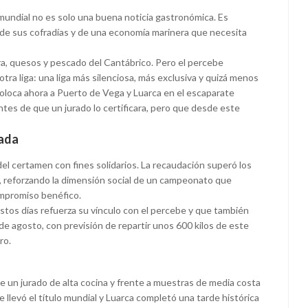
undial no es solo una buena noticia gastronómica. Es
 de sus cofradías y de una economía marinera que necesita
a, quesos y pescado del Cantábrico. Pero el percebe
tra liga: una liga más silenciosa, más exclusiva y quizá menos
loca ahora a Puerto de Vega y Luarca en el escaparate
tes de que un jurado lo certificara, pero que desde este
nada
del certamen con fines solidarios. La recaudación superó los
, reforzando la dimensión social de un campeonato que
ompromiso benéfico.
estos días refuerza su vínculo con el percebe y que también
de agosto, con previsión de repartir unos 600 kilos de este
ro.
te un jurado de alta cocina y frente a muestras de media costa
 llevó el título mundial y Luarca completó una tarde histórica