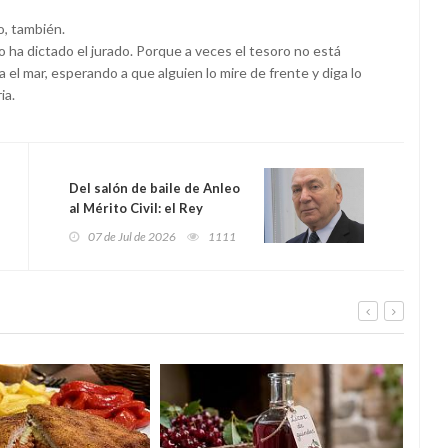
o, también.
o ha dictado el jurado. Porque a veces el tesoro no está
 el mar, esperando a que alguien lo mire de frente y diga lo
ia.
Del salón de baile de Anleo
al Mérito Civil: el Rey
distingue a Francisco
07 de Jul de 2026
1111
Rodríguez, el asturiano que
levantó Reny Picot