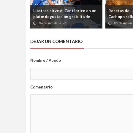
Llastres sirve el Cantábrico en un
Recetas de u
plato: degustación gratuita de
Cachopo relle
merluza a la sidra en el Mercáu
Cabrales (pa
06 de Ago de 2026
02 de Ago d
Marineru
silencio)
DEJAR UN COMENTARIO
Nombre / Apodo
Comentario