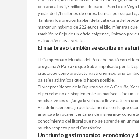
cercano a los 1,8 millones de euros. Puerto de Vega 
y más de 1,1 millones de euros. Luarca, por su parte,
También los precios hablan de la categoría del prod
marcar un máximo de 222 euros el kilo, mientras que el
también reflejo de un oficio exigente, limitado por 
extracción muy estrictas.
El mar bravo también se escribe en astur
El Campeonato Mundial del Percebe nació con el le
programa
A Paisaxe que Sabe
, impulsado por la Dep
crustáceo como producto gastronómico, sino también e
paisajes atlánticos que lo hacen posible.
El vicepresidente de la Diputación de A Coruña, Xos
el percebe no es simplemente un marisco, sino un sím
muchas veces se juega la vida para llevar a tierra un
Esa definición encaja perfectamente con lo que ocur
arranca a la roca en ventanas de marea muy concreta
conocimiento del litoral que no se aprende en un manu
mucho respeto por el Cantábrico.
Un triunfo gastronómico, económico y d