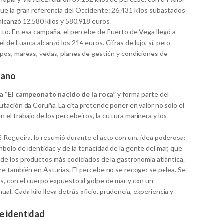
fue la gran referencia del Occidente: 26.431 kilos subastados
 alcanzó 12.580 kilos y 580.918 euros.
ucto. En esa campaña, el percebe de Puerto de Vega llegó a
 de Luarca alcanzó los 214 euros. Cifras de lujo, sí, pero
cupos, mareas, vedas, planes de gestión y condiciones de
iano
ma
“El campeonato nacido de la roca”
y forma parte del
utación da Coruña. La cita pretende poner en valor no solo el
l trabajo de los percebeiros, la cultura marinera y los
é Regueira, lo resumió durante el acto con una idea poderosa:
bolo de identidad y de la tenacidad de la gente del mar, que
o de los productos más codiciados de la gastronomía atlántica.
re también en Asturias. El percebe no se recoge: se pelea. Se
s, con el cuerpo expuesto al golpe de mar y con un
al. Cada kilo lleva detrás oficio, prudencia, experiencia y
e identidad