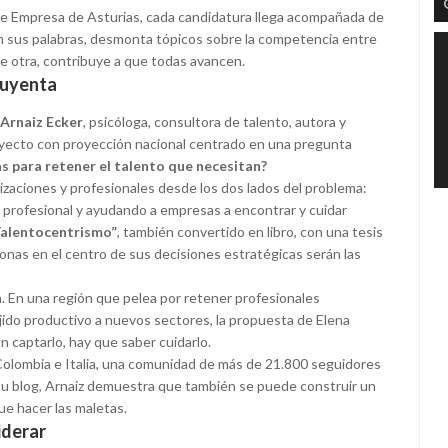
de Empresa de Asturias, cada candidatura llega acompañada de
 en sus palabras, desmonta tópicos sobre la competencia entre
de otra, contribuye a que todas avancen.
ahuyenta
 Arnaiz Ecker
, psicóloga, consultora de talento, autora y
yecto con proyección nacional centrado en una pregunta
s para retener el talento que necesitan?
izaciones y profesionales desde los dos lados del problema:
profesional y ayudando a empresas a encontrar y cuidar
Talentocentrismo”
, también convertido en libro, con una tesis
onas en el centro de sus decisiones estratégicas serán las
a. En una región que pelea por retener profesionales
tejido productivo a nuevos sectores, la propuesta de Elena
n captarlo, hay que saber cuidarlo.
Colombia e Italia, una comunidad de más de 21.800 seguidores
su blog, Arnaiz demuestra que también se puede construir un
ue hacer las maletas.
iderar