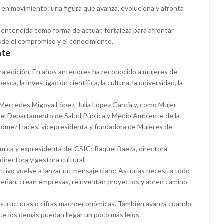
 en movimiento: una figura que avanza, evoluciona y afronta
a entendida como forma de actuar, fortaleza para afrontar
esde el compromiso y el conocimiento.
nte
era edición. En años anteriores ha reconocido a mujeres de
sca, la investigación científica, la cultura, la universidad, la
 Mercedes Migoya López, Julia López García y, como Mujer
 del Departamento de Salud Pública y Medio Ambiente de la
ómez Haces, vicepresidenta y fundadora de Mujeres de
mica y expresidenta del CSIC; Raquel Baeza, directora
directora y gestora cultural.
intivo vuelve a lanzar un mensaje claro: Asturias necesita todo
nseñan, crean empresas, reinventan proyectos y abren camino
estructuras o cifras macroeconómicas. También avanza cuando
ue los demás puedan llegar un poco más lejos.