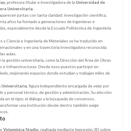
lay
, profesora titular e investigadora de la
Universidad de
ora Universitaria
.
arecen juntas con tanta claridad: investigación científica,
einta años ha formado a generaciones de ingenieras e
das, especialmente desde la Escuela Politécnica de Ingeniería
 y Ciencia e Ingeniería de Materiales se ha traducido en
ernacionales y en una trayectoria investigadora reconocida.
las aulas.
la gestión universitaria, como la Dirección del Área de Obras
s e Infraestructuras. Desde esos puestos participó en
iedo, mejorando espacios donde estudian y trabajan miles de
 Universitaria
, figura independiente encargada de velar por
o y personal técnico, de gestión y administración. Su elección
a en el rigor, el diálogo y la búsqueda de consensos.
transformar una institución desde dentro también exige
ocos.
nto
or
Volumínica Studio
, realizada mediante impresión 3D sobre