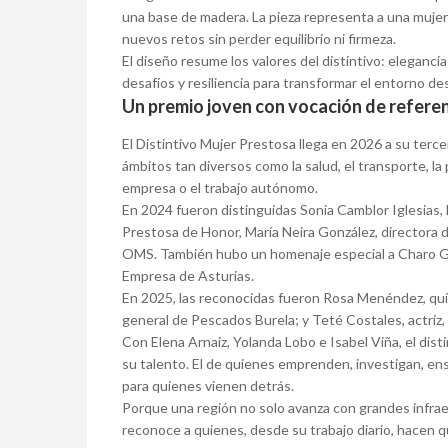
una base de madera. La pieza representa a una mujer
nuevos retos sin perder equilibrio ni firmeza.
El diseño resume los valores del distintivo: eleganci
desafíos y resiliencia para transformar el entorno d
Un premio joven con vocación de refere
El Distintivo Mujer Prestosa llega en 2026 a su terc
ámbitos tan diversos como la salud, el transporte, la pe
empresa o el trabajo autónomo.
En 2024 fueron distinguidas Sonia Camblor Iglesias,
Prestosa de Honor, María Neira González, directora
OMS. También hubo un homenaje especial a Charo G
Empresa de Asturias.
En 2025, las reconocidas fueron Rosa Menéndez, quí
general de Pescados Burela; y Teté Costales, actriz, 
Con Elena Arnaiz, Yolanda Lobo e Isabel Viña, el dist
su talento. El de quienes emprenden, investigan, e
para quienes vienen detrás.
Porque una región no solo avanza con grandes infra
reconoce a quienes, desde su trabajo diario, hacen q