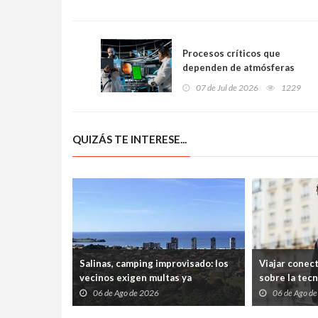
Procesos críticos que
dependen de atmósferas
controladas en la
07 de Jul de 2026
1229
producción tecnológica
QUIZÁS TE INTERESE...
Salinas, camping improvisado: los
Viajar conec
vecinos exigen multas ya
sobre la tec
06 de Ago de 2026
06 de Ago d