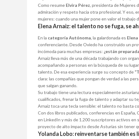
Como resume
Elvira Pérez
, presidenta de Mujeres 
admiración y respeto hacia otra profesional. Y eso,
mujeres: cuando una mujer pone en valor el trabajo 
Elena Arnaiz: el talento no se fuga, se 
En la
categoría Autónoma
, la galardonada es
Elena
conferenciante. Desde Oviedo ha construido un pro
incómoda para muchas empresas:
¿están preparada
Arnaiz lleva más de una década trabajando con organ
acompañando a personas en la búsqueda de su lugar 
talento. De esa experiencia surge su concepto de
“
clara: las compañías que pongan de verdad a las pers
que salgan ganando.
Su trabajo tiene una lectura especialmente asturian
cualificados, frenar la fuga de talento y adaptar su 
Arnaiz toca una tecla sensible: el talento no basta co
Con dos libros publicados, conferencias en España, 
en LinkedIn y más de 1.200 suscriptores activos en 
proyecto de alto impacto desde Asturias sin tener q
Yolanda Lobo: reinventarse también es l