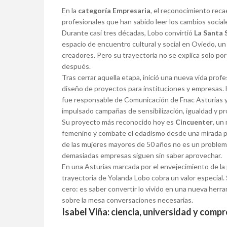
En la
categoría Empresaria
, el reconocimiento rec
profesionales que han sabido leer los cambios sociale
Durante casi tres décadas, Lobo convirtió
La Santa 
espacio de encuentro cultural y social en Oviedo, un 
creadores. Pero su trayectoria no se explica solo por
después.
Tras cerrar aquella etapa, inició una nueva vida profes
diseño de proyectos para instituciones y empresas. 
fue responsable de Comunicación de Fnac Asturias y d
impulsado campañas de sensibilización, igualdad y pr
Su proyecto más reconocido hoy es
Cincuenter
, un
femenino y combate el edadismo desde una mirada pos
de las mujeres mayores de 50 años no es un problema
demasiadas empresas siguen sin saber aprovechar.
En una Asturias marcada por el envejecimiento de la p
trayectoria de Yolanda Lobo cobra un valor especial
cero: es saber convertir lo vivido en una nueva herr
sobre la mesa conversaciones necesarias.
Isabel Viña: ciencia, universidad y comp