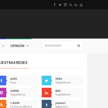
OPINIÓN
UESTRAS REDES
2292
5992
Fans
Seguidores
19900
830
Seguidores
Seguidores
+ 6200
¡nuevo!
Lectores diarios
Síguenos