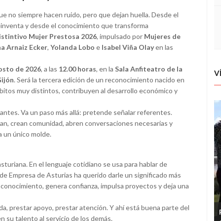
e no siempre hacen ruido, pero que dejan huella. Desde el
reinventa y desde el conocimiento que transforma
istintivo Mujer Prestosa 2026
, impulsado por
Mujeres de
na Arnaiz Ecker
,
Yolanda Lobo
e
Isabel Viña Olay
en las
osto de 2026
, a las
12.00 horas
, en la
Sala Anfiteatro de la
V
Gijón
. Será la tercera edición de un reconocimiento nacido en
mbitos muy distintos, contribuyen al desarrollo económico y
lantes. Va un paso más allá: pretende señalar referentes.
an, crean comunidad, abren conversaciones necesarias y
 un único molde.
sturiana. En el lenguaje cotidiano se usa para hablar de
 de Empresa de Asturias ha querido darle un significado más
conocimiento, genera confianza, impulsa proyectos y deja una
a, prestar apoyo, prestar atención. Y ahí está buena parte del
n su talento al servicio de los demás.