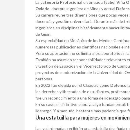
La
categoría Profesional
distingue a
Isabel Viña O
Oviedo
, doctora ingeniera de Minas y actual
Defens
Su carrera reúne tres dimensiones que pocas veces ap
docencia y gestión universitaria. Durante más de tr
ingenieros en disciplinas históricamente masculiniza
de Gijón.
Su especialidad en Mecánica de los Medios Continuos
numerosas publicaciones científicas nacionales e int
Pero su aportación no se limita a los laboratorios ni a 
También ha asumido responsabilidades relevantes en 
y Gestión de Espacios y el Vicerrectorado de Campu
proyectos de modernización de la Universidad de Ov
personas.
En 2022 fue elegida por el Claustro como
Defensora
los derechos y libertades de estudiantes, profesorad
fue un reconocimiento a una forma de liderazgo basad
En su caso, el distintivo subraya algo fundamental: 
liderazgo. Y a menudo, bastante más paciencia que f
Una estatuilla para mujeres en movimie
Las galardonadas recibirán una estatuilla diseñada p