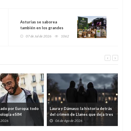
Asturias se saborea
también en los grandes
festivales: Alimentos del
07 de Jul de 2026
1062
Paraíso Natural vuelve a
Gijón Life y WAY Festival
tado por Europa: todo
Laura y Dámaso: la historia detrás
El 
nología eSIM
del crimen de Llanes que deja tres
cad
hijos huérfanos
sid
e 2026
06 de Ago de 2026
0
Guar