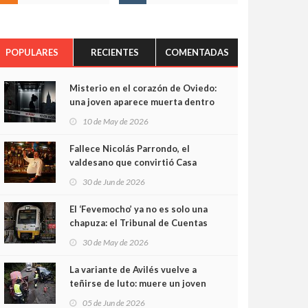
POPULARES
RECIENTES
COMENTADAS
Misterio en el corazón de Oviedo:
una joven aparece muerta dentro
del ascensor de su edificio y las
10 de May de 2026
cámaras captan sus últimos
minutos
Fallece Nicolás Parrondo, el
valdesano que convirtió Casa
Parrondo en un pedazo de
30 de Jun de 2026
Asturias en Madrid
El ‘Fevemocho’ ya no es solo una
chapuza: el Tribunal de Cuentas
cifra en casi 20 millones el
30 de May de 2026
sobrecoste de los trenes que no
cabían por los túneles
La variante de Avilés vuelve a
teñirse de luto: muere un joven
de 32 años en un violento choque
05 de Jun de 2026