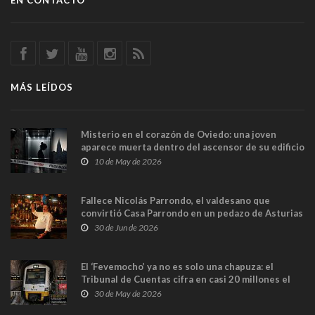
EN CONTACTO
MÁS LEÍDOS
Misterio en el corazón de Oviedo: una joven
aparece muerta dentro del ascensor de su edificio
y las cámaras captan sus últimos minutos
10 de May de 2026
Fallece Nicolás Parrondo, el valdesano que
convirtió Casa Parrondo en un pedazo de Asturias
en Madrid
30 de Jun de 2026
El ‘Fevemocho’ ya no es solo una chapuza: el
Tribunal de Cuentas cifra en casi 20 millones el
sobrecoste de los trenes que no cabían por los
30 de May de 2026
túneles