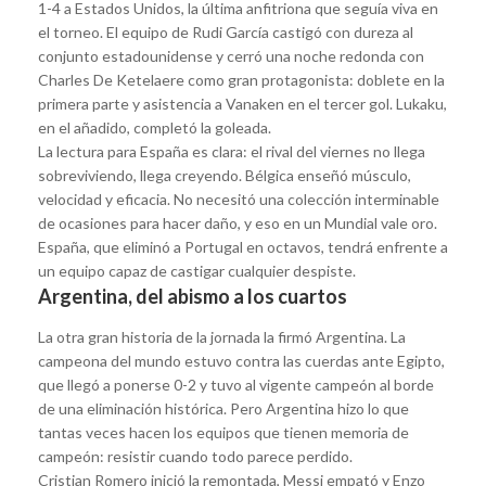
1-4 a Estados Unidos, la última anfitriona que seguía viva en
el torneo. El equipo de Rudi García castigó con dureza al
conjunto estadounidense y cerró una noche redonda con
Charles De Ketelaere como gran protagonista: doblete en la
primera parte y asistencia a Vanaken en el tercer gol. Lukaku,
en el añadido, completó la goleada.
La lectura para España es clara: el rival del viernes no llega
sobreviviendo, llega creyendo. Bélgica enseñó músculo,
velocidad y eficacia. No necesitó una colección interminable
de ocasiones para hacer daño, y eso en un Mundial vale oro.
España, que eliminó a Portugal en octavos, tendrá enfrente a
un equipo capaz de castigar cualquier despiste.
Argentina, del abismo a los cuartos
La otra gran historia de la jornada la firmó Argentina. La
campeona del mundo estuvo contra las cuerdas ante Egipto,
que llegó a ponerse 0-2 y tuvo al vigente campeón al borde
de una eliminación histórica. Pero Argentina hizo lo que
tantas veces hacen los equipos que tienen memoria de
campeón: resistir cuando todo parece perdido.
Cristian Romero inició la remontada, Messi empató y Enzo