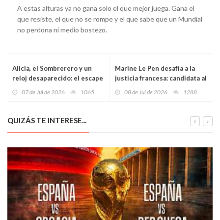
A estas alturas ya no gana solo el que mejor juega. Gana el
que resiste, el que no se rompe y el que sabe que un Mundial
no perdona ni medio bostezo.
Alicia, el Sombrerero y un
Marine Le Pen desafía a la
reloj desaparecido: el escape
justicia francesa: candidata al
room más disparatado de
Elíseo pese a su condena por
07 de Jul de 2026
1065
08 de Jul de 2026
1288
Barcelona
malversación
QUIZÁS TE INTERESE...