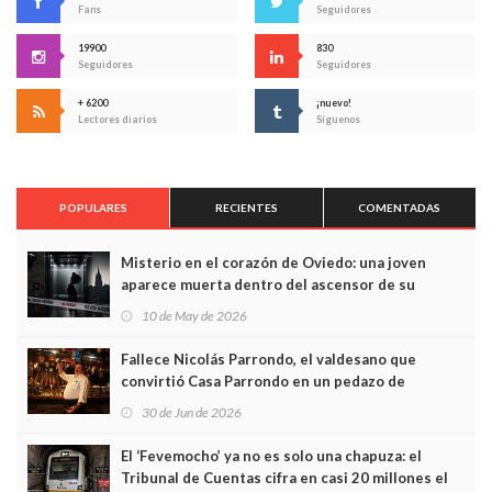
Fans
Seguidores
19900
830
Seguidores
Seguidores
+ 6200
¡nuevo!
Lectores diarios
Síguenos
POPULARES
RECIENTES
COMENTADAS
Misterio en el corazón de Oviedo: una joven
aparece muerta dentro del ascensor de su
edificio y las cámaras captan sus últimos minutos
10 de May de 2026
Fallece Nicolás Parrondo, el valdesano que
convirtió Casa Parrondo en un pedazo de
Asturias en Madrid
30 de Jun de 2026
El ‘Fevemocho’ ya no es solo una chapuza: el
Tribunal de Cuentas cifra en casi 20 millones el