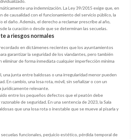
dividualizado.
tomáticamente una indemnización. La Ley 39/2015 exige que, en
ión de causalidad con el funcionamiento del servicio público, la
 el daño. Además, el derecho a reclamar prescribe al año,
esde la curación o desde que se determinan las secuelas.
ente a riesgos normales
a recordado en dictámenes recientes que los ayuntamientos
a garantizar la seguridad de los viandantes, pero también
n eliminar de forma inmediata cualquier imperfección mínima
l, una junta entre baldosas o una irregularidad menor pueden
d. En cambio, una losa rota, móvil, sin señalizar o con un
a jurídicamente relevante.
nguido entre los pequeños defectos que el peatón debe
 razonable de seguridad. En una sentencia de 2023, la Sala
aldosas que una losa rota o inestable que se mueve al pisarla y
 secuelas funcionales, perjuicio estético, pérdida temporal de