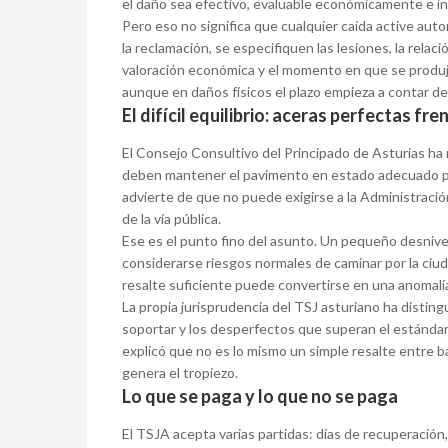
el daño sea efectivo, evaluable económicamente e in
Pero eso no significa que cualquier caída active au
la reclamación, se especifiquen las lesiones, la relac
valoración económica y el momento en que se produjo
aunque en daños físicos el plazo empieza a contar d
El difícil equilibrio: aceras perfectas fr
El Consejo Consultivo del Principado de Asturias h
deben mantener el pavimento en estado adecuado par
advierte de que no puede exigirse a la Administració
de la vía pública.
Ese es el punto fino del asunto. Un pequeño desnive
considerarse riesgos normales de caminar por la ciuda
resalte suficiente puede convertirse en una anomalí
La propia jurisprudencia del TSJ asturiano ha disti
soportar y los desperfectos que superan el estándar
explicó que no es lo mismo un simple resalte entre b
genera el tropiezo.
Lo que se paga y lo que no se paga
El TSJA acepta varias partidas: días de recuperación,