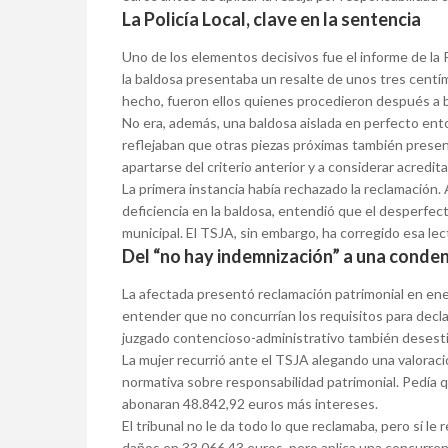
La Policía Local, clave en la sentencia
Uno de los elementos decisivos fue el informe de la 
la baldosa presentaba un resalte de unos tres cent
hecho, fueron ellos quienes procedieron después a bal
No era, además, una baldosa aislada en perfecto ent
reflejaban que otras piezas próximas también present
apartarse del criterio anterior y a considerar acredit
La primera instancia había rechazado la reclamación.
deficiencia en la baldosa, entendió que el desperfect
municipal. El TSJA, sin embargo, ha corregido esa lec
Del “no hay indemnización” a una conde
La afectada presentó reclamación patrimonial en ene
entender que no concurrían los requisitos para decla
juzgado contencioso-administrativo también desest
La mujer recurrió ante el TSJA alegando una valoració
normativa sobre responsabilidad patrimonial. Pedía 
abonaran 48.842,92 euros más intereses.
El tribunal no le da todo lo que reclamaba, pero sí le 
daños en 33.066,43 euros, pero aplica una concurren