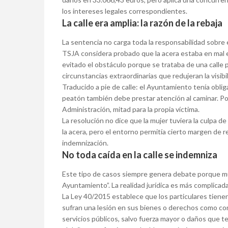
los intereses legales correspondientes.
La calle era amplia: la razón de la rebaja
La sentencia no carga toda la responsabilidad sobre e
TSJA considera probado que la acera estaba en mal 
evitado el obstáculo porque se trataba de una calle
circunstancias extraordinarias que redujeran la visibi
Traducido a pie de calle: el Ayuntamiento tenía obl
peatón también debe prestar atención al caminar. Por 
Administración, mitad para la propia víctima.
La resolución no dice que la mujer tuviera la culpa d
la acera, pero el entorno permitía cierto margen de re
indemnización.
No toda caída en la calle se indemniza
Este tipo de casos siempre genera debate porque muc
Ayuntamiento”. La realidad jurídica es más complicada
La Ley 40/2015 establece que los particulares tien
sufran una lesión en sus bienes o derechos como co
servicios públicos, salvo fuerza mayor o daños que t