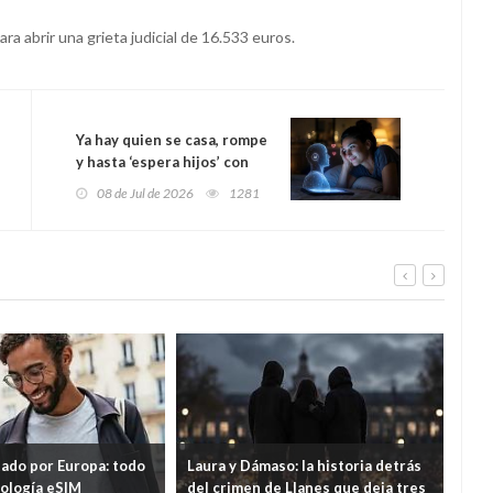
a abrir una grieta judicial de 16.533 euros.
Ya hay quien se casa, rompe
y hasta ‘espera hijos’ con
una IA
08 de Jul de 2026
1281
tado por Europa: todo
Laura y Dámaso: la historia detrás
El 
nología eSIM
del crimen de Llanes que deja tres
cad