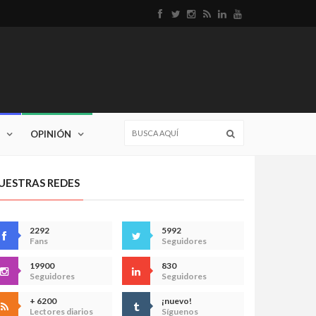
OPINIÓN
UESTRAS REDES
2292
5992
Fans
Seguidores
19900
830
Seguidores
Seguidores
+ 6200
¡nuevo!
Lectores diarios
Síguenos