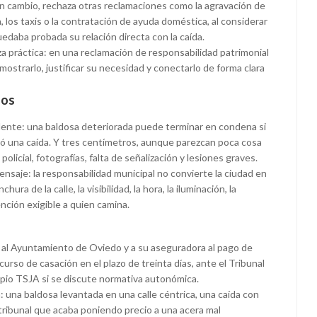
 En cambio, rechaza otras reclamaciones como la agravación de
a, los taxis o la contratación de ayuda doméstica, al considerar
daba probada su relación directa con la caída.
a práctica: en una reclamación de responsabilidad patrimonial
ostrarlo, justificar su necesidad y conectarlo de forma clara
dos
idente: una baldosa deteriorada puede terminar en condena si
ocó una caída. Y tres centímetros, aunque parezcan poca cosa
olicial, fotografías, falta de señalización y lesiones graves.
ensaje: la responsabilidad municipal no convierte la ciudad en
ura de la calle, la visibilidad, la hora, la iluminación, la
ención exigible a quien camina.
a al Ayuntamiento de Oviedo y a su aseguradora al pago de
urso de casación en el plazo de treinta días, ante el Tribunal
ropio TSJA si se discute normativa autonómica.
 una baldosa levantada en una calle céntrica, una caída con
tribunal que acaba poniendo precio a una acera mal