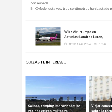
conservada.
En Oviedo, esta vez, tres centímetros han bastado par
Wizz Air irrumpe en
Asturias: Londres Luton,
Madrid y Valencia elevan al
08 de Jul de 2026
1320
aeropuerto a otra liga
QUIZÁS TE INTERESE...
Salinas, camping improvisado: los
Viajar conec
vecinos exigen multas ya
sobre la tec