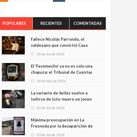
POPULARES
RECIENTES
COMENTADAS
Fallece Nicolás Parrondo, el
valdesano que convirtió Casa
Parrondo en un pedazo de
30 de Jun de 2026
Asturias en Madrid
El ‘Fevemocho’ ya no es solo una
chapuza: el Tribunal de Cuentas
cifra en casi 20 millones el
30 de May de 2026
sobrecoste de los trenes que no
cabían por los túneles
La variante de Avilés vuelve a
teñirse de luto: muere un joven
de 32 años en un violento choque
05 de Jun de 2026
frontal
Máxima preocupación en La
Fresneda por la desaparición de
Irene, una menor de 15 años
03 de Jun de 2026