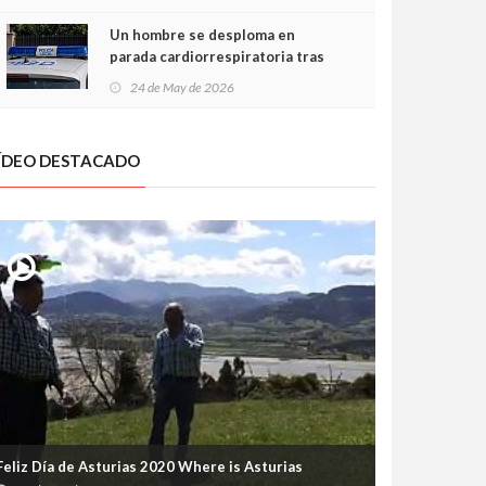
Un hombre se desploma en
parada cardiorrespiratoria tras
encararse con la Policía Local en
24 de May de 2026
Luanco
ÍDEO DESTACADO
Feliz Día de Asturias 2020 Where is Asturias