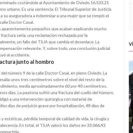
terminado costándole al Ayuntamiento de Oviedo 16.533,21
no urbano. Es una sentencia. El Tribunal Superior de Justicia
a su aseguradora a indemnizar a una mujer que se rompió el
calle Doctor Casal.
tos aparentemente pequeños que acaban explicando mucho
 fractura seria, una reclamación rechazada por la
nalmente, un fallo del TSJA que cambia el desenlace. La
V
ompensación relevante. Y, sobre todo, una conclusión judicial
uyó al accidente.
ractura junto al hombro
a del número 9 de la calle Doctor Casal, en pleno Oviedo. La
alía unos tres centímetros sobre el nivel del resto de la
ocedimiento, medía aproximadamente 60 por 40 centímetros.
nos días. La peatona sufrió una fractura del cuello del húmero,
 obligó a una intervención quirúrgica con material de
iez días de perjuicio grave por hospitalización, 48 días de
estéticas, pérdida temporal de calidad de vida, la cirugía y
alecencia. En total, el TSJA valoró los daños en 33.066,43
compartida.