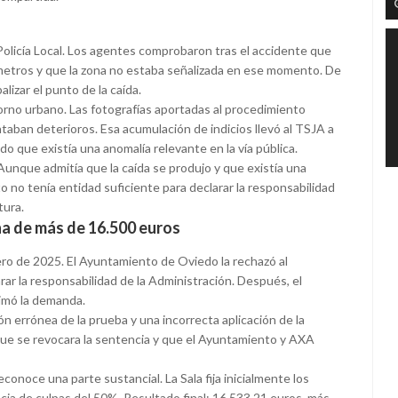
Policía Local. Los agentes comprobaron tras el accidente que
ímetros y que la zona no estaba señalizada en ese momento. De
izar el punto de la caída.
orno urbano. Las fotografías aportadas al procedimiento
aban deterioros. Esa acumulación de indicios llevó al TSJA a
ado que existía una anomalía relevante en la vía pública.
 Aunque admitía que la caída se produjo y que existía una
o no tenía entidad suficiente para declarar la responsabilidad
tura.
na de más de 16.500 euros
ro de 2025. El Ayuntamiento de Oviedo la rechazó al
rar la responsabilidad de la Administración. Después, el
imó la demanda.
n errónea de la prueba y una incorrecta aplicación de la
que se revocara la sentencia y que el Ayuntamiento y AXA
reconoce una parte sustancial. La Sala fija inicialmente los
cia de culpas del 50%. Resultado final: 16.533,21 euros, más