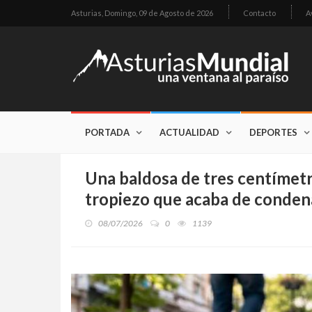
Asturias,
Domingo, 09 de Agosto de 2026
Contacto
A
PORTADA
ACTUALIDAD
DEPORTES
Una baldosa de tres centímetro
tropiezo que acaba de conden
08/07/2026
0
1139