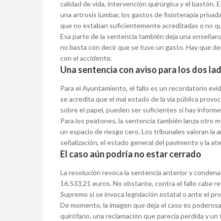
calidad de vida, intervención quirúrgica y el bastón.
una artrosis lumbar, los gastos de fisioterapia privad
que no estaban suficientemente acreditadas o no que
Esa parte de la sentencia también deja una enseñanz
no basta con decir que se tuvo un gasto. Hay que dem
con el accidente.
Una sentencia con aviso para los dos la
Para el Ayuntamiento, el fallo es un recordatorio ev
se acredita que el mal estado de la vía pública prov
sobre el papel, pueden ser suficientes si hay informe p
Para los peatones, la sentencia también lanza otro m
un espacio de riesgo cero. Los tribunales valoran la anch
señalización, el estado general del pavimento y la at
El caso aún podría no estar cerrado
La resolución revoca la sentencia anterior y conden
16.533,21 euros. No obstante, contra el fallo cabe rec
Supremo si se invoca legislación estatal o ante el p
De momento, la imagen que deja el caso es poderosa:
quirófano, una reclamación que parecía perdida y un 