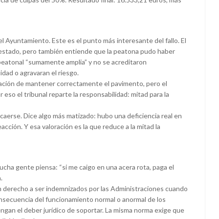
l Ayuntamiento. Este es el punto más interesante del fallo. El
estado, pero también entiende que la peatona pudo haber
 peatonal “sumamente amplia” y no se acreditaron
lidad o agravaran el riesgo.
igación de mantener correctamente el pavimento, pero el
eso el tribunal reparte la responsabilidad: mitad para la
e caerse. Dice algo más matizado: hubo una deficiencia real en
acción. Y esa valoración es la que reduce a la mitad la
ha gente piensa: “si me caigo en una acera rota, paga el
.
en derecho a ser indemnizados por las Administraciones cuando
nsecuencia del funcionamiento normal o anormal de los
engan el deber jurídico de soportar. La misma norma exige que