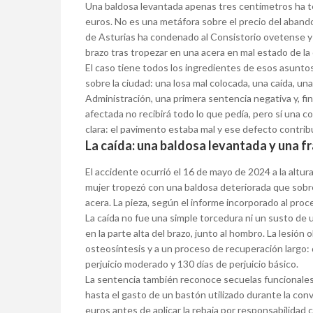
Una baldosa levantada apenas tres centímetros ha 
euros. No es una metáfora sobre el precio del abando
de Asturias ha condenado al Consistorio ovetense y 
brazo tras tropezar en una acera en mal estado de la 
El caso tiene todos los ingredientes de esos asun
sobre la ciudad: una losa mal colocada, una caída, una
Administración, una primera sentencia negativa y, fi
afectada no recibirá todo lo que pedía, pero sí una c
clara: el pavimento estaba mal y ese defecto contrib
La caída: una baldosa levantada y una f
El accidente ocurrió el 16 de mayo de 2024 a la altur
mujer tropezó con una baldosa deteriorada que sobres
acera. La pieza, según el informe incorporado al pr
La caída no fue una simple torcedura ni un susto de u
en la parte alta del brazo, junto al hombro. La lesión
osteosíntesis y a un proceso de recuperación largo: d
perjuicio moderado y 130 días de perjuicio básico.
La sentencia también reconoce secuelas funcionales y 
hasta el gasto de un bastón utilizado durante la conv
euros antes de aplicar la rebaja por responsabilidad 