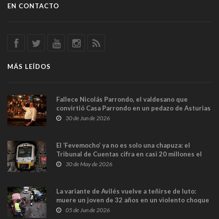
EN CONTACTO
MÁS LEÍDOS
Fallece Nicolás Parrondo, el valdesano que
convirtió Casa Parrondo en un pedazo de Asturias
en Madrid
30 de Jun de 2026
El ‘Fevemocho’ ya no es solo una chapuza: el
Tribunal de Cuentas cifra en casi 20 millones el
sobrecoste de los trenes que no cabían por los
30 de May de 2026
túneles
La variante de Avilés vuelve a teñirse de luto:
muere un joven de 32 años en un violento choque
frontal
05 de Jun de 2026