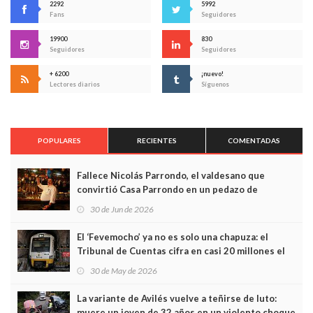
2292
5992
Fans
Seguidores
19900
830
Seguidores
Seguidores
+ 6200
¡nuevo!
Lectores diarios
Síguenos
POPULARES
RECIENTES
COMENTADAS
Fallece Nicolás Parrondo, el valdesano que
convirtió Casa Parrondo en un pedazo de
Asturias en Madrid
30 de Jun de 2026
El ‘Fevemocho’ ya no es solo una chapuza: el
Tribunal de Cuentas cifra en casi 20 millones el
sobrecoste de los trenes que no cabían por los
30 de May de 2026
túneles
La variante de Avilés vuelve a teñirse de luto:
muere un joven de 32 años en un violento choque