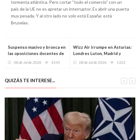
tormenta atlántica. Pero cortar “todo el comercio” con un
país de la UE no es apretar un interruptor. Es abrir una puerta
muy pesada. Y al otro lado no solo está España: está
Bruselas.
Suspenso masivo y bronca en
Wizz Air irrumpe en Asturias:
las oposiciones docentes de
Londres Luton, Madrid y
Asturias: cientos de
Valencia elevan al aeropuerto
08 de Jul de 2026
4145
08 de Jul de 2026
1323
aspirantes denuncian una
a otra liga
“revisión imposible”
QUIZÁS TE INTERESE...