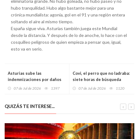
eliminatoria grande. No hubo goleada, no hubo paseo y no
hubo tranquilidad. Hubo algo bastante mejor para una
crónica mundialista: agonía, gol en el 91 y una región entera
soltando el aire al mismo tiempo.
España sigue viva. Asturias también juega este Mundial
desde la distancia. Y después de lo de anoche, lo hace con el
cosquilleo peligroso de quien empieza a pensar que, igual,
esto va en serio.
Asturias sube las
Covi, el perro que no ladraba:
indemnizaciones por daños
siete horas de búsqueda
de fauna silvestre: hasta un
nocturna, drones térmicos y
07 de Jul de 2026
1397
07 de Jul de 2026
1120
27% más para el ganado
un rescate feliz en un
vacuno
acantilado de Ribadesella
QUIZÁS TE INTERESE...