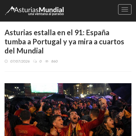
Naveg
Asturias estalla en el 91: España
tumba a Portugal y ya mira a cuartos
del Mundial
07/07/2026
0
860