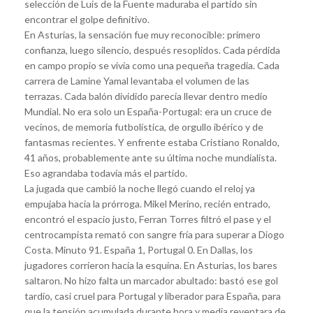
selección de Luis de la Fuente maduraba el partido sin
encontrar el golpe definitivo.
En Asturias, la sensación fue muy reconocible: primero
confianza, luego silencio, después resoplidos. Cada pérdida
en campo propio se vivía como una pequeña tragedia. Cada
carrera de Lamine Yamal levantaba el volumen de las
terrazas. Cada balón dividido parecía llevar dentro medio
Mundial. No era solo un España-Portugal: era un cruce de
vecinos, de memoria futbolística, de orgullo ibérico y de
fantasmas recientes. Y enfrente estaba Cristiano Ronaldo,
41 años, probablemente ante su última noche mundialista.
Eso agrandaba todavía más el partido.
La jugada que cambió la noche llegó cuando el reloj ya
empujaba hacia la prórroga. Mikel Merino, recién entrado,
encontró el espacio justo, Ferran Torres filtró el pase y el
centrocampista remató con sangre fría para superar a Diogo
Costa. Minuto 91. España 1, Portugal 0. En Dallas, los
jugadores corrieron hacia la esquina. En Asturias, los bares
saltaron. No hizo falta un marcador abultado: bastó ese gol
tardío, casi cruel para Portugal y liberador para España, para
que la tensión acumulada durante hora y media reventara de