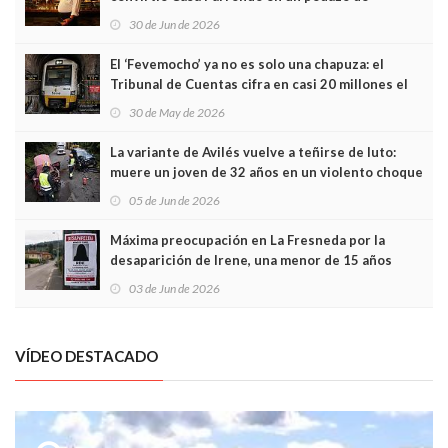
Asturias en Madrid
30 de Jun de 2026
El ‘Fevemocho’ ya no es solo una chapuza: el
Tribunal de Cuentas cifra en casi 20 millones el
sobrecoste de los trenes que no cabían por los
30 de May de 2026
túneles
La variante de Avilés vuelve a teñirse de luto:
muere un joven de 32 años en un violento choque
frontal
05 de Jun de 2026
Máxima preocupación en La Fresneda por la
desaparición de Irene, una menor de 15 años
03 de Jun de 2026
VÍDEO DESTACADO