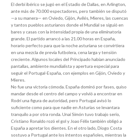
El derbi ibérico se jugó en el Estadio de Dallas, en Arlington,
ante más de 70.000 espectadores, pero también se disputó
—a su manera— en Oviedo, Gijón, Avilés, Mieres, las cuencas
y tantos pueblos asturianos donde el Mundial se siguió en
bares y casas con la intensidad propia de una eliminatoria
grande. El partido arrancó a las 21.00 horas en España,
horario perfecto para que la noche asturiana se convirtiera
en una mezcla de previa futbolera, cena larga y tensión
creciente. Algunos locales del Principado habían anunciado
pantallas, ambiente mundialista y apertura especial para
seguir el Portugal-España, con ejemplos en Gijón, Oviedo y
Mieres.
No fue una victoria cómoda. España dominó por fases, quiso
mandar desde el centro del campo y volvió a encontrar en
Rodri una figura de autoridad, pero Portugal avisó lo
suficiente como para que nadie en Asturias se levantara
tranquilo a por otra ronda. Unai Simón tuvo trabajo serio,
Cristiano Ronaldo rozó el gol y Joao Félix también obligó a
España a apretar los dientes. En el otro lado, Diogo Costa
sostuvo a Portugal ante los intentos españoles, mientras la