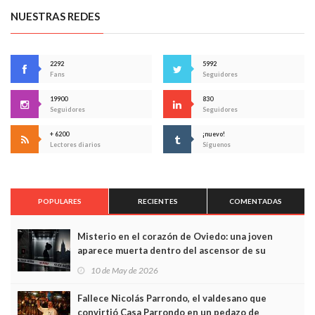
NUESTRAS REDES
2292
5992
Fans
Seguidores
19900
830
Seguidores
Seguidores
+ 6200
¡nuevo!
Lectores diarios
Síguenos
POPULARES
RECIENTES
COMENTADAS
Misterio en el corazón de Oviedo: una joven
aparece muerta dentro del ascensor de su
edificio y las cámaras captan sus últimos minutos
10 de May de 2026
Fallece Nicolás Parrondo, el valdesano que
convirtió Casa Parrondo en un pedazo de