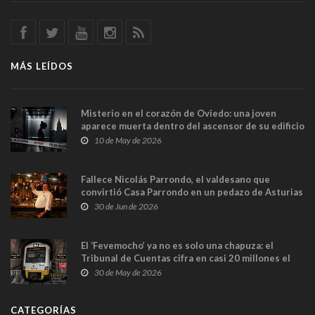
MÁS LEÍDOS
Misterio en el corazón de Oviedo: una joven
aparece muerta dentro del ascensor de su edificio
y las cámaras captan sus últimos minutos
10 de May de 2026
Fallece Nicolás Parrondo, el valdesano que
convirtió Casa Parrondo en un pedazo de Asturias
en Madrid
30 de Jun de 2026
El ‘Fevemocho’ ya no es solo una chapuza: el
Tribunal de Cuentas cifra en casi 20 millones el
sobrecoste de los trenes que no cabían por los
30 de May de 2026
túneles
CATEGORÍAS