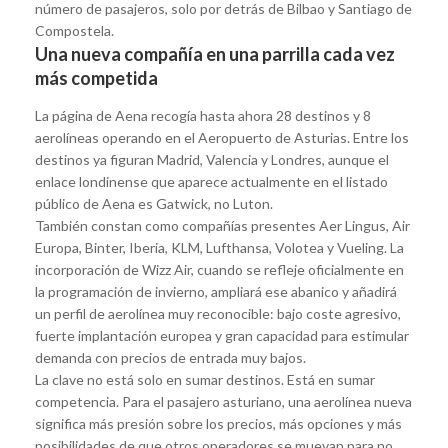
número de pasajeros, solo por detrás de Bilbao y Santiago de
Compostela.
Una nueva compañía en una parrilla cada vez
más competida
La página de Aena recogía hasta ahora 28 destinos y 8
aerolíneas operando en el Aeropuerto de Asturias. Entre los
destinos ya figuran Madrid, Valencia y Londres, aunque el
enlace londinense que aparece actualmente en el listado
público de Aena es Gatwick, no Luton.
También constan como compañías presentes Aer Lingus, Air
Europa, Binter, Iberia, KLM, Lufthansa, Volotea y Vueling. La
incorporación de Wizz Air, cuando se refleje oficialmente en
la programación de invierno, ampliará ese abanico y añadirá
un perfil de aerolínea muy reconocible: bajo coste agresivo,
fuerte implantación europea y gran capacidad para estimular
demanda con precios de entrada muy bajos.
La clave no está solo en sumar destinos. Está en sumar
competencia. Para el pasajero asturiano, una aerolínea nueva
significa más presión sobre los precios, más opciones y más
posibilidades de que otros operadores se muevan para no