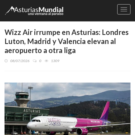
Naveg
Wizz Air irrumpe en Asturias: Londres
Luton, Madrid y Valencia elevan al
aeropuerto a otra liga
08/07/2026
0
1309