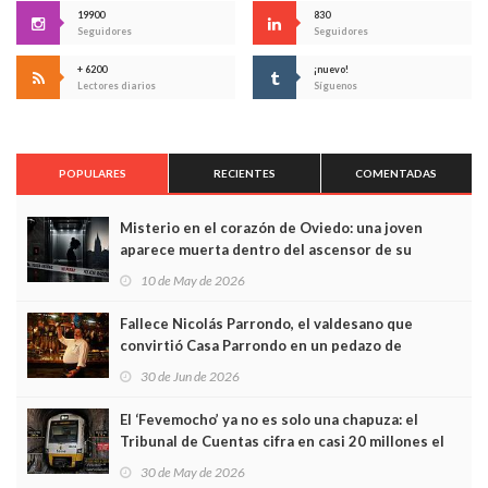
19900
830
Seguidores
Seguidores
+ 6200
¡nuevo!
Lectores diarios
Síguenos
POPULARES
RECIENTES
COMENTADAS
Misterio en el corazón de Oviedo: una joven
aparece muerta dentro del ascensor de su
edificio y las cámaras captan sus últimos minutos
10 de May de 2026
Fallece Nicolás Parrondo, el valdesano que
convirtió Casa Parrondo en un pedazo de
Asturias en Madrid
30 de Jun de 2026
El ‘Fevemocho’ ya no es solo una chapuza: el
Tribunal de Cuentas cifra en casi 20 millones el
sobrecoste de los trenes que no cabían por los
30 de May de 2026
túneles