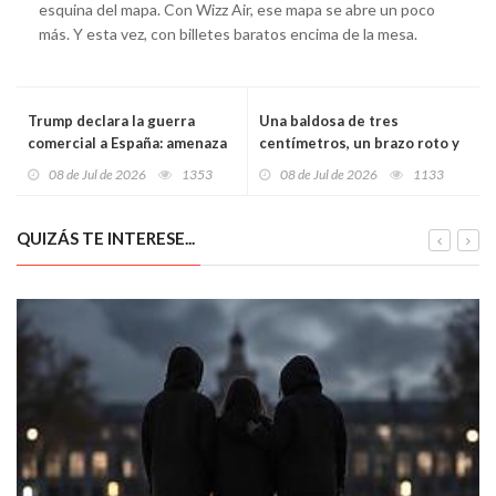
esquina del mapa. Con Wizz Air, ese mapa se abre un poco
más. Y esta vez, con billetes baratos encima de la mesa.
Trump declara la guerra
Una baldosa de tres
comercial a España: amenaza
centímetros, un brazo roto y
con cortar todo vínculo y
16.533 euros: el tropiezo que
08 de Jul de 2026
1353
08 de Jul de 2026
1133
convierte a Madrid en el gran
acaba de condenar al
señalado de la OTAN
Ayuntamiento de Oviedo
QUIZÁS TE INTERESE...