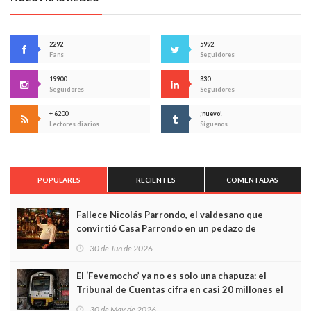
2292
5992
Fans
Seguidores
19900
830
Seguidores
Seguidores
+ 6200
¡nuevo!
Lectores diarios
Síguenos
POPULARES
RECIENTES
COMENTADAS
Fallece Nicolás Parrondo, el valdesano que
convirtió Casa Parrondo en un pedazo de
Asturias en Madrid
30 de Jun de 2026
El ‘Fevemocho’ ya no es solo una chapuza: el
Tribunal de Cuentas cifra en casi 20 millones el
sobrecoste de los trenes que no cabían por los
30 de May de 2026