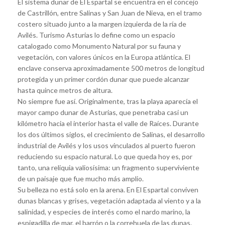
El sistema dunar de El Espartal se encuentra en el concejo
de Castrillón, entre Salinas y San Juan de Nieva, en el tramo
costero situado junto a la margen izquierda de la ría de
Avilés. Turismo Asturias lo define como un espacio
catalogado como Monumento Natural por su fauna y
vegetación, con valores únicos en la Europa atlántica. El
enclave conserva aproximadamente 500 metros de longitud
protegida y un primer cordón dunar que puede alcanzar
hasta quince metros de altura.
No siempre fue así. Originalmente, tras la playa aparecía el
mayor campo dunar de Asturias, que penetraba casi un
kilómetro hacia el interior hasta el valle de Raíces. Durante
los dos últimos siglos, el crecimiento de Salinas, el desarrollo
industrial de Avilés y los usos vinculados al puerto fueron
reduciendo su espacio natural. Lo que queda hoy es, por
tanto, una reliquia valiosísima: un fragmento superviviente
de un paisaje que fue mucho más amplio.
Su belleza no está solo en la arena. En El Espartal conviven
dunas blancas y grises, vegetación adaptada al viento y a la
salinidad, y especies de interés como el nardo marino, la
espigadilla de mar, el barrón o la correhuela de las dunas.