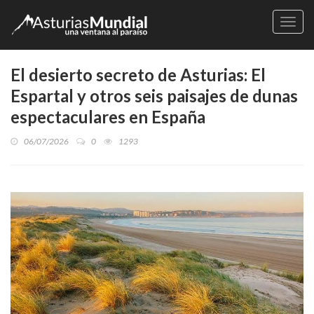
Naveg
El desierto secreto de Asturias: El
Espartal y otros seis paisajes de dunas
espectaculares en España
06/07/2026
0
1293