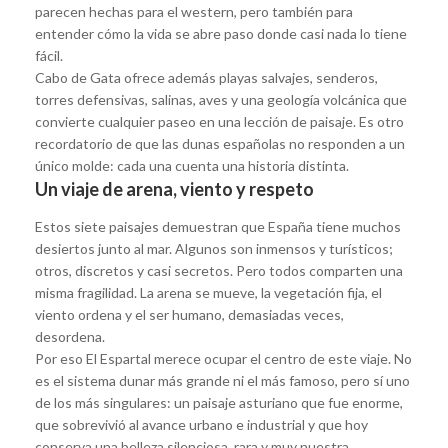
parecen hechas para el western, pero también para
entender cómo la vida se abre paso donde casi nada lo tiene
fácil.
Cabo de Gata ofrece además playas salvajes, senderos,
torres defensivas, salinas, aves y una geología volcánica que
convierte cualquier paseo en una lección de paisaje. Es otro
recordatorio de que las dunas españolas no responden a un
único molde: cada una cuenta una historia distinta.
Un viaje de arena, viento y respeto
Estos siete paisajes demuestran que España tiene muchos
desiertos junto al mar. Algunos son inmensos y turísticos;
otros, discretos y casi secretos. Pero todos comparten una
misma fragilidad. La arena se mueve, la vegetación fija, el
viento ordena y el ser humano, demasiadas veces,
desordena.
Por eso El Espartal merece ocupar el centro de este viaje. No
es el sistema dunar más grande ni el más famoso, pero sí uno
de los más singulares: un paisaje asturiano que fue enorme,
que sobrevivió al avance urbano e industrial y que hoy
conserva una belleza silenciosa, rara y muy nuestra.