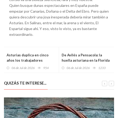
Quien busque dunas espectaculares en España puede
empezar por Canarias, Doñana o el Delta del Ebro. Pero quien
quiera descubrir una joya inesperada debería mirar también a
Asturias. En Salinas, entre el mar, la arena y el viento, El
Espartal sigue ahí. Y eso, visto lo visto, ya es bastante
extraordinario.
Asturias duplica en cinco
De Avilés a Pensacola: la
años los trabajadores
huella asturiana en la Florida
extranjeros y roza ya los
que ayudó a nacer a Estados
06 de Jul de 2026
954
06 de Jul de 2026
1233
32.000 cotizantes
Unidos
QUIZÁS TE INTERESE...