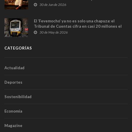
en Madrid
30 de Jun de 2026
El ‘Fevemocho’ ya no es solo una chapuza: el
Tribunal de Cuentas cifra en casi 20 millones el
sobrecoste de los trenes que no cabían por los
30 de May de 2026
túneles
CATEGORÍAS
Actualidad
Deportes
Sostenibilidad
Economía
Magazine