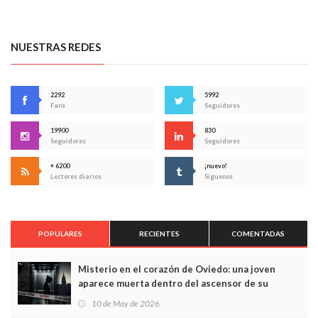
NUESTRAS REDES
2292
5992
Fans
Seguidores
19900
830
Seguidores
Seguidores
+ 6200
¡nuevo!
Lectores diarios
Síguenos
POPULARES
RECIENTES
COMENTADAS
Misterio en el corazón de Oviedo: una joven
aparece muerta dentro del ascensor de su
edificio y las cámaras captan sus últimos minutos
10 de May de 2026