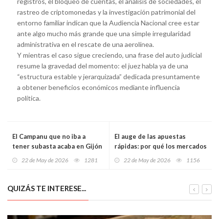
registros, el bloqueo de cuentas, el análisis de sociedades, el
rastreo de criptomonedas y la investigación patrimonial del
entorno familiar indican que la Audiencia Nacional cree estar
ante algo mucho más grande que una simple irregularidad
administrativa en el rescate de una aerolínea.
Y mientras el caso sigue creciendo, una frase del auto judicial
resume la gravedad del momento: el juez habla ya de una
“estructura estable y jerarquizada” dedicada presuntamente
a obtener beneficios económicos mediante influencia
política.
El Campanu que no iba a
El auge de las apuestas
tener subasta acaba en Gijón
rápidas: por qué los mercados
por 9.400 euros
instantáneos están
22 de May de 2026
1281
22 de May de 2026
1156
cambiando el juego online
QUIZÁS TE INTERESE...