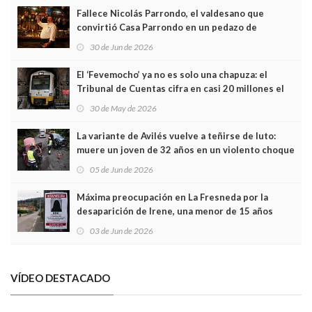
Fallece Nicolás Parrondo, el valdesano que
convirtió Casa Parrondo en un pedazo de
Asturias en Madrid
30 de Jun de 2026
El ‘Fevemocho’ ya no es solo una chapuza: el
Tribunal de Cuentas cifra en casi 20 millones el
sobrecoste de los trenes que no cabían por los
30 de May de 2026
túneles
La variante de Avilés vuelve a teñirse de luto:
muere un joven de 32 años en un violento choque
frontal
05 de Jun de 2026
Máxima preocupación en La Fresneda por la
desaparición de Irene, una menor de 15 años
03 de Jun de 2026
VÍDEO DESTACADO