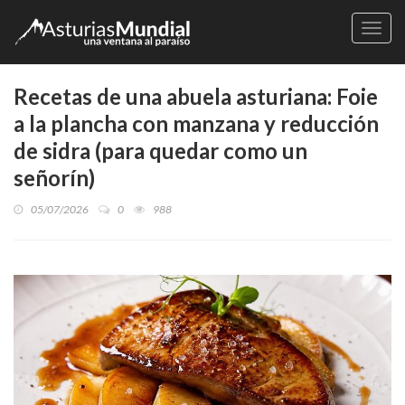
Naveg
Recetas de una abuela asturiana: Foie
a la plancha con manzana y reducción
de sidra (para quedar como un
señorín)
05/07/2026
0
988