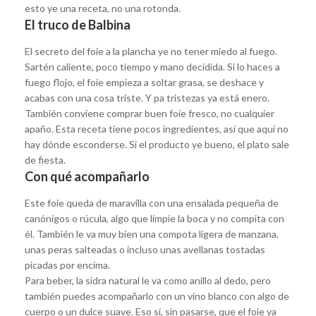
esto ye una receta, no una rotonda.
El truco de Balbina
El secreto del foie a la plancha ye no tener miedo al fuego.
Sartén caliente, poco tiempo y mano decidida. Si lo haces a
fuego flojo, el foie empieza a soltar grasa, se deshace y
acabas con una cosa triste. Y pa tristezas ya está enero.
También conviene comprar buen foie fresco, no cualquier
apaño. Esta receta tiene pocos ingredientes, así que aquí no
hay dónde esconderse. Si el producto ye bueno, el plato sale
de fiesta.
Con qué acompañarlo
Este foie queda de maravilla con una ensalada pequeña de
canónigos o rúcula, algo que limpie la boca y no compita con
él. También le va muy bien una compota ligera de manzana,
unas peras salteadas o incluso unas avellanas tostadas
picadas por encima.
Para beber, la sidra natural le va como anillo al dedo, pero
también puedes acompañarlo con un vino blanco con algo de
cuerpo o un dulce suave. Eso sí, sin pasarse, que el foie ya