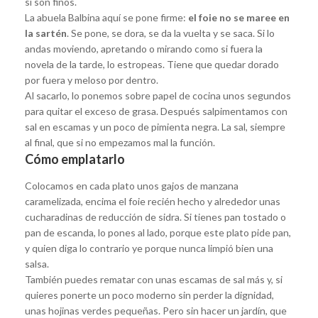
si son finos.
La abuela Balbina aquí se pone firme:
el foie no se maree en
la sartén
. Se pone, se dora, se da la vuelta y se saca. Si lo
andas moviendo, apretando o mirando como si fuera la
novela de la tarde, lo estropeas. Tiene que quedar dorado
por fuera y meloso por dentro.
Al sacarlo, lo ponemos sobre papel de cocina unos segundos
para quitar el exceso de grasa. Después salpimentamos con
sal en escamas y un poco de pimienta negra. La sal, siempre
al final, que si no empezamos mal la función.
Cómo emplatarlo
Colocamos en cada plato unos gajos de manzana
caramelizada, encima el foie recién hecho y alrededor unas
cucharadinas de reducción de sidra. Si tienes pan tostado o
pan de escanda, lo pones al lado, porque este plato pide pan,
y quien diga lo contrario ye porque nunca limpió bien una
salsa.
También puedes rematar con unas escamas de sal más y, si
quieres ponerte un poco moderno sin perder la dignidad,
unas hojinas verdes pequeñas. Pero sin hacer un jardín, que