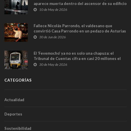
aparece muerta dentro del ascensor de su edificio
y las cámaras captan sus últimos minutos
10 de May de 2026
Fallece Nicolás Parrondo, el valdesano que
convirtió Casa Parrondo en un pedazo de Asturias
en Madrid
30 de Jun de 2026
El ‘Fevemocho’ ya no es solo una chapuza: el
Tribunal de Cuentas cifra en casi 20 millones el
sobrecoste de los trenes que no cabían por los
30 de May de 2026
túneles
CATEGORÍAS
Actualidad
Deportes
Sostenibilidad