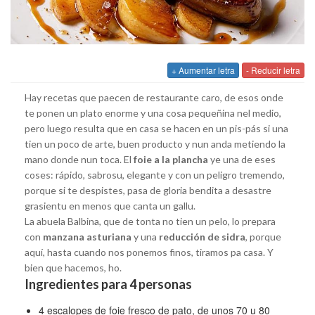
+ Aumentar letra
- Reducir letra
Hay recetas que paecen de restaurante caro, de esos onde
te ponen un plato enorme y una cosa pequeñina nel medio,
pero luego resulta que en casa se hacen en un pis-pás si una
tien un poco de arte, buen producto y nun anda metiendo la
mano donde nun toca. El
foie a la plancha
ye una de eses
coses: rápido, sabrosu, elegante y con un peligro tremendo,
porque si te despistes, pasa de gloria bendita a desastre
grasientu en menos que canta un gallu.
La abuela Balbina, que de tonta no tien un pelo, lo prepara
con
manzana asturiana
y una
reducción de sidra
, porque
aquí, hasta cuando nos ponemos finos, tiramos pa casa. Y
bien que hacemos, ho.
Ingredientes para 4 personas
4 escalopes de foie fresco de pato, de unos 70 u 80