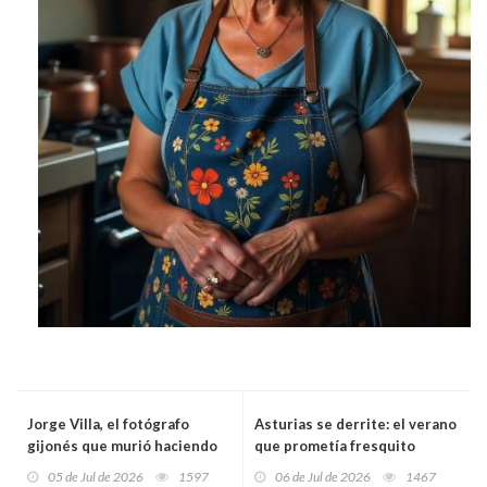
Jorge Villa, el fotógrafo
Asturias se derrite: el verano
gijonés que murió haciendo
que prometía fresquito
lo que amaba en el
empuja al Principado hasta
05 de Jul de 2026
1597
06 de Jul de 2026
1467