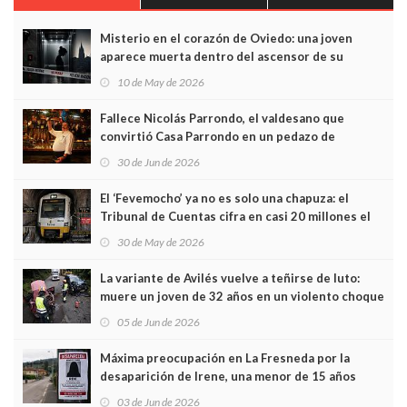
Misterio en el corazón de Oviedo: una joven
aparece muerta dentro del ascensor de su
edificio y las cámaras captan sus últimos minutos
10 de May de 2026
Fallece Nicolás Parrondo, el valdesano que
convirtió Casa Parrondo en un pedazo de
Asturias en Madrid
30 de Jun de 2026
El ‘Fevemocho’ ya no es solo una chapuza: el
Tribunal de Cuentas cifra en casi 20 millones el
sobrecoste de los trenes que no cabían por los
30 de May de 2026
túneles
La variante de Avilés vuelve a teñirse de luto:
muere un joven de 32 años en un violento choque
frontal
05 de Jun de 2026
Máxima preocupación en La Fresneda por la
desaparición de Irene, una menor de 15 años
03 de Jun de 2026