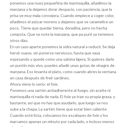
ponemos una nuez pequeñina de mantequilla, añadimos la
manzana y la dejamos dorar despacio, con paciencia, que la
prisa ye muy mala consejera. Cuando empiece a coger color,
añadimos el azúcar moreno y dejamos que se caramelice un
poco. Tiene que quedar tierna, doradina, pero no hecha
compota. Que se note la manzana, que pa puré ya tenemos
otros días.
En un cazo aparte ponemos la sidra natural a reducir. Se deja
hervir suave, sin ponerse nerviosos, hasta que vaya
espesando y quede como una salsina ligera. Si quieres darle
un puntín más vivo, puedes añadir unas gotas de vinagre de
manzana. Eso levanta el plato, como cuando abres la ventana
en casa después de freír sardines.
Ahora viene lo serio: el foie.
Ponemos una sartén antiadherente al fuego, sin aceite ni
mantequilla ni nada de nada. El foie ya trae su propia grasa, y
bastante, así que no hay que ayudarlo, que luego se nos
sube a la chepa. La sartén tiene que estar bien caliente.
Cuando esté lista, colocamos los escalopes de foie y los
marcamos apenas un minuto por cada lado, o incluso menos