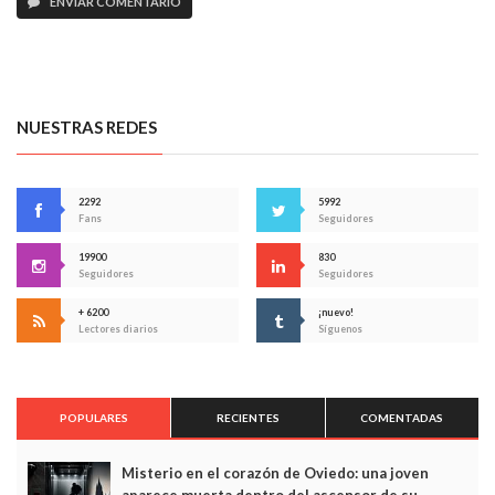
ENVIAR COMENTARIO
NUESTRAS REDES
2292
5992
Fans
Seguidores
19900
830
Seguidores
Seguidores
+ 6200
¡nuevo!
Lectores diarios
Síguenos
POPULARES
RECIENTES
COMENTADAS
Misterio en el corazón de Oviedo: una joven