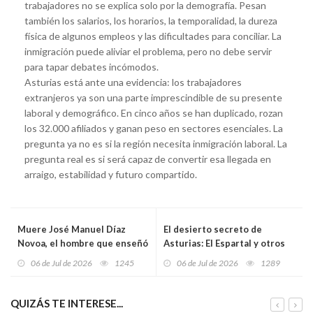
trabajadores no se explica solo por la demografía. Pesan
también los salarios, los horarios, la temporalidad, la dureza
física de algunos empleos y las dificultades para conciliar. La
inmigración puede aliviar el problema, pero no debe servir
para tapar debates incómodos.
Asturias está ante una evidencia: los trabajadores
extranjeros ya son una parte imprescindible de su presente
laboral y demográfico. En cinco años se han duplicado, rozan
los 32.000 afiliados y ganan peso en sectores esenciales. La
pregunta ya no es si la región necesita inmigración laboral. La
pregunta real es si será capaz de convertir esa llegada en
arraigo, estabilidad y futuro compartido.
Muere José Manuel Díaz
El desierto secreto de
Novoa, el hombre que enseñó
Asturias: El Espartal y otros
al Sporting a mirar a Europa
seis paisajes de dunas
06 de Jul de 2026
1245
06 de Jul de 2026
1289
desde Mareo
espectaculares en España
QUIZÁS TE INTERESE...