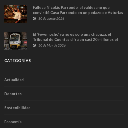
Fallece Nicolás Parrondo, el valdesano que
convirtió Casa Parrondo en un pedazo de Asturias
en Madrid
30 de Jun de 2026
El ‘Fevemocho’ ya no es solo una chapuza: el
Tribunal de Cuentas cifra en casi 20 millones el
sobrecoste de los trenes que no cabían por los
30 de May de 2026
túneles
CATEGORÍAS
Actualidad
Deportes
Sostenibilidad
Economía