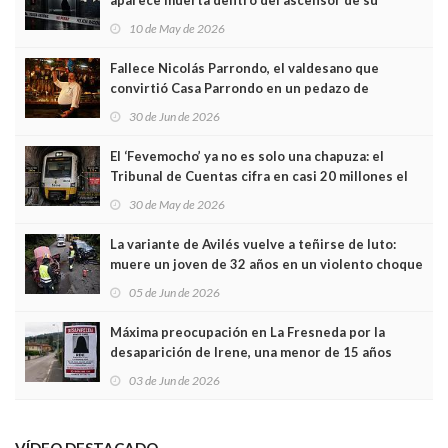
aparece muerta dentro del ascensor de su
edificio y las cámaras captan sus últimos minutos
10 de May de 2026
Fallece Nicolás Parrondo, el valdesano que
convirtió Casa Parrondo en un pedazo de
Asturias en Madrid
30 de Jun de 2026
El ‘Fevemocho’ ya no es solo una chapuza: el
Tribunal de Cuentas cifra en casi 20 millones el
sobrecoste de los trenes que no cabían por los
30 de May de 2026
túneles
La variante de Avilés vuelve a teñirse de luto:
muere un joven de 32 años en un violento choque
frontal
05 de Jun de 2026
Máxima preocupación en La Fresneda por la
desaparición de Irene, una menor de 15 años
03 de Jun de 2026