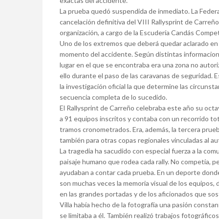
exactas del accidente.
La prueba quedó suspendida de inmediato. La Federa
cancelación definitiva del VIII Rallysprint de Carreño
organización, a cargo de la Escudería Candás Compet
Uno de los extremos que deberá quedar aclarado en la
momento del accidente. Según distintas informaciones
lugar en el que se encontraba era una zona no autori
ello durante el paso de las caravanas de seguridad. 
la investigación oficial la que determine las circuns
secuencia completa de lo sucedido.
El Rallysprint de Carreño celebraba este año su octa
a 91 equipos inscritos y contaba con un recorrido to
tramos cronometrados. Era, además, la tercera prue
también para otras copas regionales vinculadas al a
La tragedia ha sacudido con especial fuerza a la com
paisaje humano que rodea cada rally. No competía, per
ayudaban a contar cada prueba. En un deporte donde 
son muchas veces la memoria visual de los equipos, 
en las grandes portadas y de los aficionados que sos
Villa había hecho de la fotografía una pasión consta
se limitaba a él. También realizó trabajos fotográfic