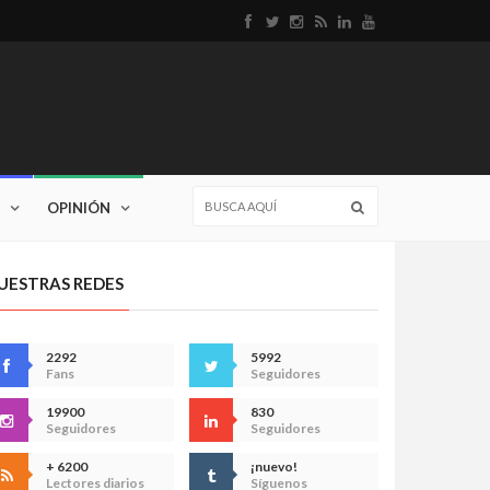
OPINIÓN
UESTRAS REDES
2292
5992
Fans
Seguidores
19900
830
Seguidores
Seguidores
+ 6200
¡nuevo!
Lectores diarios
Síguenos