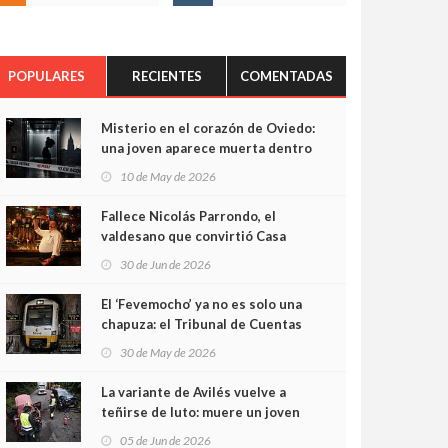
POPULARES
RECIENTES
COMENTADAS
Misterio en el corazón de Oviedo:
una joven aparece muerta dentro
del ascensor de su edificio y las
10 de May de 2026
cámaras captan sus últimos
minutos
Fallece Nicolás Parrondo, el
valdesano que convirtió Casa
Parrondo en un pedazo de
30 de Jun de 2026
Asturias en Madrid
El ‘Fevemocho’ ya no es solo una
chapuza: el Tribunal de Cuentas
cifra en casi 20 millones el
30 de May de 2026
sobrecoste de los trenes que no
cabían por los túneles
La variante de Avilés vuelve a
teñirse de luto: muere un joven
de 32 años en un violento choque
05 de Jun de 2026