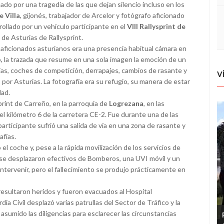
o por una tragedia de las que dejan silencio incluso en los
e Villa
, gijonés, trabajador de Arcelor y fotógrafo aficionado
rrollado por un vehículo participante en el
VIII Rallysprint de
de Asturias de Rallysprint.
aficionados asturianos era una presencia habitual cámara en
o, la trazada que resume en una sola imagen la emoción de un
ias, coches de competición, derrapajes, cambios de rasante y
V
por Asturias. La fotografía era su refugio, su manera de estar
dad.
print de Carreño, en la parroquia de
Logrezana
, en las
el kilómetro 6 de la carretera CE-2. Fue durante una de las
rticipante sufrió una salida de vía en una zona de rasante y
afías.
el coche y, pese a la rápida movilización de los servicios de
r se desplazaron efectivos de Bomberos, una UVI móvil y un
intervenir, pero el fallecimiento se produjo prácticamente en
n resultaron heridos y fueron evacuados al Hospital
ia Civil desplazó varias patrullas del Sector de Tráfico y la
asumido las diligencias para esclarecer las circunstancias