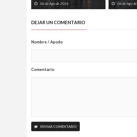
hijos huérfanos
sido condena
06 de Ago de 2026
06 de Ago d
Guardia Civil
portar armas
DEJAR UN COMENTARIO
Nombre / Apodo
Comentario
ENVIAR COMENTARIO