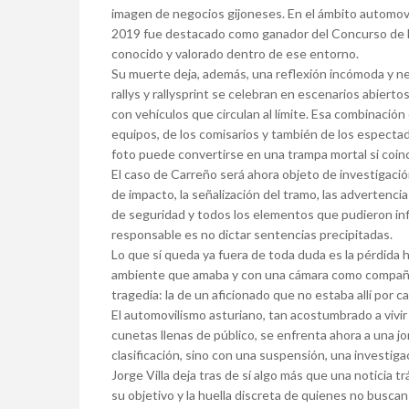
imagen de negocios gijoneses. En el ámbito automovi
2019 fue destacado como ganador del Concurso de Fo
conocido y valorado dentro de ese entorno.
Su muerte deja, además, una reflexión incómoda y ne
rallys y rallysprint se celebran en escenarios abiertos
con vehículos que circulan al límite. Esa combinación 
equipos, de los comisarios y también de los especta
foto puede convertirse en una trampa mortal si coinc
El caso de Carreño será ahora objeto de investigación
de impacto, la señalización del tramo, las advertencias
de seguridad y todos los elementos que pudieron infl
responsable es no dictar sentencias precipitadas.
Lo que sí queda ya fuera de toda duda es la pérdida 
ambiente que amaba y con una cámara como compañer
tragedia: la de un aficionado que no estaba allí por ca
El automovilismo asturiano, tan acostumbrado a vivir
cunetas llenas de público, se enfrenta ahora a una j
clasificación, sino con una suspensión, una investigac
Jorge Villa deja tras de sí algo más que una noticia tr
su objetivo y la huella discreta de quienes no busc