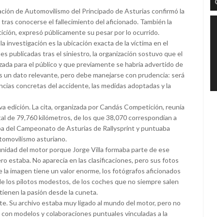
ción de Automovilismo del Principado de Asturias confirmó la
 tras conocerse el fallecimiento del aficionado. También la
ición, expresó públicamente su pesar por lo ocurrido.
 investigación es la ubicación exacta de la víctima en el
 publicadas tras el siniestro, la organización sostuvo que el
zada para el público y que previamente se habría advertido de
Es un dato relevante, pero debe manejarse con prudencia: será
tancias concretas del accidente, las medidas adoptadas y la
va edición. La cita, organizada por Candás Competición, reunía
tal de 79,760 kilómetros, de los que 38,070 correspondían a
ba del Campeonato de Asturias de Rallysprint y puntuaba
utomovilismo asturiano.
unidad del motor porque Jorge Villa formaba parte de ese
o estaba. No aparecía en las clasificaciones, pero sus fotos
la imagen tiene un valor enorme, los fotógrafos aficionados
de los pilotos modestos, de los coches que no siempre salen
tienen la pasión desde la cuneta.
nte. Su archivo estaba muy ligado al mundo del motor, pero no
os con modelos y colaboraciones puntuales vinculadas a la