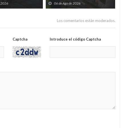
do, expulsado de la
la comunidad que menos crece
mue
e 2026
06 de Ago de 2026
0
 y tenía prohibido
age
Los comentarios están moderados.
Captcha
Introduce el código Captcha