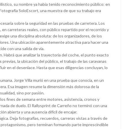
lístico, su nombre ya había tenido reconocimiento público: en
tografía SoloEscort, una muestra de que su trabajo era
cesaria sobre la seguridad en las pruebas de carretera. Los
, en carreteras reales, con público repartido por el recorrido y
exige una disciplina absoluta: de los organizadores, de los
dores. Una ubicación aparentemente atractiva para hacer una
ide con una salida de vía.
. Habrá que analizar la trayectoria del coche, el punto exacto
 previas, la ubicación del público, el trabajo de las caravanas
uir en el desenlace. Hasta que esas diligencias concluyan, lo
humana. Jorge Villa murió en una prueba que conocía, en un
a. Esa imagen resume la dimensión más dolorosa de la
sualidad, sino por pasión.
 los fines de semana entre motores, asistencia, cronos y
ornada de duelo. El Rallysprint de Carreño no terminó con una
ión abierta y una ausencia difícil de encajar.
ágica. Deja fotografías, recuerdos, carreras vistas a través de
an protagonismo, pero terminan formando parte imprescindible