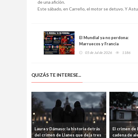
de una afición.
Este sábado, en Carreño, el motor se detuvo. Y Astu
El Mundial ya no perdona:
Marruecos y Francia
sobreviven al primer corte y
05 de Jul de 2026
1186
España mira a Portugal en
una final anticipada
QUIZÁS TE INTERESE...
Laura y Dámaso: la historia detrás
El crimen de
del crimen de Llanes que deja tres
cadena de ale