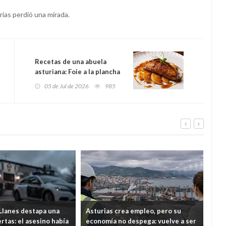
rias perdió una mirada.
Recetas de una abuela
asturiana: Foie a la plancha
con manzana y reducción de
05 de Jul de 2026
985
sidra (para quedar como un
señorín)
 Llanes destapa una
Asturias crea empleo, pero su
Un g
rtas: el asesino había
economía no despega: vuelve a ser
expa