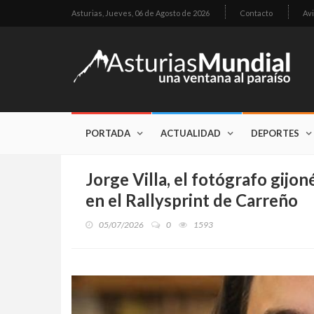
Asturias,
Jueves, 06 de Agosto de 2026
Contacto
Avi
PORTADA
ACTUALIDAD
DEPORTES
Jorge Villa, el fotógrafo gij
en el Rallysprint de Carreño
05/07/2026
0
1593