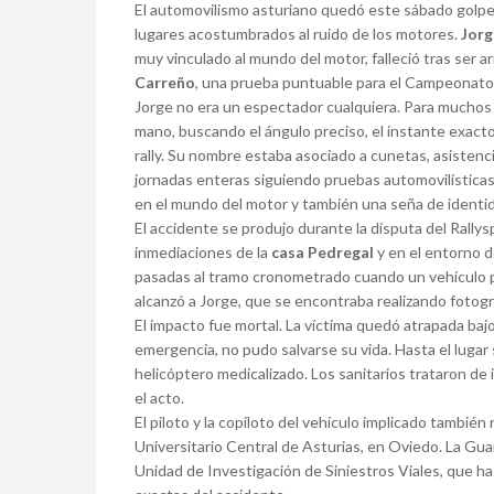
El automovilismo asturiano quedó este sábado golpead
lugares acostumbrados al ruido de los motores.
Jorg
muy vinculado al mundo del motor, falleció tras ser a
Carreño
, una prueba puntuable para el Campeonato 
Jorge no era un espectador cualquiera. Para muchos 
mano, buscando el ángulo preciso, el instante exact
rally. Su nombre estaba asociado a cunetas, asistenc
jornadas enteras siguiendo pruebas automovilísticas 
en el mundo del motor y también una seña de identi
El accidente se produjo durante la disputa del Rallys
inmediaciones de la
casa Pedregal
y en el entorno d
pasadas al tramo cronometrado cuando un vehículo pa
alcanzó a Jorge, que se encontraba realizando fotogr
El impacto fue mortal. La víctima quedó atrapada bajo 
emergencia, no pudo salvarse su vida. Hasta el luga
helicóptero medicalizado. Los sanitarios trataron de 
el acto.
El piloto y la copiloto del vehículo implicado tambié
Universitario Central de Asturias, en Oviedo. La Guard
Unidad de Investigación de Siniestros Viales, que ha 