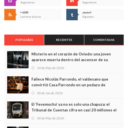
Seguidores
Seguidores
+ 6200
¡nuevo!
Lectores diarios
Síguenos
POPULARES
RECIENTES
COMENTADAS
Misterio en el corazón de Oviedo: una joven
aparece muerta dentro del ascensor de su
edificio y las cámaras captan sus últimos minutos
10 de May de 2026
Fallece Nicolás Parrondo, el valdesano que
convirtió Casa Parrondo en un pedazo de
Asturias en Madrid
30 de Jun de 2026
El ‘Fevemocho’ ya no es solo una chapuza: el
Tribunal de Cuentas cifra en casi 20 millones el
sobrecoste de los trenes que no cabían por los
30 de May de 2026
túneles