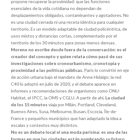
propone recuperar la proximidad: que las funciones
esenciales de la vida cotidiana no dependan de
desplazamientos obligados, contaminantes y agotadores. No
es una ciudad cerrada ni una receta idéntica para cualquier
territorio. Es un modelo adaptable de ciudad policéntrica, de
usos mixtos y distancias cortas, complementado por el
territorio de los 30 minutos para zonas menos densas.
Moreno
no escribe desde fuera de la conversación: es el
creador del concepto y quien relata cómo pasó de sus
investigaciones sobre cronourbanismo, cronotopía y
proximidad a las políticas públicas.
París lo convirtió en eje
de acción urbana bajo el mandato de Anne Hidalgo; la red
C40 lo adoptó en julio de 2020, y el debate aparece en
informes y recomendaciones de organismos como ONU-
Habitat, el IPCC, la OMS y CGLU. A partir de ahí,
La ciudad
de los 15 minutos
viaja por Milán, Portland, Cleveland,
Buenos Aires, Susa, Melbourne, Busan, Escocia, Île-de-
France y pequeños municipios que han adaptado la idea a
escalas y contextos muy distintos.
No es un debate local ni una moda parisina: es una de las
formas en que las ciudades están nombrando su futuro.