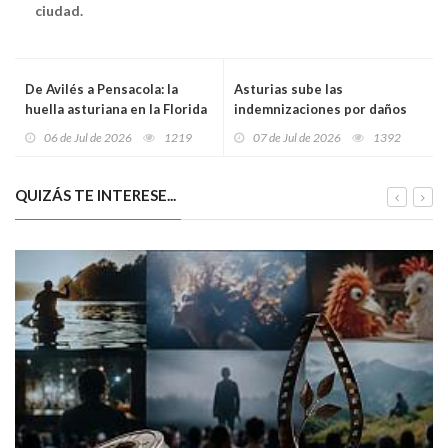
ciudad.
De Avilés a Pensacola: la
Asturias sube las
huella asturiana en la Florida
indemnizaciones por daños
que ayudó a nacer a Estados
de fauna silvestre: hasta un
06 de Jul de 2026
1219
07 de Jul de 2026
1392
Unidos
27% más para el ganado
vacuno
QUIZÁS TE INTERESE...