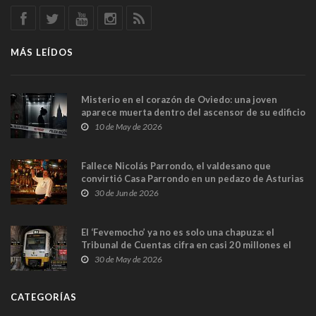
MÁS LEÍDOS
Misterio en el corazón de Oviedo: una joven
aparece muerta dentro del ascensor de su edificio
y las cámaras captan sus últimos minutos
10 de May de 2026
Fallece Nicolás Parrondo, el valdesano que
convirtió Casa Parrondo en un pedazo de Asturias
en Madrid
30 de Jun de 2026
El ‘Fevemocho’ ya no es solo una chapuza: el
Tribunal de Cuentas cifra en casi 20 millones el
sobrecoste de los trenes que no cabían por los
30 de May de 2026
túneles
CATEGORÍAS