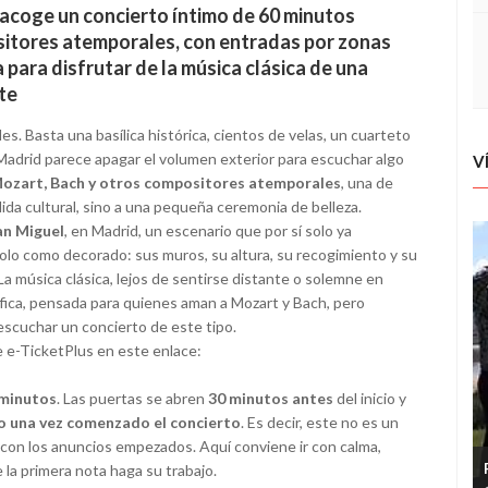
l acoge un concierto íntimo de 60 minutos
itores atemporales, con entradas por zonas
para disfrutar de la música clásica de una
te
es. Basta una basílica histórica, cientos de velas, un cuarteto
 Madrid parece apagar el volumen exterior para escuchar algo
V
Mozart, Bach y otros compositores atemporales
, una de
ida cultural, sino a una pequeña ceremonia de belleza.
San Miguel
, en Madrid, un escenario que por sí solo ya
a solo como decorado: sus muros, su altura, su recogimiento y su
a música clásica, lejos de sentirse distante o solemne en
áfica, pensada para quienes aman a Mozart y Bach, pero
scuchar un concierto de este tipo.
e e-TicketPlus en este enlace:
 minutos
. Las puertas se abren
30 minutos antes
del inicio y
so una vez comenzado el concierto
. Es decir, este no es un
e con los anuncios empezados. Aquí conviene ir con calma,
 la primera nota haga su trabajo.