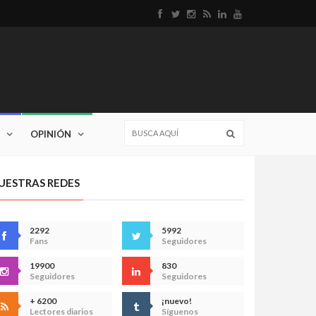
OPINIÓN
UESTRAS REDES
2292
5992
Fans
Seguidores
19900
830
Seguidores
Seguidores
+ 6200
¡nuevo!
Lectores diarios
Síguenos