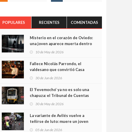
POPULARES
RECIENTES
COMENTADAS
Misterio en el corazón de Oviedo:
una joven aparece muerta dentro
del ascensor de su edificio y las
10 de May de 2026
cámaras captan sus últimos
minutos
Fallece Nicolás Parrondo, el
valdesano que convirtió Casa
Parrondo en un pedazo de
30 de Jun de 2026
Asturias en Madrid
El ‘Fevemocho’ ya no es solo una
chapuza: el Tribunal de Cuentas
cifra en casi 20 millones el
30 de May de 2026
sobrecoste de los trenes que no
cabían por los túneles
La variante de Avilés vuelve a
teñirse de luto: muere un joven
de 32 años en un violento choque
05 de Jun de 2026