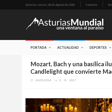
Asturias,
Jueves, 06 de Agosto de 2026
Contacto
Avi
PORTADA
ACTUALIDAD
DEPORTES
Mozart, Bach y una basílica il
Candlelight que convierte Ma
24/05/2026
0
1017