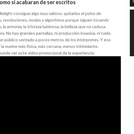
como si acabaran de ser escritos
light consigue algo muy valioso: quitarles el polvo de
s, revoluciones, modas y algoritmos porque siguen tocando
 la armonía, la tristeza luminosa, la belleza que no caduca.
a. No hay grandes pantallas, ni producción invasiva, ni ruido
y un público sentado a pocos metros de los intérpretes. Y eso
: la vuelve más física, más cercana, menos intimidante.
puede ver este vídeo promocional de la experiencia: