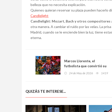
belleza que no necesita explicación.
Quienes quieran reservar su plaza pueden hacerlo d
Candlelight
Candlelight: Mozart, Bach y otros compositores
otra manera. A cambiar el ruido por las velas. La pris
Madrid, cuando se le enciende bien la luz, tiene es
eterna.
Marcos Llorente, el
futbolista que convirtió su
cuerpo en un laboratorio:
24 de May de 2026
1419
luz roja, gafas amarillas,
dieta paleo y una vida a
contracorriente
QUIZÁS TE INTERESE...