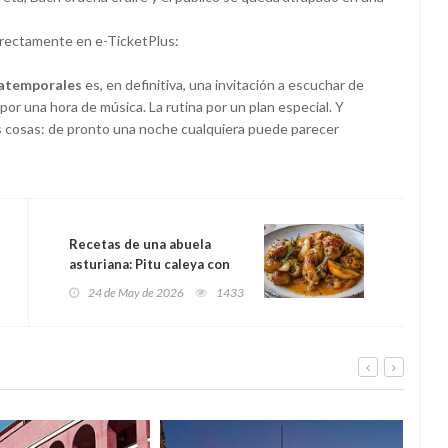
irectamente en e-TicketPlus:
 atemporales
es, en definitiva, una invitación a escuchar de
a por una hora de música. La rutina por un plan especial. Y
tas cosas: de pronto una noche cualquiera puede parecer
Recetas de una abuela
asturiana: Pitu caleya con
manzana, sidrina y patatines
24 de May de 2026
1433
(el guisu que huele a
domingo en Asturias