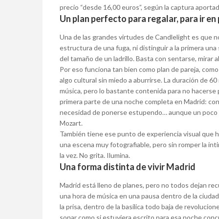
precio “desde 16,00 euros”, según la captura aportad
Un plan perfecto para regalar, para ir en
Una de las grandes virtudes de Candlelight es que no
estructura de una fuga, ni distinguir a la primera un
del tamaño de un ladrillo. Basta con sentarse, mirar 
Por eso funciona tan bien como plan de pareja, como
algo cultural sin miedo a aburrirse. La duración de 6
música, pero lo bastante contenida para no hacerse p
primera parte de una noche completa en Madrid: conc
necesidad de ponerse estupendo… aunque un poco es
Mozart.
También tiene ese punto de experiencia visual que ho
una escena muy fotografiable, pero sin romper la in
la vez. No grita. Ilumina.
Una forma distinta de vivir Madrid
Madrid está lleno de planes, pero no todos dejan rec
una hora de música en una pausa dentro de la ciudad. 
la prisa, dentro de la basílica todo baja de revoluci
sonar como si estuviera escrito para esa noche concr