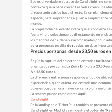
Ese es el verdadero secreto de Candlelight: no cons
contexto que la hace crecer. Las velas crean una atmó
el repertorio clásico hace el resto. Es un plan elegan
especial, para sorprender a alguien o simplemente pa
mundo.
La propia ficha del evento indica que el concierto se 
fecha y hora seleccionables directamente en el sis
los menores de 16 deben ir acompañados por un adul
para personas en silla de ruedas
, un dato importa
Precios por zonas: desde 23,50 euros en 
Según la captura del selector de entradas facilitada 
organizados por zonas. La
Zona D
figura a
23,50 eur
A
a
46,50 euros
.
La diferencia entre zonas responde al tipo de ubicac
experiencias, quien quiera una entrada más económi
quienes busquen una mayor cercanía o una mejor visib
La reserva puede completarse aquí:
Candlelight
En la landing de e-TicketPlus también se presenta el
Candlelight en Madrid y se muestra el botón de
“Res