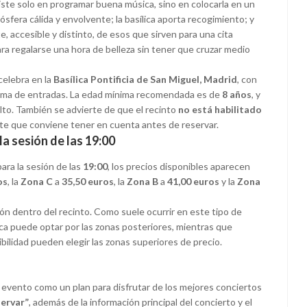
iste solo en programar buena música, sino en colocarla en un
sfera cálida y envolvente; la basílica aporta recogimiento; y
te, accesible y distinto, de esos que sirven para una cita
ra regalarse una hora de belleza sin tener que cruzar medio
celebra en la
Basílica Pontificia de San Miguel, Madrid
, con
tema de entradas. La edad mínima recomendada es de
8 años
, y
to. También se advierte de que el recinto
no está habilitado
nte que conviene tener en cuenta antes de reservar.
la sesión de las 19:00
para la sesión de las
19:00
, los precios disponibles aparecen
os
, la
Zona C
a
35,50 euros
, la
Zona B
a
41,00 euros
y la
Zona
ión dentro del recinto. Como suele ocurrir en este tipo de
ca puede optar por las zonas posteriores, mientras que
ilidad pueden elegir las zonas superiores de precio.
 evento como un plan para disfrutar de los mejores conciertos
ervar”
, además de la información principal del concierto y el