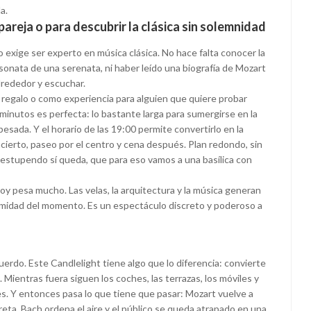
a.
 pareja o para descubrir la clásica sin solemnidad
 exige ser experto en música clásica. No hace falta conocer la
a sonata de una serenata, ni haber leído una biografía de Mozart
alrededor y escuchar.
 regalo o como experiencia para alguien que quiere probar
0 minutos es perfecta: lo bastante larga para sumergirse en la
esada. Y el horario de las 19:00 permite convertirlo en la
ierto, paseo por el centro y cena después. Plan redondo, sin
tupendo sí queda, que para eso vamos a una basílica con
y pesa mucho. Las velas, la arquitectura y la música generan
timidad del momento. Es un espectáculo discreto y poderoso a
uerdo. Este Candlelight tiene algo que lo diferencia: convierte
Mientras fuera siguen los coches, las terrazas, los móviles y
ones. Y entonces pasa lo que tiene que pasar: Mozart vuelve a
eta, Bach ordena el aire y el público se queda atrapado en una