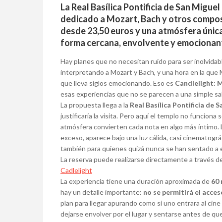
La Real Basílica Pontificia de San Migue
dedicado a Mozart, Bach y otros compos
desde 23,50 euros y una atmósfera única 
forma cercana, envolvente y emocionan
Hay planes que no necesitan ruido para ser inolvidabl
interpretando a Mozart y Bach, y una hora en la que
que lleva siglos emocionando. Eso es
Candlelight: 
esas experiencias que no se parecen a una simple sal
La propuesta llega a la
Real Basílica Pontificia de 
justificaría la visita. Pero aquí el templo no funcion
atmósfera convierten cada nota en algo más íntimo. L
exceso, aparece bajo una luz cálida, casi cinematogr
también para quienes quizá nunca se han sentado a e
La reserva puede realizarse directamente a través d
Cadlelight
La experiencia tiene una duración aproximada de
60
hay un detalle importante:
no se permitirá el acce
plan para llegar apurando como si uno entrara al cin
dejarse envolver por el lugar y sentarse antes de que