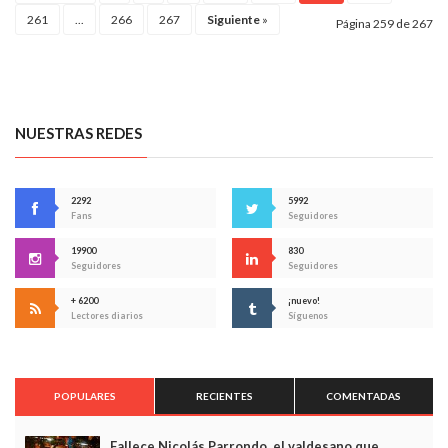
261
...
266
267
Siguiente
»
Página 259 de 267
NUESTRAS REDES
2292
5992
Fans
Seguidores
19900
830
Seguidores
Seguidores
+ 6200
¡nuevo!
Lectores diarios
Síguenos
POPULARES
RECIENTES
COMENTADAS
Fallece Nicolás Parrondo, el valdesano que