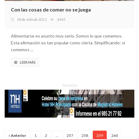
Con las cosas de comer no se juega
18 de Julio de 2011
3445
Alimentarse es asunto muy serio. Somos lo que comemos.
Esta afirmación es tan popular como cierta. Simplificando: si
comemos ...
LEER MÁS
ANUNCIO
«
Anterior
1
2
...
257
258
259
260