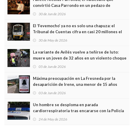
convirtió Casa Parrondo en un pedazo de
Asturias en Madrid
30 de Jun de 2026
El ‘Fevemocho’ ya no es solo una chapuza: el
Tribunal de Cuentas cifra en casi 20 millones el
sobrecoste de los trenes que no cabían por los
30 de May de 2026
túneles
La variante de Avilés vuelve a teñirse de luto:
muere un joven de 32 años en un violento choque
frontal
05 de Jun de 2026
Máxima preocupación en La Fresneda por la
desaparición de Irene, una menor de 15 años
03 de Jun de 2026
Un hombre se desploma en parada
cardiorrespiratoria tras encararse con la Policía
Local en Luanco
24 de May de 2026