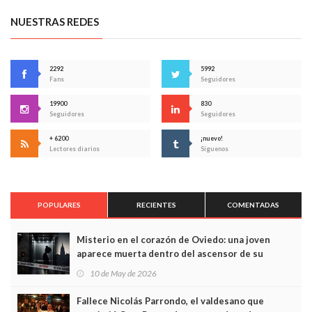
NUESTRAS REDES
2292
5992
Fans
Seguidores
19900
830
Seguidores
Seguidores
+ 6200
¡nuevo!
Lectores diarios
Síguenos
POPULARES
RECIENTES
COMENTADAS
Misterio en el corazón de Oviedo: una joven
aparece muerta dentro del ascensor de su
edificio y las cámaras captan sus últimos minutos
10 de May de 2026
Fallece Nicolás Parrondo, el valdesano que