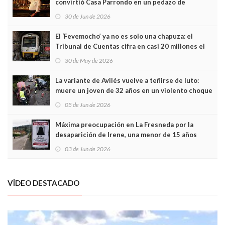
convirtió Casa Parrondo en un pedazo de
Asturias en Madrid
30 de Jun de 2026
El ‘Fevemocho’ ya no es solo una chapuza: el
Tribunal de Cuentas cifra en casi 20 millones el
sobrecoste de los trenes que no cabían por los
30 de May de 2026
túneles
La variante de Avilés vuelve a teñirse de luto:
muere un joven de 32 años en un violento choque
frontal
05 de Jun de 2026
Máxima preocupación en La Fresneda por la
desaparición de Irene, una menor de 15 años
03 de Jun de 2026
VÍDEO DESTACADO