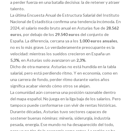
a perder fuerza en una batalla decisiva: la de retener y atraer
talento.
La última Encuesta Anual de Estructura Salarial del Instituto
Nacional de Estadística confirma una tendencia incómoda. En
2024, el salario medio bruto anual en Asturias fue de
28.562
euros
, por debajo de los
29.540 euros
del conjunto de
España. La diferencia, cercana ya a los
1.000 euros anuales
,
no es lo más grave. Lo verdaderamente preocupante es la
velocidad: mientras los sueldos crecieron en España un
5,3%
, en Asturias solo avanzaron un
2,3%
.
Dicho de otra manera: Asturias no está hundida en la tabla
salarial, pero está perdiendo ritmo. Y en economía, como en
una carrera de fondo, perder ritmo durante varios años
significa acabar viendo cómo otros se alejan.
La comunidad aún conserva una posición razonable dentro
del mapa español. No juega en la liga baja de los salarios. Pero
tampoco puede conformarse con vivir de rentas históricas.
Durante décadas, Asturias tuvo sectores capaces de
sostener buenas nóminas: minería, siderurgia, industria
pesada, energía. Ese mundo no ha desaparecido del todo,
pero ya no tira de la economía como antes. La región se ha