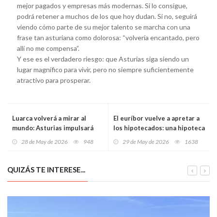
mejor pagados y empresas más modernas. Si lo consigue,
podrá retener a muchos de los que hoy dudan. Si no, seguirá
viendo cómo parte de su mejor talento se marcha con una
frase tan asturiana como dolorosa: “volvería encantado, pero
allí no me compensa”.
Y ese es el verdadero riesgo: que Asturias siga siendo un
lugar magnífico para vivir, pero no siempre suficientemente
atractivo para prosperar.
Luarca volverá a mirar al
El euríbor vuelve a apretar a
mundo: Asturias impulsará
los hipotecados: una hipoteca
desde Valdés un acuerdo
media puede encarecerse ya
28 de May de 2026
948
29 de May de 2026
1638
internacional para reconocer
casi 700 euros al año
la paz como derecho humano
QUIZÁS TE INTERESE...