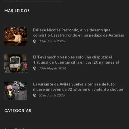
MÁS LEÍDOS
Fallece Nicolás Parrondo, el valdesano que
convirtió Casa Parrondo en un pedazo de Asturias
en Madrid
30 de Jun de 2026
El ‘Fevemocho’ ya no es solo una chapuza: el
Tribunal de Cuentas cifra en casi 20 millones el
sobrecoste de los trenes que no cabían por los
30 de May de 2026
túneles
La variante de Avilés vuelve a teñirse de luto:
muere un joven de 32 años en un violento choque
frontal
05 de Jun de 2026
CATEGORÍAS