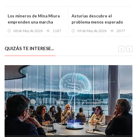
Los mineros de Mina Miura
Asturias descubre el
emprenden una marcha
problema menos esperado
desesperada de 160
con los fondos europeos: ni
08 de May de 2026
1187
09 de May de 2026
2077
kilómetros hasta Oviedo tras
siquiera logra gastarlos a
un año sin cobrar: “No
tiempo
queremos limosna, queremos
QUIZÁS TE INTERESE...
trabajar”