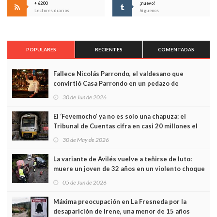
+ 6200
¡nuevo!
Lectores diarios
Síguenos
POPULARES
RECIENTES
COMENTADAS
Fallece Nicolás Parrondo, el valdesano que
convirtió Casa Parrondo en un pedazo de
Asturias en Madrid
30 de Jun de 2026
El ‘Fevemocho’ ya no es solo una chapuza: el
Tribunal de Cuentas cifra en casi 20 millones el
sobrecoste de los trenes que no cabían por los
30 de May de 2026
túneles
La variante de Avilés vuelve a teñirse de luto:
muere un joven de 32 años en un violento choque
frontal
05 de Jun de 2026
Máxima preocupación en La Fresneda por la
desaparición de Irene, una menor de 15 años