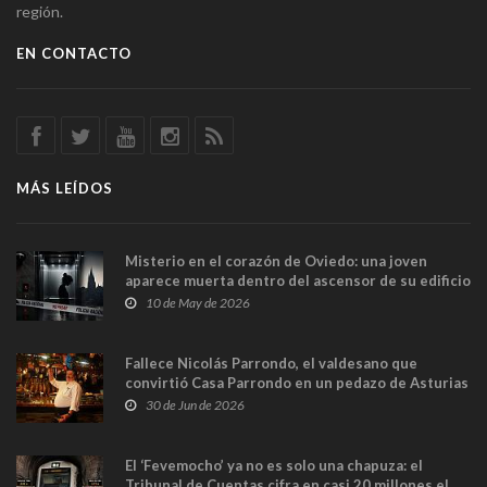
región.
EN CONTACTO
MÁS LEÍDOS
Misterio en el corazón de Oviedo: una joven
aparece muerta dentro del ascensor de su edificio
y las cámaras captan sus últimos minutos
10 de May de 2026
Fallece Nicolás Parrondo, el valdesano que
convirtió Casa Parrondo en un pedazo de Asturias
en Madrid
30 de Jun de 2026
El ‘Fevemocho’ ya no es solo una chapuza: el
Tribunal de Cuentas cifra en casi 20 millones el