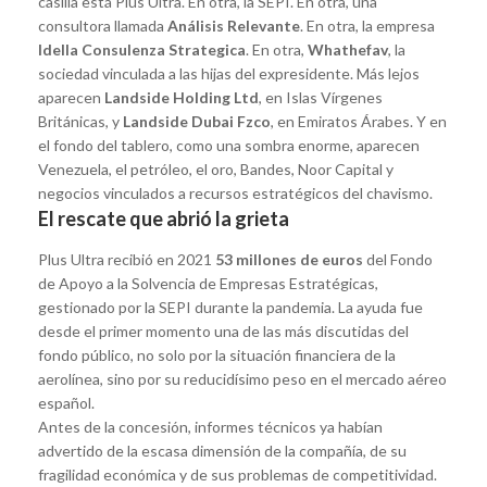
casilla está Plus Ultra. En otra, la SEPI. En otra, una
consultora llamada
Análisis Relevante
. En otra, la empresa
Idella Consulenza Strategica
. En otra,
Whathefav
, la
sociedad vinculada a las hijas del expresidente. Más lejos
aparecen
Landside Holding Ltd
, en Islas Vírgenes
Británicas, y
Landside Dubai Fzco
, en Emiratos Árabes. Y en
el fondo del tablero, como una sombra enorme, aparecen
Venezuela, el petróleo, el oro, Bandes, Noor Capital y
negocios vinculados a recursos estratégicos del chavismo.
El rescate que abrió la grieta
Plus Ultra recibió en 2021
53 millones de euros
del Fondo
de Apoyo a la Solvencia de Empresas Estratégicas,
gestionado por la SEPI durante la pandemia. La ayuda fue
desde el primer momento una de las más discutidas del
fondo público, no solo por la situación financiera de la
aerolínea, sino por su reducidísimo peso en el mercado aéreo
español.
Antes de la concesión, informes técnicos ya habían
advertido de la escasa dimensión de la compañía, de su
fragilidad económica y de sus problemas de competitividad.