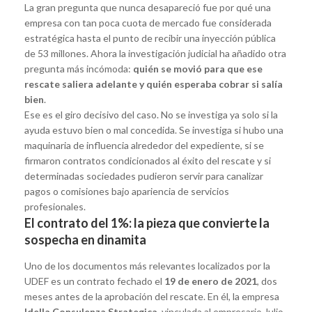
La gran pregunta que nunca desapareció fue por qué una
empresa con tan poca cuota de mercado fue considerada
estratégica hasta el punto de recibir una inyección pública
de 53 millones. Ahora la investigación judicial ha añadido otra
pregunta más incómoda:
quién se movió para que ese
rescate saliera adelante y quién esperaba cobrar si salía
bien
.
Ese es el giro decisivo del caso. No se investiga ya solo si la
ayuda estuvo bien o mal concedida. Se investiga si hubo una
maquinaria de influencia alrededor del expediente, si se
firmaron contratos condicionados al éxito del rescate y si
determinadas sociedades pudieron servir para canalizar
pagos o comisiones bajo apariencia de servicios
profesionales.
El contrato del 1%: la pieza que convierte la
sospecha en dinamita
Uno de los documentos más relevantes localizados por la
UDEF es un contrato fechado el
19 de enero de 2021
, dos
meses antes de la aprobación del rescate. En él, la empresa
Idella Consulenza Strategica
, vinculada al empresario Julio