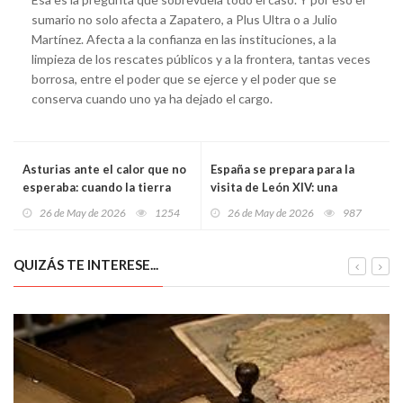
sumario no solo afecta a Zapatero, a Plus Ultra o a Julio
Martínez. Afecta a la confianza en las instituciones, a la
limpieza de los rescates públicos y a la frontera, tantas veces
borrosa, entre el poder que se ejerce y el poder que se
conserva cuando uno ya ha dejado el cargo.
Asturias ante el calor que no
España se prepara para la
esperaba: cuando la tierra
visita de León XIV: una
verde empieza a vivir días de
semana de fe, política,
26 de May de 2026
1254
26 de May de 2026
987
horno
migración y grandes
multitudes
QUIZÁS TE INTERESE...