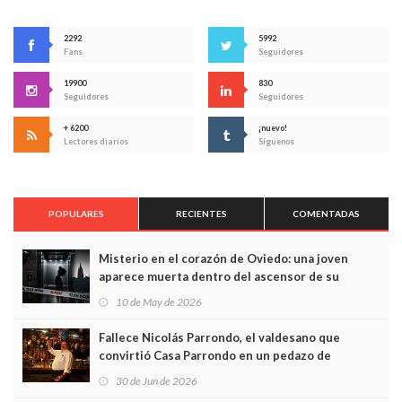
2292
5992
Fans
Seguidores
19900
830
Seguidores
Seguidores
+ 6200
¡nuevo!
Lectores diarios
Síguenos
POPULARES
RECIENTES
COMENTADAS
Misterio en el corazón de Oviedo: una joven
aparece muerta dentro del ascensor de su
edificio y las cámaras captan sus últimos minutos
10 de May de 2026
Fallece Nicolás Parrondo, el valdesano que
convirtió Casa Parrondo en un pedazo de
Asturias en Madrid
30 de Jun de 2026