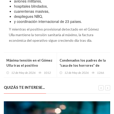
aviones militares,
hospitales blindados,
cuarentenas masivas,
despliegues NBQ,
y coordinación internacional de 23 países.
Y mientras el positivo provisional detectado en el Gómez
Ulla mantiene la tensión sanitaria al máximo, la factura
económica del operativo sigue creciendo día tras día.
Máxima tensión en el Gómez
Condenados los padres de la
Ulla tras el positivo
“casa de los horrores” de
provisional de uno de los
Oviedo: casi cuatro años
12 de May de 2026
1012
12 de May de 2026
1266
españoles aislados por el
aislando a sus hijos entre
brote de hantavirus del
basura, oscuridad y miedo
crucero
enfermizo al exterior
QUIZÁS TE INTERESE...