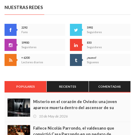
NUESTRAS REDES
2292
5992
Fans
Seguidores
19900
830
Seguidores
Seguidores
+ 6200
¡nuevo!
Lectores diarios
Síguenos
POPULARES
RECIENTES
COMENTADAS
Misterio en el corazón de Oviedo: una joven
aparece muerta dentro del ascensor de su
edificio y las cámaras captan sus últimos minutos
10 de May de 2026
Fallece Nicolás Parrondo, el valdesano que
convirtió Casa Parrondo en un pedazo de