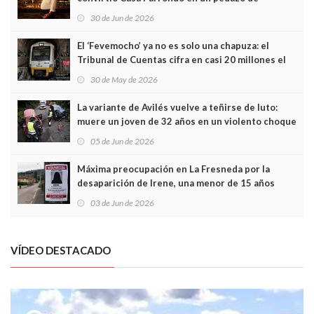
Asturias en Madrid
30 de Jun de 2026
El ‘Fevemocho’ ya no es solo una chapuza: el
Tribunal de Cuentas cifra en casi 20 millones el
sobrecoste de los trenes que no cabían por los
30 de May de 2026
túneles
La variante de Avilés vuelve a teñirse de luto:
muere un joven de 32 años en un violento choque
frontal
05 de Jun de 2026
Máxima preocupación en La Fresneda por la
desaparición de Irene, una menor de 15 años
03 de Jun de 2026
VÍDEO DESTACADO