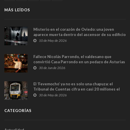
MÁS LEÍDOS
Misterio en el corazón de Oviedo: una joven
aparece muerta dentro del ascensor de su edificio
y las cámaras captan sus últimos minutos
10 de May de 2026
Fallece Nicolás Parrondo, el valdesano que
convirtió Casa Parrondo en un pedazo de Asturias
en Madrid
30 de Jun de 2026
El ‘Fevemocho’ ya no es solo una chapuza: el
Tribunal de Cuentas cifra en casi 20 millones el
sobrecoste de los trenes que no cabían por los
30 de May de 2026
túneles
CATEGORÍAS