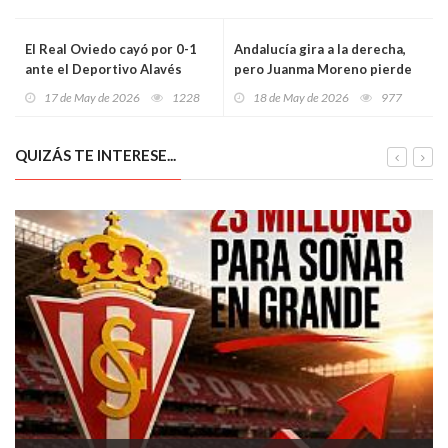
El Real Oviedo cayó por 0-1
Andalucía gira a la derecha,
ante el Deportivo Alavés
pero Juanma Moreno pierde
el escudo de la mayoría
17 de May de 2026
1228
18 de May de 2026
977
absoluta
QUIZÁS TE INTERESE...