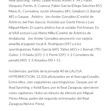
Real Sporting: Yáñez, Guille Rosas (Kevin V. 54'), Pablo
Vázquez, Perrin, A. Cuenca, Pablo García (Diego Sánchez 85'),
Manu R., Corredera, Justin (Amadou 68'), Gelabert (J. Bernal
68') y Gaspar. Árbitro: Jon Ander González (Comité de
Árbitros del País Vasco). Asistido por David Pérez y Luis
Miguel Marín. El cuarto árbitro fue el catalán Pol Arenas. En
el VAR estuvo Luis Mario Milla (Comité de Árbitros de
Andalucía). Jon Ander González amonestó con tarjeta
amarilla al jugador local A. Rodríguez (39') y a los
sportinguistas Pablo García (60'), Yáñez (65') y J. Bernal /79').
Goles: 1-0 Saidu (23'). 1-1 Perrin (29'). 1-2 Corredera de
penalti (40'). 1-3 Amadou (90 + 5').
Incidencias: partido de la jornada 40 de LALIGA
HYPERMOTION. 12.316 aficionados en el Ibercaja Estadio.
Entre ellos, cien seguidores sportinguistas. Gaspar, por el
Real Sporting, y Keidi Bare, por el Real Zaragoza, ejercieron
como capitanes. Hubo un minuto de silencio por Miguel
Pérez Alloza, padre del segundo entrenador del Real
Zaragoza Néstor Pérez.