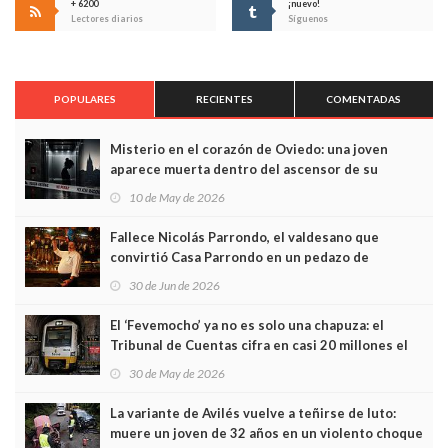
+ 6200
¡nuevo!
Lectores diarios
Síguenos
POPULARES
RECIENTES
COMENTADAS
Misterio en el corazón de Oviedo: una joven
aparece muerta dentro del ascensor de su
edificio y las cámaras captan sus últimos minutos
10 de May de 2026
Fallece Nicolás Parrondo, el valdesano que
convirtió Casa Parrondo en un pedazo de
Asturias en Madrid
30 de Jun de 2026
El ‘Fevemocho’ ya no es solo una chapuza: el
Tribunal de Cuentas cifra en casi 20 millones el
sobrecoste de los trenes que no cabían por los
30 de May de 2026
túneles
La variante de Avilés vuelve a teñirse de luto:
muere un joven de 32 años en un violento choque