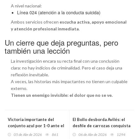
A nivel nacional:
Línea 024 (atención a la conducta suicida)
Ambos servicios ofrecen
escucha activa, apoyo emocional
y atención profesional inmediata
.
Un cierre que deja preguntas, pero
también una lección
La investigación encara su recta final con una conclusión
clara: no hay indicios de criminalidad. Pero el caso deja una
reflexión inevitable.
A veces, las historias más impactantes no tienen un culpable
externo.
Tienen un enemigo invisible: el dolor que no se ve.
Victoria importante del
El Bollo desborda Avilés: el
conjunto azul por 1-0 ante el
desfile de carrozas conquista
Sevilla FC
la calle con niños, tradición y
05 de Abr de 2026
861
06 de Abr de 2026
1294
una ciudad entregada