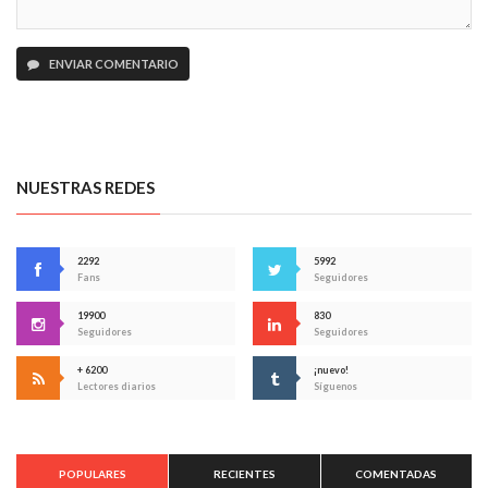
ENVIAR COMENTARIO
NUESTRAS REDES
2292
5992
Fans
Seguidores
19900
830
Seguidores
Seguidores
+ 6200
¡nuevo!
Lectores diarios
Síguenos
POPULARES
RECIENTES
COMENTADAS