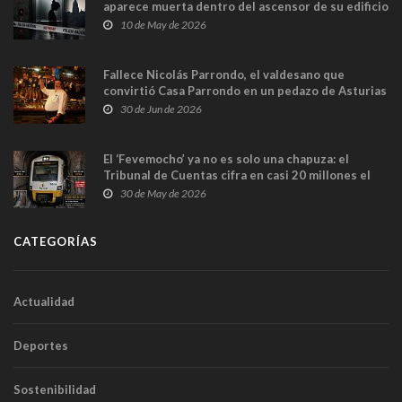
aparece muerta dentro del ascensor de su edificio
y las cámaras captan sus últimos minutos
10 de May de 2026
Fallece Nicolás Parrondo, el valdesano que
convirtió Casa Parrondo en un pedazo de Asturias
en Madrid
30 de Jun de 2026
El ‘Fevemocho’ ya no es solo una chapuza: el
Tribunal de Cuentas cifra en casi 20 millones el
sobrecoste de los trenes que no cabían por los
30 de May de 2026
túneles
CATEGORÍAS
Actualidad
Deportes
Sostenibilidad