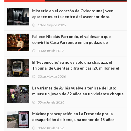
Misterio en el corazón de Oviedo: una joven
aparece muerta dentro del ascensor de su
edificio y las cámaras captan sus últimos minutos
10 de May de 2026
Fallece Nicolás Parrondo, el valdesano que
convirtió Casa Parrondo en un pedazo de
Asturias en Madrid
30 de Jun de 2026
El ‘Fevemocho’ ya no es solo una chapuza: el
Tribunal de Cuentas cifra en casi 20 millones el
sobrecoste de los trenes que no cabían por los
30 de May de 2026
túneles
La variante de Avilés vuelve a teñirse de luto:
muere un joven de 32 años en un violento choque
frontal
05 de Jun de 2026
Máxima preocupación en La Fresneda por la
desaparición de Irene, una menor de 15 años
03 de Jun de 2026