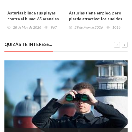
Asturias blinda sus playas
Asturias tiene empleo, pero
contra el humo: 65 arenales
pierde atractivo: los sueldos
se suman a una red que ya
crecen a la mitad que en
28 de May de 2026
967
29 de May de 2026
1016
cuenta con el respaldo
España y amenazan la
masivo de la ciudadanía
retención de talento
QUIZÁS TE INTERESE...