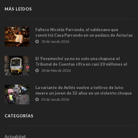
MÁS LEÍDOS
Fallece Nicolás Parrondo, el valdesano que
convirtió Casa Parrondo en un pedazo de Asturias
en Madrid
30 de Jun de 2026
El ‘Fevemocho’ ya no es solo una chapuza: el
Tribunal de Cuentas cifra en casi 20 millones el
sobrecoste de los trenes que no cabían por los
30 de May de 2026
túneles
La variante de Avilés vuelve a teñirse de luto:
muere un joven de 32 años en un violento choque
frontal
05 de Jun de 2026
CATEGORÍAS
Actualidad