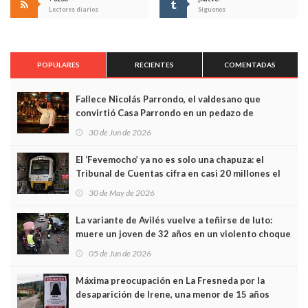
Lectores diarios
Síguenos
POPULARES
RECIENTES
COMENTADAS
Fallece Nicolás Parrondo, el valdesano que
convirtió Casa Parrondo en un pedazo de
Asturias en Madrid
30 de Jun de 2026
El ‘Fevemocho’ ya no es solo una chapuza: el
Tribunal de Cuentas cifra en casi 20 millones el
sobrecoste de los trenes que no cabían por los
30 de May de 2026
túneles
La variante de Avilés vuelve a teñirse de luto:
muere un joven de 32 años en un violento choque
frontal
05 de Jun de 2026
Máxima preocupación en La Fresneda por la
desaparición de Irene, una menor de 15 años