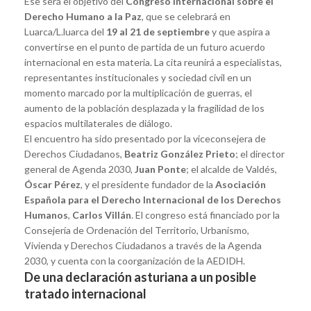
Ese será el objetivo del
Congreso Internacional sobre el
Derecho Humano a la Paz
, que se celebrará en
Luarca/L.luarca del
19 al 21 de septiembre
y que aspira a
convertirse en el punto de partida de un futuro acuerdo
internacional en esta materia. La cita reunirá a especialistas,
representantes institucionales y sociedad civil en un
momento marcado por la multiplicación de guerras, el
aumento de la población desplazada y la fragilidad de los
espacios multilaterales de diálogo.
El encuentro ha sido presentado por la viceconsejera de
Derechos Ciudadanos,
Beatriz González Prieto
; el director
general de Agenda 2030,
Juan Ponte
; el alcalde de Valdés,
Óscar Pérez
, y el presidente fundador de la
Asociación
Española para el Derecho Internacional de los Derechos
Humanos
,
Carlos Villán
. El congreso está financiado por la
Consejería de Ordenación del Territorio, Urbanismo,
Vivienda y Derechos Ciudadanos a través de la Agenda
2030, y cuenta con la coorganización de la AEDIDH.
De una declaración asturiana a un posible
tratado internacional