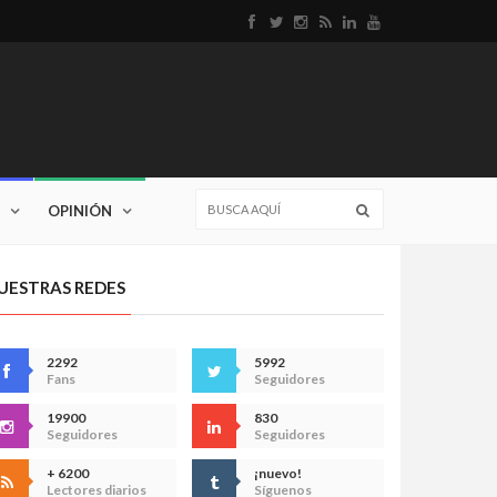
OPINIÓN
UESTRAS REDES
2292
5992
Fans
Seguidores
19900
830
Seguidores
Seguidores
+ 6200
¡nuevo!
Lectores diarios
Síguenos