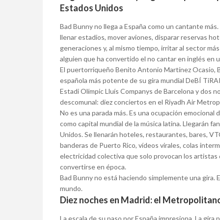
Estados Unidos
Bad Bunny no llega a España como un cantante más. 
llenar estadios, mover aviones, disparar reservas hote
generaciones y, al mismo tiempo, irritar al sector 
alguien que ha convertido el no cantar en inglés en u
El puertorriqueño Benito Antonio Martínez Ocasio, B
española más potente de su gira mundial DeBÍ TiRA
Estadi Olímpic Lluís Companys de Barcelona y dos no
descomunal: diez conciertos en el Riyadh Air Metropo
No es una parada más. Es una ocupación emocional d
como capital mundial de la música latina. Llegarán f
Unidos. Se llenarán hoteles, restaurantes, bares, VTC
banderas de Puerto Rico, vídeos virales, colas inter
electricidad colectiva que solo provocan los artista
convertirse en época.
Bad Bunny no está haciendo simplemente una gira. Es
mundo.
Diez noches en Madrid: el Metropolitano
La escala de su paso por España impresiona. La gira 