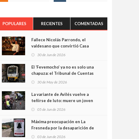
POPULARES
RECIENTES
COMENTADAS
Fallece Nicolás Parrondo, el
valdesano que convirtió Casa
Parrondo en un pedazo de
30 de Jun de 2026
Asturias en Madrid
El ‘Fevemocho’ ya no es solo una
chapuza: el Tribunal de Cuentas
cifra en casi 20 millones el
30 de May de 2026
sobrecoste de los trenes que no
cabían por los túneles
La variante de Avilés vuelve a
teñirse de luto: muere un joven
de 32 años en un violento choque
05 de Jun de 2026
frontal
Máxima preocupación en La
Fresneda por la desaparición de
Irene, una menor de 15 años
03 de Jun de 2026