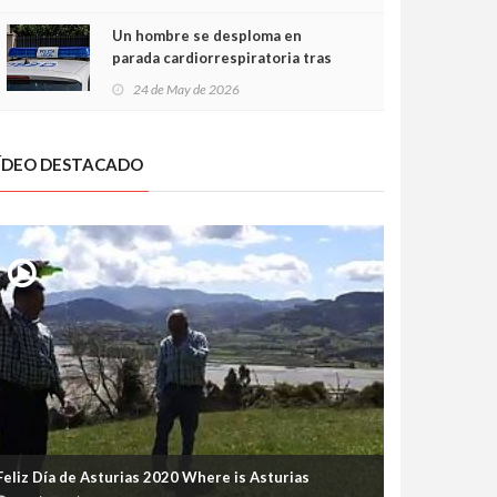
Un hombre se desploma en
parada cardiorrespiratoria tras
encararse con la Policía Local en
24 de May de 2026
Luanco
ÍDEO DESTACADO
Feliz Día de Asturias 2020 Where is Asturias