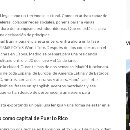
Llega como un terremoto cultural. Como un artista capaz de
leras, colapsar redes sociales, poner a bailar a varias
más duro del trumpismo estadounidense. Que no está mal para
na declaración de principios.
ad Bunny para el planeta entero, entra ahora en la fase
V
R MáS FOToS World Tour. Después de dos conciertos en el
ches en Lisboa, Madrid se prepara para una residencia
litano entre el 30 de mayo y el 15 de junio.
e la ciudad. Durante más de dos semanas, Madrid funcionará
ans de toda España, de Europa, de América Latina y de Estados
, metros, cercanías, terrazas y afters. Habrá camisetas,
minables, frases en spanglish, acentos mezclados y esa
s que ya han dejado de pertenecer a un género para
tá exportando un país, una lengua y una forma de estar en el
 como capital de Puerto Rico
programó dos fechas en Barcelona, el 22 y el 23 de mayo, y diez