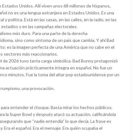
 Estados Unidos. Allí viven unos 68 millones de hispanos,
pañol no es una lengua extranjera en Estados Unidos. Es una
 y política. Está en las casas, en las calles, en la radio, en las
s estadios y en las campañas electorales.
lismo más duro. Para una parte de la derecha
idioma, sino como síntoma de un país que cambia. Y ahí Bad
ito: es la imagen perfecta de una América que no cabe en el
s sectores más reaccionarios.
l de 2026 tuvo tanta carga simbólica. Bad Bunny protagonizó
una actuación prácticamente íntegra en español. No fue un
 cinco minutos. Fue la toma del altar pop estadounidense por un
l trumpismo, una provocación.
para entender el choque. Basta mirar los hechos públicos.
ra la Super Bowl y después atacó su actuación, calificándola
asegurando que “nadie entendía” lo que decía. La frase es
. Era el español. Era el mensaje. Era quién ocupaba el