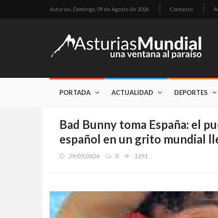
Asturias,
Domingo, 09 de Agosto de 2026
Contacto
A
PORTADA
ACTUALIDAD
DEPORTES
Bad Bunny toma España: el pu
español en un grito mundial l
29/05/2026
0
1291