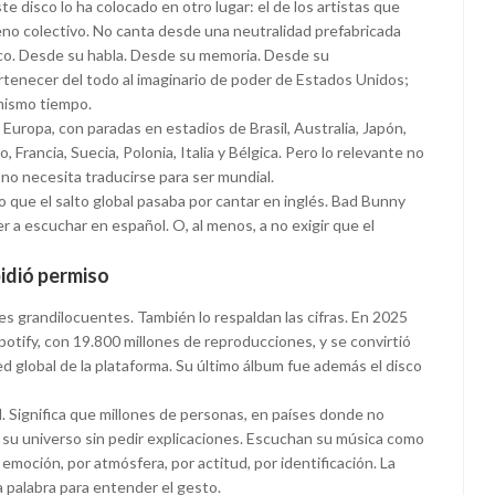
e disco lo ha colocado en otro lugar: el de los artistas que
no colectivo. No canta desde una neutralidad prefabricada
co. Desde su habla. Desde su memoria. Desde su
tenecer del todo al imaginario de poder de Estados Unidos;
 mismo tiempo.
 Europa, con paradas en estadios de Brasil, Australia, Japón,
 Francia, Suecia, Polonia, Italia y Bélgica. Pero lo relevante no
l no necesita traducirse para ser mundial.
o que el salto global pasaba por cantar en inglés. Bad Bunny
 a escuchar en español. O, al menos, a no exigir que el
idió permiso
es grandilocuentes. También lo respaldan las cifras. En 2025
potify, con 19.800 millones de reproducciones, y se convirtió
ed global de la plataforma. Su último álbum fue además el disco
. Significa que millones de personas, en países donde no
 su universo sin pedir explicaciones. Escuchan su música como
 emoción, por atmósfera, por actitud, por identificación. La
a palabra para entender el gesto.