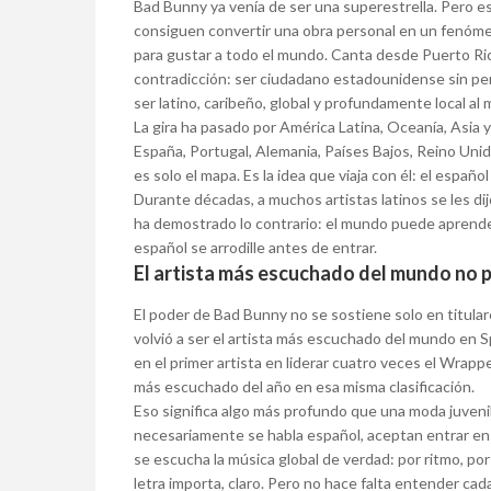
Bad Bunny ya venía de ser una superestrella. Pero est
consiguen convertir una obra personal en un fenóme
para gustar a todo el mundo. Canta desde Puerto Ri
contradicción: ser ciudadano estadounidense sin per
ser latino, caribeño, global y profundamente local al
La gira ha pasado por América Latina, Oceanía, Asia y
España, Portugal, Alemania, Países Bajos, Reino Unido,
es solo el mapa. Es la idea que viaja con él: el españo
Durante décadas, a muchos artistas latinos se les dij
ha demostrado lo contrario: el mundo puede aprender
español se arrodille antes de entrar.
El artista más escuchado del mundo no p
El poder de Bad Bunny no se sostiene solo en titular
volvió a ser el artista más escuchado del mundo en S
en el primer artista en liderar cuatro veces el Wrapp
más escuchado del año en esa misma clasificación.
Eso significa algo más profundo que una moda juvenil
necesariamente se habla español, aceptan entrar en
se escucha la música global de verdad: por ritmo, por
letra importa, claro. Pero no hace falta entender cad