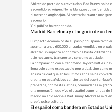
Ahí reside parte de su revolución. Bad Bunny no ha 
escondido su origen. No ha blanqueado su identidad.
el mercado anglosajón. Al contrario: cuanto más gra
escenario.
Y el público ha respondido.
Madrid, Barcelona y el negocio de un f
El impacto económico de su paso por España también 
apuntan a unas 600.000 entradas vendidas en el país
alcanzar un impacto económico de hasta 200 millones
ocio nocturno, transporte y consumo asociado.
La comparación con el fenómeno Taylor Swift es inev
llega solo como espectáculo pop global, sino como g
en una ciudad que en los últimos años se ha convert
urbana en español. Los conciertos del puertorriqueño
preparada, con fiestas latinas, comunidades migrantes,
una generación que vive el español como lengua de fi
Madrid no solo recibe a Bad Bunny. Madrid se mira e
propio pulso cultural.
El español como bandera en Estados Un