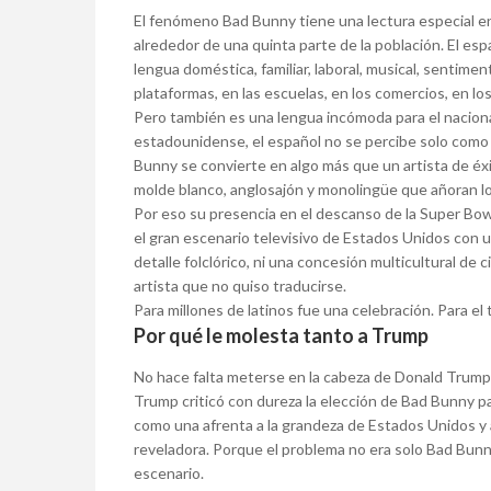
El fenómeno Bad Bunny tiene una lectura especial en
alrededor de una quinta parte de la población. El es
lengua doméstica, familiar, laboral, musical, sentimental
plataformas, en las escuelas, en los comercios, en lo
Pero también es una lengua incómoda para el naciona
estadounidense, el español no se percibe solo como 
Bunny se convierte en algo más que un artista de éx
molde blanco, anglosajón y monolingüe que añoran lo
Por eso su presencia en el descanso de la Super Bow
el gran escenario televisivo de Estados Unidos con 
detalle folclórico, ni una concesión multicultural de
artista que no quiso traducirse.
Para millones de latinos fue una celebración. Para e
Por qué le molesta tanto a Trump
No hace falta meterse en la cabeza de Donald Trump 
Trump criticó con dureza la elección de Bad Bunny pa
como una afrenta a la grandeza de Estados Unidos y 
reveladora. Porque el problema no era solo Bad Bunny
escenario.