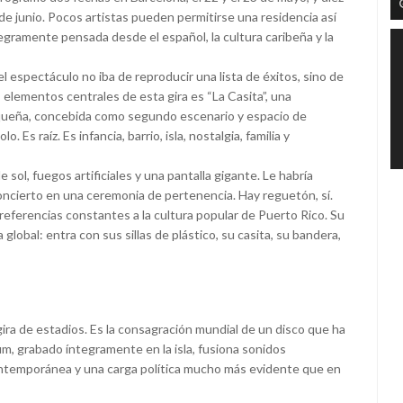
5 de junio. Pocos artistas pueden permitirse una residencia así
egramente pensada desde el español, la cultura caribeña y la
l espectáculo no iba de reproducir una lista de éxitos, sino de
 elementos centrales de esta gira es “La Casita”, una
iqueña, concebida como segundo escenario y espacio de
 Es raíz. Es infancia, barrio, isla, nostalgia, familia y
 sol, fuegos artificiales y una pantalla gigante. Le habría
concierto en una ceremonia de pertenencia. Hay reguetón, sí.
referencias constantes a la cultura popular de Puerto Rico. Su
global: entra con sus sillas de plástico, su casita, su bandera,
a de estadios. Es la consagración mundial de un disco que ha
m, grabado íntegramente en la isla, fusiona sonidos
ontemporánea y una carga política mucho más evidente que en