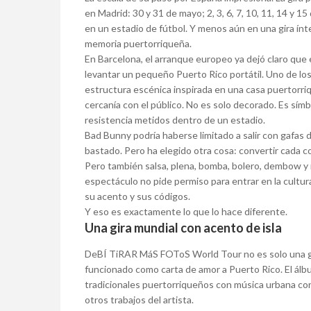
en Madrid: 30 y 31 de mayo; 2, 3, 6, 7, 10, 11, 14 y 1
en un estadio de fútbol. Y menos aún en una gira ínt
memoria puertorriqueña.
En Barcelona, el arranque europeo ya dejó claro que e
levantar un pequeño Puerto Rico portátil. Uno de los
estructura escénica inspirada en una casa puertorr
cercanía con el público. No es solo decorado. Es símbolo.
resistencia metidos dentro de un estadio.
Bad Bunny podría haberse limitado a salir con gafas de
bastado. Pero ha elegido otra cosa: convertir cada 
Pero también salsa, plena, bomba, bolero, dembow y 
espectáculo no pide permiso para entrar en la cultura 
su acento y sus códigos.
Y eso es exactamente lo que lo hace diferente.
Una gira mundial con acento de isla
DeBÍ TiRAR MáS FOToS World Tour no es solo una gir
funcionado como carta de amor a Puerto Rico. El álbu
tradicionales puertorriqueños con música urbana c
otros trabajos del artista.