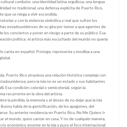
cultural combate: una identidad latina orgullosa, una lengua
nidad no tradicional, una defensa explícita de Puerto Rico,
te que se niega a vivir escondida.
ratorias y con la violencia simbólica y real que sufren los
fechas estadounidenses de su gira por temor a que agentes de
e los conciertos y poner en riesgo a parte de su público. Esa
aración política: el artista más escuchado del mundo no quería
lo canta en español. Protege, representa y moviliza a una
global.
da. Puerto Rico atraviesa una relación histórica compleja con
tadounidense, pero la isla no es un estado y sus habitantes
lí. Esa condición colonial o semicolonial, según la
ma recurrente en la obra del artista.
re la pérdida, la memoria y el deseo de no dejar que la isla
Bunny habla de la gentrificación, de los apagones, del
arse. Su anterior residencia en Puerto Rico, No Me Quiero Ir
tar el mundo, quiso cantar en casa. Y no de cualquier manera,
cto económico enorme en la isla y puso el foco internacional